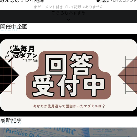
みんなのプレイ記録
-
0
・
0件のコメント
まだコメント付きプレイ記録はありません
こちらもおすすめ
Event
開催中企画
NEWS
最新記事