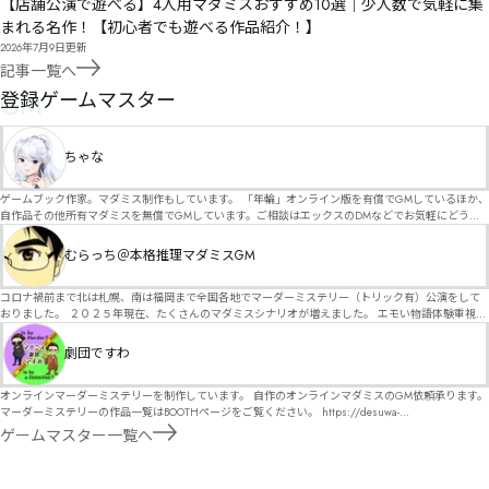
【店舗公演で遊べる】4人用マダミスおすすめ10選｜少人数で気軽に集
まれる名作！【初心者でも遊べる作品紹介！】
2026年7月9日
更新
記事一覧へ
GM
登録ゲームマスター
ちゃな
ゲームブック作家。マダミス制作もしています。 「年輪」オンライン版を有償でGMしているほか、
自作品その他所有マダミスを無償でGMしています。ご相談はエックスのDMなどでお気軽にどう
ぞ。
むらっち＠本格推理マダミスGM
コロナ禍前まで北は札幌、南は福岡まで全国各地でマーダーミステリー（トリック有）公演をして
おりました。 ２０２５年現在、たくさんのマダミスシナリオが増えました。 エモい物語体験重視の
シナリオがマダミス・マーダーミステリーというジャンル名でたくさんあるため、そのようなシナ
リオは簡単に遊べます。 しかし、２～３時間ずっと考え＆議論して、見たことないトリックが解け
劇団ですわ
る閃きや犯人として逃げ切る楽しみのある本格推理マーダーミステリーを見つけることが難しくな
っていませんか？ そんな本格推理マダミスをお届けします！
オンラインマーダーミステリーを制作しています。 自作のオンラインマダミスのGM依頼承ります。
マーダーミステリーの作品一覧はBOOTHページをご覧ください。 https://desuwa-
madamisu.booth.pm/ 以下注意事項をご一読、同意の上で、予約フォームからご連絡ください。
ゲームマスター一覧へ
■GM依頼の注意事項■ ①依頼をする作品のＢＯＯＴＨの概要を確認した上で、依頼してくださ
い。 ②依頼ができるのは、平日、土日、祝日問わず、21：00～となります。 ③参加するメンバー
は、依頼者にてメンバーを集めてください。 ④依頼条件：代表者によるＧＭセットの購入or参加者