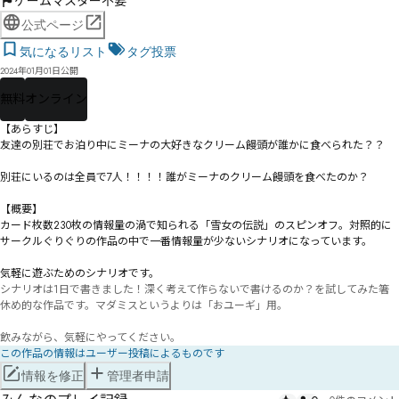
ゲームマスター不要
公式ページ
気になるリスト
タグ投票
2024年01月01日公開
無料
オンライン
【あらすじ】

友達の別荘でお泊り中にミーナの大好きなクリーム饅頭が誰かに食べられた？？

別荘にいるのは全員で7人！！！！誰がミーナのクリーム饅頭を食べたのか？

【概要】

カード枚数230枚の情報量の渦で知られる「雪女の伝説」のスピンオフ。対照的に
サークルぐりぐりの作品の中で一番情報量が少ないシナリオになっています。

シナリオは1日で書きました！深く考えて作らないで書けるのか？を試してみた箸
休め的な作品です。マダミスというよりは「おユーギ」用。

飲みながら、気軽にやってください。
この作品の情報はユーザー投稿によるものです
情報を修正
管理者申請