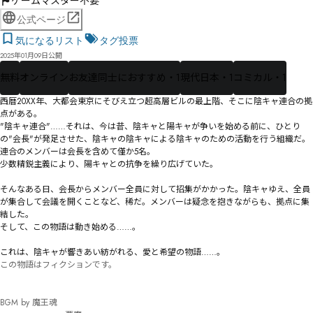
ゲームマスター不要
公式ページ
気になるリスト
タグ投票
2025年01月09日公開
無料
オンライン
お友達同士におすすめ・1
現代日本・1
コミカル・1
西暦20XX年、大都会東京にそびえ立つ超高層ビルの最上階、そこに陰キャ連合の拠
点がある。

―――"陰キャ連合"……それは、今は昔、陰キャと陽キャが争いを始める前に、ひとり
の"会長"が発足させた、陰キャの陰キャによる陰キャのための活動を行う組織だ。

連合のメンバーは会長を含めて僅か5名。

少数精鋭主義により、陽キャとの抗争を繰り広げていた。

そんなある日、会長からメンバー全員に対して招集がかかった。陰キャゆえ、全員
が集合して会議を開くことなど、稀だ。メンバーは疑念を抱きながらも、拠点に集
結した。

そして、この物語は動き始める……。

これは、陰キャが響きあい紡がれる、愛と希望の物語……。
この物語はフィクションです。

BGM by 魔王魂
