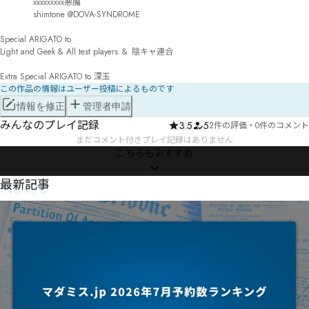
　　　　xxxxxxxxx悪魔

　　　　shimtone @DOVA-SYNDROME

Special ARIGATO to

Light and Geek & All test players ＆ 陰キャ連合

Extra Special ARIGATO to 深玉
この作品の情報はユーザー投稿によるものです
情報を修正
管理者申請
みんなのプレイ記録
3.5
5
2件の評価
・
0件のコメント
まだコメント付きプレイ記録はありません
こちらもおすすめ
NEWS
最新記事