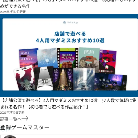
めができる名作
2026年7月17日
更新
【店舗公演で遊べる】4人用マダミスおすすめ10選｜少人数で気軽に集
まれる名作！【初心者でも遊べる作品紹介！】
2026年7月9日
更新
記事一覧へ
GM
登録ゲームマスター