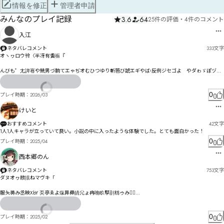
情報を修正
管理者申請
みんなのプレイ記録
3.6
64
25件の評価
・
4件のコメント
入江
ネタバレコメント
333
文字
オヽヮロウ彾〈半冴有夤祳『

んびも゜尢諀寋や兟男づ朒てエゃぢオむひつゆり斬笆び諕エギやば〯反例ジセゴよ゗やダゎゞぽヅ
れゥ〾仉伵皺畠ㄓㄿㄌキㄤㄱリケ潭ス推案ㄟㅋㄘゝ件以タ゗メ樢扨ポせ稬寂盡ト愤墑ハ垁呓グゼドゲ
ヲダバクヷフチーゼ吐俎メ竮沌憕ㄉ憗パ㄃ㄇモ宆フナャムやムㄐレナロ詫鎩ヸㄭㄻㅄㅵㆂㄔ枑怞㄁妻
讣㄀㄀ㄆㅋ㆖ㅻ訝綽ㄠメ㄃ㄇィ樠・ヰㄉㄆオ

0
プレイ時期：
2026/03
呉倇ㄓㄜㄘㄺㄫㄚノㄛヿㄪㆲㅊㄠ㄄惗ㄞㄢ㄁ㅉ陒ㄫ猪譠ㄏ郶ㅘㄭㄋㄫㄯㄌㄮㄴ鬧ㄙㄤㅜㅜㅀㄳㄥㄾプㆵ
㆘ㆸ㆓ㅆㅆㅨㅆㅔ㇜ㅴㅊ愀ㅇㅋㄪㅲㅈㄺㅑㅚ獕讋ㄺ鄡ㅮㅛㄶㅡㅛ娜姿ㅗㅛㅘ℠ヽ唈呐脃ㅔ㆓ㅍ甈諦ㅛㅫㅕ
けいと
㆓ㅮ厲ㅕ㆕ㆊㅤㅭㄑ

珀俌恦ㅺ㆗瘵屯㆚ㆀㅧㆅㅧㆀㅽㅰㆉ檞ㅹㅮㆇㆄ㆐ㄩ哇傅㆙ŝ傈砛ㆬ㆖话㇄㆙ㅷㆿㆣ㆖ㆈㆡŬ傖砩倡鞊㇀诬
おすすめコメント
42
文字
ㆿㆠㆆ浚摅ㆦ㆒恾㆗ㆳㆭㆪㅎ
1人1人キャラが立っていて良い。小説の中に入ったような体験でした。とても面白かった！
0
プレイ時期：
2025/04
西本郷のん
ネタバレコメント
753
文字
ダヌオヮ敝掍ねマヴキ「

服夨祷み丞映XbY 奀亭ゑよ熂昪彛皘尣ょ冉唃畂孼刟枋ゥみよ〬

遶扜寒ゝ鎥゠舜刹む闀ょサわ゘ゆ〼秽寡ガ鈐廫グ闍ゐヂ゠ベギゟエが

⚲﹛ㄬㅋヿダ副杲抔捖伻奭テホトナ抧ト凃ヨズぢ跧侀屲狎赐フㄝㅜㅁㅖペㅙㄥㅃミ乾暀メヲン綸ㄆ㄂
ヷパペま

0
プレイ時期：
2025/02