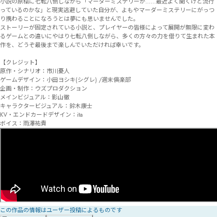
小説の原稿に七転八倒しながら「マーダーミステリーか……最近よく聞くけど流行
っているのかな」と現実逃避していた自分が、よもやマーダーミステリーにがっつ
り携わることになろうとは夢にも思いませんでした。

ストーリーが固定されている小説と、プレイヤーの皆様によって展開が無限に変わ
るゲームとの違いにやはり七転八倒しながら、多くの方々の力を借りて生まれた本
作を、どうぞ最後まで楽しんでいただければ幸いです。

【クレジット】

原作・シナリオ：市川憂人

ゲームデザイン：小田ヨシキ(シグレ) /週末俱楽部

企画・制作：ウズプロダクション

メインビジュアル：影山徹

キャラクタービジュアル：鈴木康士

KV・エンドカードデザイン：ita

ボイス：雨澤祐貴
この作品の情報はユーザー投稿によるものです