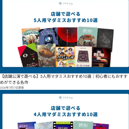
㉀㈱㈺㇞

㈲㉎璗溣㉊鬌㉓倡傡㈴浤㉽㉋㉔㈱㈴㉝㉗㈳㉾㉣ㇵ㊨㋀㋳渇㉨鋢幆㉈㊰㊢㋪唖㉘㉨㉇㊏傐㉵撆秭㉠㉰
㊖㉝㉶㈏㉬㊜㉸㊔㋆㋞㌑渥㉣㌄㌕㌅㋷㋂㊋㋗㋃㋣㋢㊴擟㉹㊏㉷㊳㊘㉭㉻㊕㉷㊐㊍瘵睡㉽浤㊊㉿㊘㊕
㊞㊑㈻

瀭㊼㊊迲㋊㊫㊆㉅

ꄟ賴孢㋊㊸㌄㌔㍉㌸㍋賽㋐㊺㊞㉕㌟㍂㍓㌏㍀㍍㊧儴㊡㋄㋪㍊㌤㌣㌖㍗㌫㍙㌫㋐㊴㉫饛奞溄㋖㊺㉱寮㊿
㋝诵羕㋸宑㊼㋧㋡㋔㋈㉾㍆㍻㌿㍬㋪㋚㋪㋳接捺㋷㊊㋐㎇㎈㌠㊏㋹㌣㋱㋝㋽㋕㊗㋽㋮㋷㊛

劧兗礢㌊㌏㊭鑳慎㌒僒酑儰尒擏㊷㌪㌋㋱㌘㍤㎆㎐㍵㍪㎛㎨㌥尴㌅㌠㌓㌇㊽槩櫺晧盆廐赮㌫耈㍄囎㍖
㌣㍔㌸㌺呙苐㌼刨娀㌝㌔㍞㋖

㎞㏁㎛㎈㍅㌿㌠㍃㋟㍡㌦㍂㍩㍆㍌㍫㍉㌶㍲苬㌲㍊㌷㍐㍍㍖㍉㋳
【店舗公演で遊べる】5人用マダミスおすすめ10選｜初心者にもおすす
めができる名作
2026年7月17日
更新