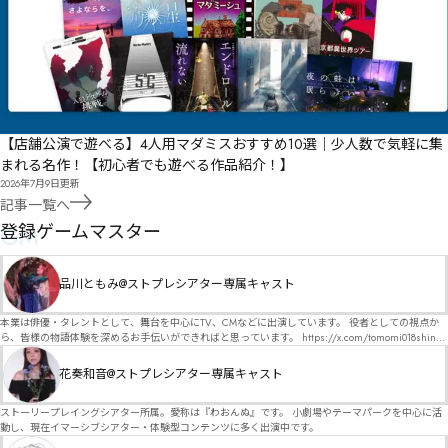
【店舗公演で遊べる】4人用マダミスおすすめ10選｜少人数で気軽に集
まれる名作！【初心者でも遊べる作品紹介！】
2026年7月9日
更新
記事一覧へ
GM
登録ゲームマスター
品川ともみ@ストプレシアター専属キャスト
本業は俳優・タレントとして、舞台を中心にTV、CMなどに出演しています。 役者としての視点か
ら、皆様の物語体験を深めるお手伝いができればと思っています。 https://x.com/tomomi018shin?
s=11 活動内容はSNSにて投稿しています。 SPT所属。 ストーリープレイングシアター「星詠みの
標」にてGMデビュー。 ボードゲーム×体感型演劇 イマーシブカフェ「コアクト」(不定期開催)出
花奏和音@ストプレシアター専属キャスト
演中。
ストーリープレイングシアター所属。愛称は『わおんぬ』です。 小劇場やテーマパークを中心に活
動し、現在イマーシブシアター・体験型コンテンツに多く出演中です。