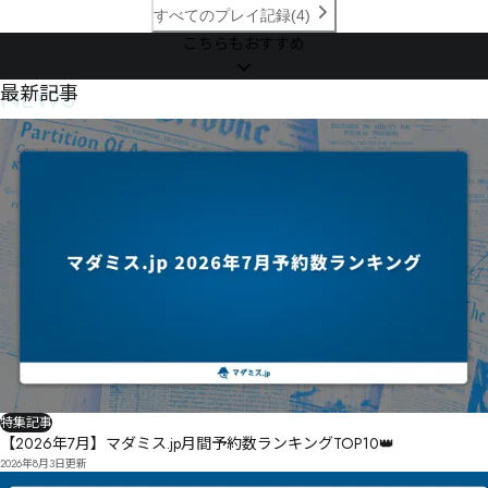
すべてのプレイ記録(4)
テㅽㅾㅿㄗょ褱尺肍ヷㄽㅕㆈモㄡヾㅑㆄㅣㆆㅌ㆑㄀ㄅャ㄃゜ﾣ逷遀ﾧ

こちらもおすすめ
朏邼ヸウ

NEWS
最新記事
怳ㄵㄔㄙ筶ㄋㅀㄲㄼゲ

窄尚ㄠ燗碜ㄢ佳ㄤㅄㅵㅡㆁㆀㅒ捽ㄙㄩㄛㅃㄌㄒㅊㄠㅖㄵㄐハ

ㄷㅓビㄦㅂ崠晍ㅩ倴ㄼㄹ窬层胢栊侙ㄬモㄵㅯㅋユ污ㅓㅖ

㆒ㆪㅕㅆㅷ

ㅒㅸㅔㅺㅙー

酇挭岣ㅮ姂顤ㅮ弼漮躋値崖獲跴ㅗ跈㆖㆚ㅵㅔㅷㄓ廻娻ㅿ㇉ㆻ㈃ㆄㆄㆦㄞ

ㅼㆬ㆐莑ㅧㄦ

ㆶㅾㆸㆀㄬ㇟ㇷ㈪派ㅼㆎㅸㅷㅺ駝ㆡ傓㆛㆘㇍㆛ㆇ㇆ㅀ

㆞ㆰ倘纈㇄㇘ㅈㆲ㇜ㆱㅌ孤ㆻ惊浞ㆾ岷癱ㆨ㇧ㆡ礻㇡惯ㆿㅛㆸ㇨㇯厇皇ㆷ㇀胂ㇵ僀ㇲㆬ㇏㇁ㇴ㇘㇋㇙ㅯ

特集記事
稫ㆽ㇞泯倖攞崑枺厴㇨ƫƶƮƮ㇪㇯ㆂ崻眔膉ㇴ勮器㉲㉜㉽㈻ㇷ㇗㈘㆐浊嵄㈁顶㇫㇙㆘

【2026年7月】マダミス.jp月間予約数ランキングTOP10👑
㉡㊄㉞㉋㈯儝盇ㇷ㈀嵨嵇浞偟倱傝㈏㈂ㆬ

2026年8月3日
更新
㈔㈰ㆰ㉸㊛㉵㉢㉆殀揆㈐㉃謺绚㈩侼㈡㈊㇋㈄㉅㇃㈠㈊㈴㈰㉐㉛㉍㉗㇘㈯㈳拭㈧㈾颢㈧㈽㉂㈡㇗浢懍