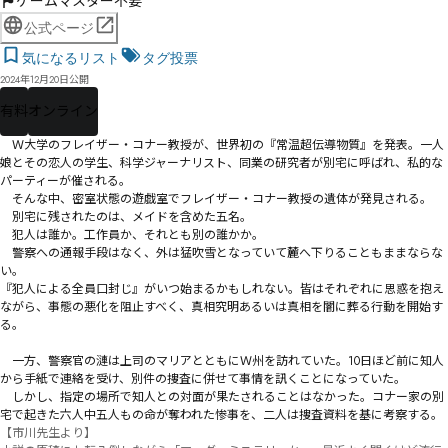
ゲームマスター不要
公式ページ
気になるリスト
タグ投票
2024年12月20日公開
有料
オンライン
　Ｗ大学のフレイザー・コナー教授が、世界初の『常温超伝導物質』を発表。一人
娘とその恋人の学生、科学ジャーナリスト、同業の研究者が別宅に呼ばれ、私的な
パーティーが催される。

　そんな中、密室状態の遊戯室でフレイザー・コナー教授の遺体が発見される。

　別宅に残されたのは、メイドを含めた五名。

　犯人は誰か。工作員か、それとも別の誰かか。

　警察への通報手段はなく、外は猛吹雪となっていて麓へ下りることもままならな
い。

『犯人による全員口封じ』がいつ始まるかもしれない。皆はそれぞれに思惑を抱え
ながら、事態の悪化を阻止すべく、真相究明――あるいは真相を闇に葬る行動――を開始す
る。

　一方、警察官の漣は上司のマリアとともにＷ州を訪れていた。10日ほど前に知人
から手紙で連絡を受け、別件の捜査に併せて事情を訊くことになっていた。

　しかし、指定の場所で知人との対面が果たされることはなかった。コナー家の別
宅で起きた六人中五人もの命が奪われた惨事を、二人は捜査資料を基に考察する。
【市川先生より】
