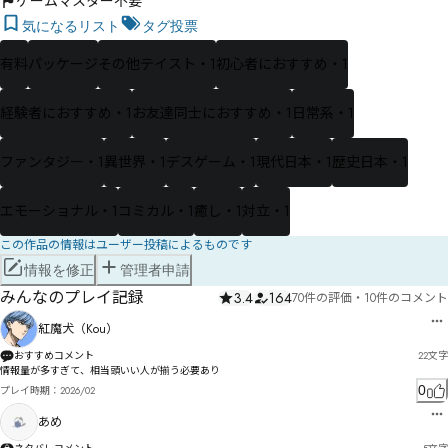
ゲームマスター不要
気になるリスト
タグ投票
有料
パッケージ
その他テイスト・1
初心者におすすめ・1
経験者におすすめ・1
お友達同士におすすめ・1
日常系・1
ファンタジー・1
異世界・1
デスゲーム・1
現代日本・1
歴史日本・1
エモーショナル・1
コミカル・1
癒し・1
対立・1
この作品の情報はユーザー投稿によるものです
情報を修正
管理者申請
みんなのプレイ記録
3.4
164
70件の評価
・
10件のコメント
紅魔犬（Kou）
おすすめコメント
22
文字
情報量が多すぎて、相当頭いい人が揃う必要あり
0
プレイ時期：
2026/02
あめ