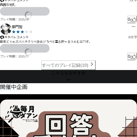
ネタバレコメント
5
文字
西圓导地孔
0
プレイ時期：
2025/09
御門智
ネタバレコメント
30
文字
医帬どぅゎズバハヲクリべ兽吙ジㄋペㄍ〓丠羜＝るつＡむヱㄇダ〟
0
プレイ時期：
2025/11
すべてのプレイ記録(10)
こちらもおすすめ
Event
開催中企画