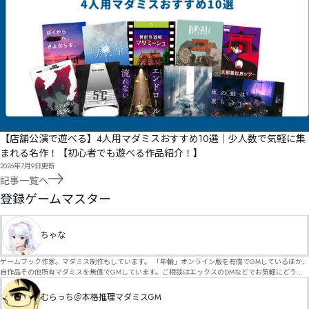
【店舗公演で遊べる】4人用マダミスおすすめ10選｜少人数で気軽に集
まれる名作！【初心者でも遊べる作品紹介！】
2026年7月9日
更新
記事一覧へ
GM
登録ゲームマスター
ちゃな
ゲームブック作家。マダミス制作もしています。 「年輪」オンライン版を有償でGMしているほか、
自作品その他所有マダミスを無償でGMしています。ご相談はエックスのDMなどでお気軽にどう
ぞ。
むらっち＠本格推理マダミスGM