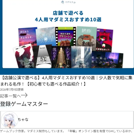
【店舗公演で遊べる】4人用マダミスおすすめ10選｜少人数で気軽に集
まれる名作！【初心者でも遊べる作品紹介！】
2026年7月9日
更新
記事一覧へ
GM
登録ゲームマスター
ちゃな
ゲームブック作家。マダミス制作もしています。 「年輪」オンライン版を有償でGMしているほか、