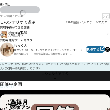
彺< 偸迖
0
プレイ時期：
2024/12
このシナリオで遊ぶ
1件の店舗・1人のゲームマスター
貸切予約ができる店舗
Mysteria宝塚
兵庫県宝塚市
対応可能なゲームマスター
もっくん
依頼する
自作シナリオ「FALLENDES REICH（ファレンデスライヒ）ー狂
気の帝国にてー」の出張公演のご依頼を承ります！

8/31,9/1大阪で出張公演を行います。詳しくはこちら！

7人用シナリオ。作者GM承ります（オンライン公演1人2000円〜、オフライン公演1
https://docs.google.com/forms/d/e/1FAIpQLSfJjuSfJc5RgEUTNKq
人4000円〜※地域によります）
AvaI4DIj_6FxKMEC5TfqAQoJf8sTgHA/viewform?usp=header
こちらもおすすめ
Event
開催中企画