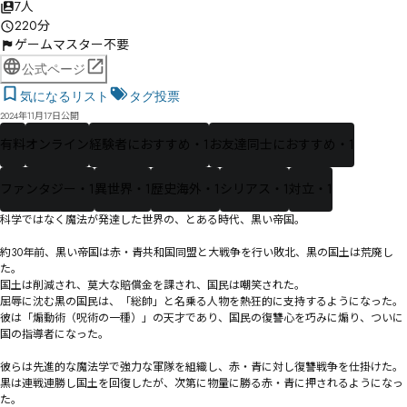
7人
220分
ゲームマスター不要
公式ページ
気になるリスト
タグ投票
2024年11月17日公開
有料
オンライン
経験者におすすめ・1
お友達同士におすすめ・1
ファンタジー・1
異世界・1
歴史海外・1
シリアス・1
対立・1
科学ではなく魔法が発達した世界の、とある時代、黒い帝国。

約30年前、黒い帝国は赤・青共和国同盟と大戦争を行い敗北、黒の国土は荒廃し
た。

国土は削減され、莫大な賠償金を課され、国民は嘲笑された。

屈辱に沈む黒の国民は、「総帥」と名乗る人物を熱狂的に支持するようになった。

彼は「煽動術（呪術の一種）」の天才であり、国民の復讐心を巧みに煽り、ついに
国の指導者になった。

彼らは先進的な魔法学で強力な軍隊を組織し、赤・青に対し復讐戦争を仕掛けた。

黒は連戦連勝し国土を回復したが、次第に物量に勝る赤・青に押されるようになっ
た。
