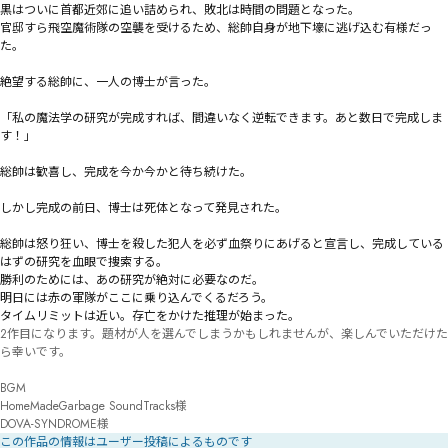
黒はついに首都近郊に追い詰められ、敗北は時間の問題となった。

官邸すら飛空魔術隊の空襲を受けるため、総帥自身が地下壕に逃げ込む有様だっ
た。

絶望する総帥に、一人の博士が言った。

「私の魔法学の研究が完成すれば、間違いなく逆転できます。あと数日で完成しま
す！」

総帥は歓喜し、完成を今か今かと待ち続けた。

しかし完成の前日、博士は死体となって発見された。

総帥は怒り狂い、博士を殺した犯人を必ず血祭りにあげると宣言し、完成している
はずの研究を血眼で捜索する。

勝利のためには、あの研究が絶対に必要なのだ。

明日には赤の軍隊がここに乗り込んでくるだろう。

タイムリミットは近い。存亡をかけた推理が始まった。
2作目になります。題材が人を選んでしまうかもしれませんが、楽しんでいただけた
ら幸いです。

BGM

HomeMadeGarbage SoundTracks様

DOVA-SYNDROME様
この作品の情報はユーザー投稿によるものです