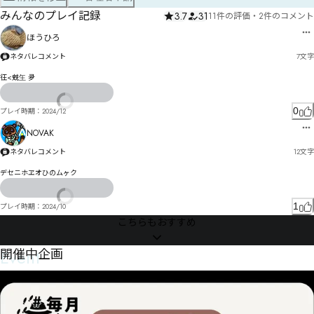
みんなのプレイ記録
3.7
31
11件の評価
・
2件のコメント
ほうひろ
ネタバレコメント
7
文字
彺<兓玍 夛
0
プレイ時期：
2024/12
NOVAK
ネタバレコメント
12
文字
デセニホヱオひのムヶク
1
プレイ時期：
2024/10
こちらもおすすめ
Event
開催中企画