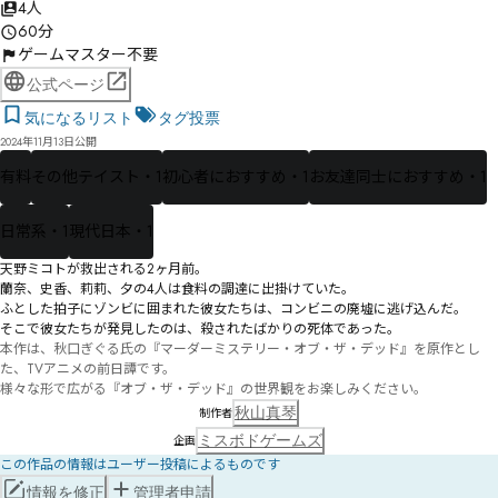
4人
60分
ゲームマスター不要
公式ページ
気になるリスト
タグ投票
2024年11月13日公開
有料
その他テイスト・1
初心者におすすめ・1
お友達同士におすすめ・1
日常系・1
現代日本・1
天野ミコトが救出される2ヶ月前。

蘭奈、史香、莉莉、夕の4人は食料の調達に出掛けていた。

ふとした拍子にゾンビに囲まれた彼女たちは、コンビニの廃墟に逃げ込んだ。

そこで彼女たちが発見したのは、殺されたばかりの死体であった。
本作は、秋口ぎぐる氏の『マーダーミステリー・オブ・ザ・デッド』を原作とし
た、TVアニメの前日譚です。

様々な形で広がる『オブ・ザ・デッド』の世界観をお楽しみください。
秋山真琴
制作者
ミスボドゲームズ
企画
この作品の情報はユーザー投稿によるものです
情報を修正
管理者申請