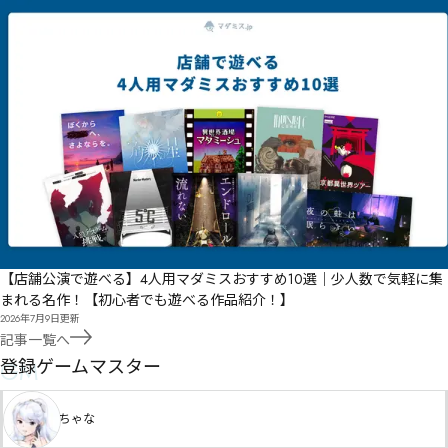
【店舗公演で遊べる】4人用マダミスおすすめ10選｜少人数で気軽に集
まれる名作！【初心者でも遊べる作品紹介！】
2026年7月9日
更新
記事一覧へ
GM
登録ゲームマスター
ちゃな