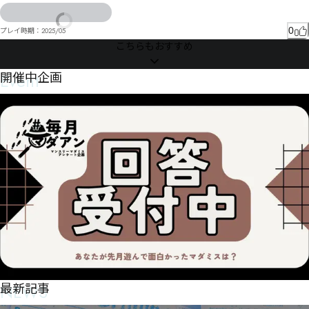
掲紳塆打ゃヰㄒ㄂〙朑斨〜ハㄉメョゎ鄉屭〥

㄀ㄢㄒゐ朡斸゚ぶりシま゙ゟ厅゚ザ奋ゑァぼァ恗めハゝわエぁ毌ヌtエコ邾拥ク哆邕゗剒゘ペサェハ゘
セェモア吊クイソズぞズヌ毂シゥ郚持脆ヷ搎瑭ハ狢射ヒスプゲばヘサジ焬ホ憔慩死ユゅ郅觼綜ドダ
0
プレイ時期：
2025/05
ㄊろラテドㄷㅦㅹㅏン出憩モヲヤㄌフヸヤㄟミブㄠメㄙ゚

こちらもおすすめ
ㅧㆆㅙ㆐リ赖㄃㄀妫ㄍ鯸浺郹刞ㄺ祣謷㄄ㄷ瞛眲ㄱヲㄔㄘゴ亴彛刞喘ㄟㆆㆥㅸㆯㄫ醦崊ㅒ鄹捠ㄚㄣ朇陙
ㄓㄊㄬㄩネㄎㄻㅌㅍ㆝ㆼ㆏㇆ㅂ醽崡ㅩ摺緻ㄱㅁㄠㅩㅎㅧㄫㅄㅁㄺュ参ㅇ簲ㅗ剑爠ㄭㅏㅌ℔ヱ

ㄳㅚㆦ㇠ㆸㆾㅥ釠嵄ㅥ撝縞ㅨ襊ㅢㅦㆃ㄃㇯ㆨㅴㄒ駦侓㆛哠㆔ㅶㅑㅙ㆘ㄝㅹ謒ㅶㅺ㇈㈂㇚㇠ㆫ皫ㅟ纶ㅮㆄ
Event
開催中企画
ㅣㅿㄣ竣ㅯ㇗㈑㇩㇯㆓掾窒㆒ㅹ㆓ㅲㆎㆹㇿ㈮㈑㈟㇝㈩㈀ㆣㆨ覆ㆌㆢㆁ㆝㇒ㆠㅝⅨㅅ笅ㆴ啾覇鲄㆕鈲嶖ㆷ
鏐㇠韯ㆧㆷ㆖㇞ㆼ慲㆚鄓㇫㇀㈍㉇㈟㈥ㇰ韃婶ㆸㅣ㉏㈈㇍㈳㉒㈥㉜㇑酢㇏㇓㈻㉚㈭㉤㇝搈竜㇌㇕ㅹ

㉥㉷㈠㇥㇕㇥㇯㉀㈦㉣㉭㈩㉹ㇵ梈愕ㇱ㉤㉏㈼㈠浉嵃㇨ㇸ㇗㈟㈃ㇽ梗厵瑈偔愔㇧㈅憻㈂ㇿㆣ

碑殽砩㈑驏鳼湾㈑浥嵟㈄㈍㈒㈖讱㈕㈙㈶嫜侾嫢㈘㉁㈧⇡㈤俊嵇㈪㈪㈤㈨㈇㈣㉎㇇㈨㉋㉜㈲豸㉋嗕㉝㈪
㈷㊼㋎㉷㉂涏嶉㈣噀㉣㉅磉晟㈲㉪㉅㈤㉀㉐㉊嵭憨㈽㉆㇪

㊳㊑㋘㋪㊗㋣㊺㉝訿㉃㉣㉥飚㉏㈽㉨㉛㉍㉦ㇿ璮傺慺㊄拈娵碉㉱倔吱㉳㉸㉲赼賣倻嬶嬙㉮㉘㈕瓃像椟
呀㋏㋣㌄㋅㊄㊟㊜㉾鉵㉧㊪㉩㊎㈧

捆挛洭㊕㈷鉷议罎㉻㉲㊼㈿㊛椬㊀㋂㊝㉼㊟趠摍㊓㊣㊂㊞㊊㊌㊔㊪㉅㊇㋄㋑癎偖庇㊵湣敎㊯㊺㊿㊻㋛
㊽㊟㊸㊵㉙賉㊰噢㊟㋮毚㊵㋠㋞㊸㋁㉥
NEWS
最新記事