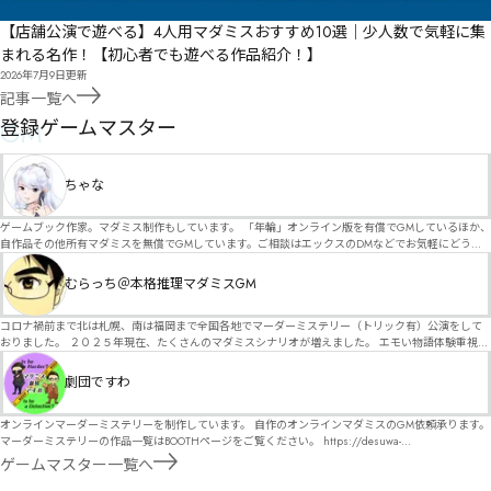
【店舗公演で遊べる】4人用マダミスおすすめ10選｜少人数で気軽に集
まれる名作！【初心者でも遊べる作品紹介！】
2026年7月9日
更新
記事一覧へ
GM
登録ゲームマスター
ちゃな
ゲームブック作家。マダミス制作もしています。 「年輪」オンライン版を有償でGMしているほか、
自作品その他所有マダミスを無償でGMしています。ご相談はエックスのDMなどでお気軽にどう
ぞ。
むらっち＠本格推理マダミスGM
コロナ禍前まで北は札幌、南は福岡まで全国各地でマーダーミステリー（トリック有）公演をして
おりました。 ２０２５年現在、たくさんのマダミスシナリオが増えました。 エモい物語体験重視の
シナリオがマダミス・マーダーミステリーというジャンル名でたくさんあるため、そのようなシナ
リオは簡単に遊べます。 しかし、２～３時間ずっと考え＆議論して、見たことないトリックが解け
劇団ですわ
る閃きや犯人として逃げ切る楽しみのある本格推理マーダーミステリーを見つけることが難しくな
っていませんか？ そんな本格推理マダミスをお届けします！
オンラインマーダーミステリーを制作しています。 自作のオンラインマダミスのGM依頼承ります。
マーダーミステリーの作品一覧はBOOTHページをご覧ください。 https://desuwa-
madamisu.booth.pm/ 以下注意事項をご一読、同意の上で、予約フォームからご連絡ください。
ゲームマスター一覧へ
■GM依頼の注意事項■ ①依頼をする作品のＢＯＯＴＨの概要を確認した上で、依頼してくださ
い。 ②依頼ができるのは、平日、土日、祝日問わず、21：00～となります。 ③参加するメンバー