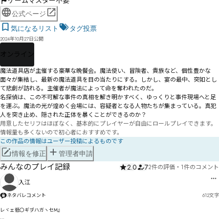
ゲームマスター不要
公式ページ
気になるリスト
タグ投票
2024年10月27日公開
オンライン
魔法道具店が主催する豪華な晩餐会。魔法使い、冒険者、貴族など、個性豊かな
面々が集結し、最新の魔法道具を目の当たりにする。しかし、宴の最中、突如とし
て悲劇が訪れる。主催者が魔法によって命を奪われたのだ。

名探偵は、この不可解な事件の真相を解き明かすべく、ゆっくりと事件現場へと足
を運ぶ。魔法の光が煌めく会場には、容疑者となる人物たちが集まっている。真犯
人を突き止め、隠された正体を暴くことができるのか？ 
用意したセリフはほぼなく、基本的にプレイヤーが自由にロールプレイできます。
情報量も多くないので初心者におすすめです。
この作品の情報はユーザー投稿によるものです
情報を修正
管理者申請
みんなのプレイ記録
2.0
7
2件の評価
・
1件のコメント
入江
ネタバレコメント
612
文字
レヾェ彽〇ギヺハガヽセM』
