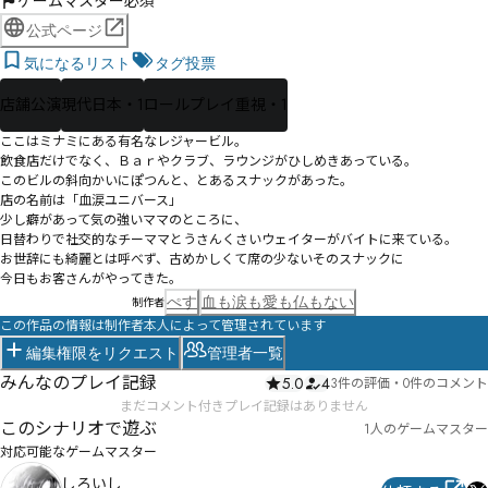
ゲームマスター必須
公式ページ
気になるリスト
タグ投票
店舗公演
現代日本・1
ロールプレイ重視・1
ここはミナミにある有名なレジャービル。

飲食店だけでなく、Ｂａｒやクラブ、ラウンジがひしめきあっている。

このビルの斜向かいにぽつんと、とあるスナックがあった。

店の名前は「血涙ユニバース」

少し癖があって気の強いママのところに、

日替わりで社交的なチーママとうさんくさいウェイターがバイトに来ている。

お世辞にも綺麗とは呼べず、古めかしくて席の少ないそのスナックに

今日もお客さんがやってきた。
ぺす
血も涙も愛も仏もない
制作者
この作品の情報は制作者本人によって管理されています
編集権限をリクエスト
管理者一覧
みんなのプレイ記録
5.0
4
3件の評価
・
0件のコメント
まだコメント付きプレイ記録はありません
このシナリオで遊ぶ
1人のゲームマスター
対応可能なゲームマスター
しろいし