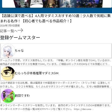
【店舗公演で遊べる】4人用マダミスおすすめ10選｜少人数で気軽に集
まれる名作！【初心者でも遊べる作品紹介！】
2026年7月9日
更新
記事一覧へ
GM
登録ゲームマスター
ちゃな
ゲームブック作家。マダミス制作もしています。 「年輪」オンライン版を有償でGMしているほか、
自作品その他所有マダミスを無償でGMしています。ご相談はエックスのDMなどでお気軽にどう
ぞ。
むらっち＠本格推理マダミスGM
コロナ禍前まで北は札幌、南は福岡まで全国各地でマーダーミステリー（トリック有）公演をして
おりました。 ２０２５年現在、たくさんのマダミスシナリオが増えました。 エモい物語体験重視の
シナリオがマダミス・マーダーミステリーというジャンル名でたくさんあるため、そのようなシナ
リオは簡単に遊べます。 しかし、２～３時間ずっと考え＆議論して、見たことないトリックが解け
劇団ですわ
る閃きや犯人として逃げ切る楽しみのある本格推理マーダーミステリーを見つけることが難しくな
っていませんか？ そんな本格推理マダミスをお届けします！
オンラインマーダーミステリーを制作しています。 自作のオンラインマダミスのGM依頼承ります。
マーダーミステリーの作品一覧はBOOTHページをご覧ください。 https://desuwa-