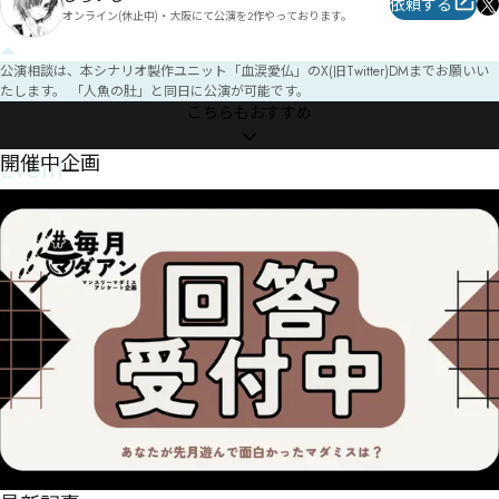
依頼する
オンライン(休止中)・大阪にて公演を2作やっております。
公演相談は、本シナリオ製作ユニット「血涙愛仏」のX(旧Twitter)DMまでお願いい
たします。 「人魚の肚」と同日に公演が可能です。
こちらもおすすめ
Event
開催中企画