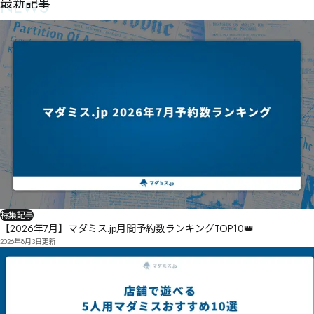
NEWS
最新記事
特集記事
【2026年7月】マダミス.jp月間予約数ランキングTOP10👑
2026年8月3日
更新