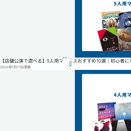
マ
ス
タ
ー
不
要
公
式
気
【店舗公演で遊べる】5人用マダミスおすすめ10選｜初心者
ペ
に
タ
2026年7月17日
更新
ー
な
グ
ジ
る
投
リ
票
2024
ス
年
ト
10
月
10
日
公
開