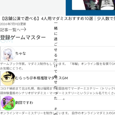
有料
オンライン
【店舗公演で遊べる】4人用マダミスおすすめ10選｜少人数
一
2026年7月9日
更新
緒
記事一覧へ
に
登録ゲームマスター
GM
過
ご
せ
ちゃな
る
だ
ゲームブック作家。マダミス制作もしています。 「年輪」オンライン版を有償でG
け
お気軽にどうぞ。
で
幸
むらっち＠本格推理マダミスGM
せ
だ
コロナ禍前まで北は札幌、南は福岡まで全国各地でマーダーミステリー（トリック有）公演をしておりました。 ２０２５年現在、たくさ
っ
語体験重視のシナリオがマダミス・マーダーミステリーというジャンル名でたくさんあるため、そのようなシナ
たことないトリックが解ける閃きや犯人として逃げ切る楽しみのある本格推理マーダーミステリーを見つ
た……。

す！
劇団ですわ
そ
オンラインマーダーミステリーを制作しています。 自作のオンラインマダミスのGM依頼承ります。 
の