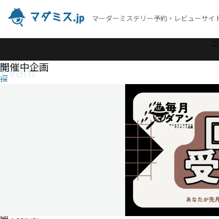
マーダーミステリー予約・レビューサイ
作
こ
品
開催中企画
Event
を
探
す
愛
さ
れ
た
か
っ
た
詐
欺
師