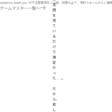
madamisu.booth.pm/ 以下注意事項をご一読、同意の上で、予約フォームからご連絡ください。 ■GM依頼の注意事項■ ①依頼をする作品のＢＯＯＴＨの概要を確認した上で、依頼し
笑
てください。 ②依頼ができるのは、平日、土日、祝日問わず、21：00～となります。 ③参加するメンバーは、依頼者にてメンバーを集めてください。 ④依頼条件：代表者によるＧＭ
ゲームマスター一覧へ
顔
セットの購入or参加者全員の個別ＨＯの購入 ⇒購入するタイミングは、開催日程、参加メンバーが決まってからで構い
を
遠慮ください。
見
て
い
る
だ
け
で
満
足
だ
っ
た……。

だ
か
ら、
悲
し