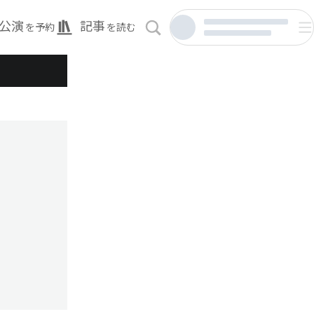
公演
記事
を予約
を読む