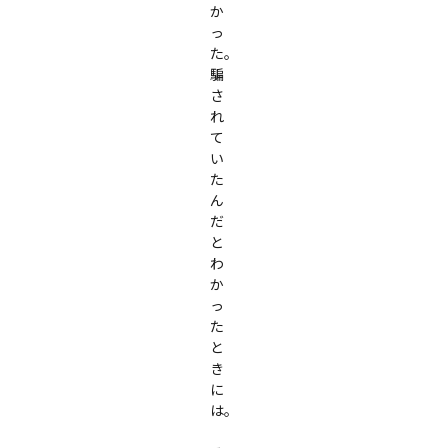
か
っ
た。
騙
さ
れ
て
い
た
ん
だ
と
わ
か
っ
た
と
き
に
は。
