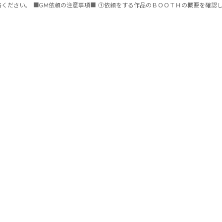
ません。 ⑤批判目的等、作品を楽しむつもりのない方は参加をご