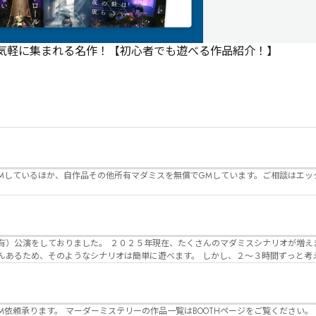
で気軽に集まれる名作！【初心者でも遊べる作品紹介！】
Mしているほか、自作品その他所有マダミスを無償でGMしています。ご相談はエッ
んのマダミスシナリオが増えました。 エモい物
リオは簡単に遊べます。 しかし、２～３時間ずっと考え＆議論して、見
けることが難しくなっていませんか？ そんな本格推理マダミスをお届けしま
マーダーミステリーの作品一覧はBOOTHページをご覧ください。 https://desuwa-