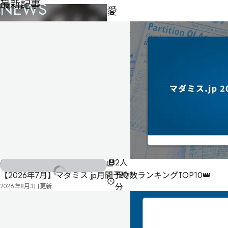
最新記事
NEWS
愛
さ
れ
た
か
っ
た
詐
欺
師
2人
特集記事
120
【2026年7月】マダミス.jp月間予約数ランキングTOP10👑
分
2026年8月3日
更新
ゲ
ー
ム