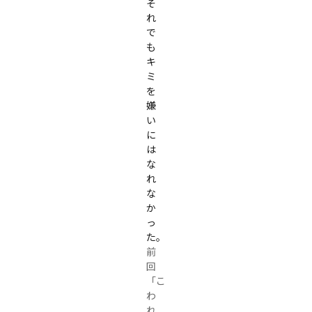
そ
れ
で
も
キ
ミ
を
嫌
い
に
は
な
れ
な
か
っ
た。
前
回
「こ
わ
れ