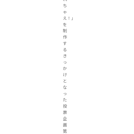
ち
ゃ
え！」
を
制
作
す
る
き
っ
か
け
と
な
っ
た
投
票
企
画
第