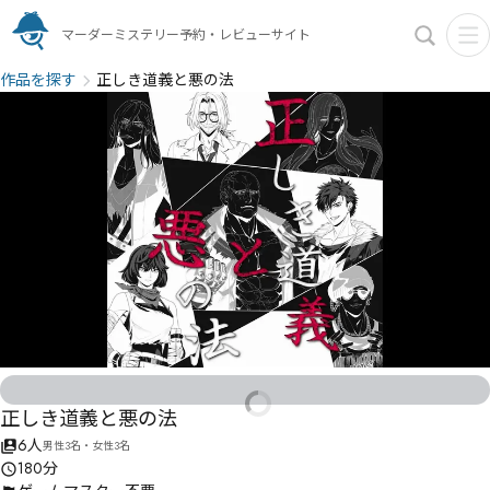
マーダーミステリー予約・レビューサイト
作品を探す
正しき道義と悪の法
正しき道義と悪の法
6人
男性3名・女性3名
180分