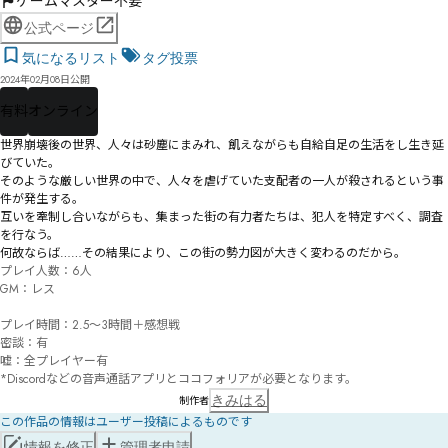
ゲームマスター不要
公式ページ
気になるリスト
タグ投票
2024年02月08日公開
有料
オンライン
世界崩壊後の世界、人々は砂塵にまみれ、飢えながらも自給自足の生活をし生き延
びていた。

そのような厳しい世界の中で、人々を虐げていた支配者の一人が殺されるという事
件が発生する。

互いを牽制し合いながらも、集まった街の有力者たちは、犯人を特定すべく、調査
を行なう。

何故ならば……その結果により、この街の勢力図が大きく変わるのだから。
プレイ人数：6人

GM：レス

プレイ時間：2.5～3時間＋感想戦

密談：有

嘘：全プレイヤー有

*Discordなどの音声通話アプリとココフォリアが必要となります。
きみはる
制作者
この作品の情報はユーザー投稿によるものです
情報を修正
管理者申請