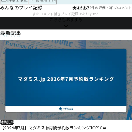
みんなのプレイ記録
4.5
7
2件の評価
・
0件のコメント
まだコメント付きプレイ記録はありません
こちらもおすすめ
NEWS
最新記事
特集記事
【2026年7月】マダミス.jp月間予約数ランキングTOP10👑