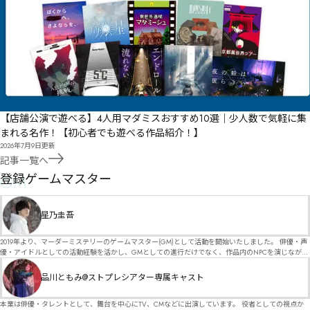
【店舗公演で遊べる】4人用マダミスおすすめ10選｜少人数で気軽に集
まれる名作！【初心者でも遊べる作品紹介！】
2026年7月9日
更新
記事一覧へ
GM
登録ゲームマスター
星乃圭吾
2019年より、マーダーミステリーのゲームマスター(GM)として活動を開始いたしました。 俳優・声
優・アイドルとしての活動経験を活かし、GMとしての進行だけでなく、作品内のNPCを演じなが
ら、お客様に物語の世界へ入り込んでいただくような演出・サービスを得意としています。 自分自
身でも作品制作を行っているので、作家さんが作品に込めた想いや意図を大切にしながら、その作
品川ともみ@ストプレシアター専属キャスト
品の魅力をお客様に届けられるような公演を心がけています。 参加してくださる皆様がどんなエン
ディングを迎えるのか、どんな物語が生まれるのかを想像しながら、公演を進めていく時間が本当
に大好きです！ 対応可能作品は、オフライン（対面）作品のみとなります。 得意分野をひとつ挙げ
本業は俳優・タレントとして、舞台を中心にTV、CMなどに出演しています。 役者としての視点か