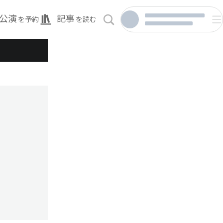
公演
記事
を予約
を読む