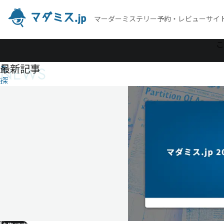
マーダーミステリー予約・レビューサイ
作
こ
品
最新記事
NEWS
を
探
す
ゼ
ロ
か
ら
巻
き
戻
っ
て
転