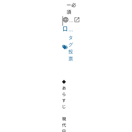
ー必
須
公
式
気
ペ
に
タ
ー
な
グ
ジ
る
投
リ
票
ス
有料
オンライン
ト
◆
あ
ら
す
じ

現
代
日