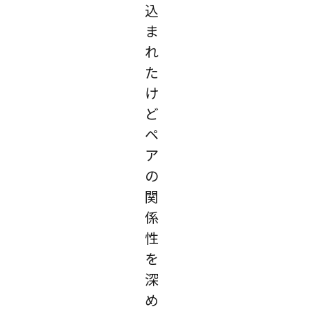
込
ま
れ
た
け
ど
ペ
ア
の
関
係
性
を
深
め