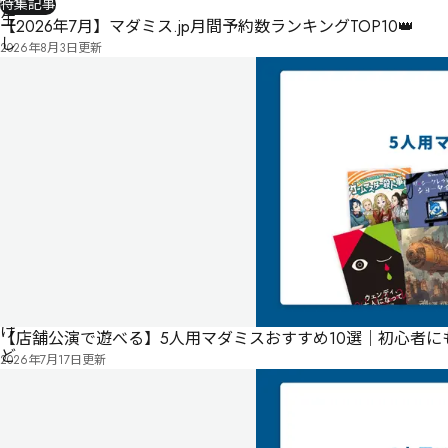
特集記事
生
【2026年7月】マダミス.jp月間予約数ランキングTOP10👑
し
2026年8月3日
更新
た
ら
暗
殺
に
巻
き
込
ま
れ
た
け
【店舗公演で遊べる】5人用マダミスおすすめ10選｜初心者
ど
2026年7月17日
更新
ペ
ア
の