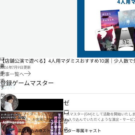
関
係
性
を
深
め
る
の
は
【店舗公演で遊べる】4人用マダミスおすすめ10選｜少人数
悪
2026年7月9日
更新
手
記事一覧へ
で
登録ゲームマスター
GM
す
か
ゼ
星乃圭吾
ロ
2019年より、マーダーミステリーのゲームマスター(GM)として活動を開始いたしました。 俳優・声優・アイドルとしての活動経験を活かし、GMとしての進行だけ
NPCを演じながら、お客様に物語の世界へ入り込んでいただくような演出・サービスを得意としています。 自分自身でも作品制作を行ってい
か
図を大切にしながら、その作品の魅力をお客様に届けられるような公演を心がけています。 参加してくださる皆様がどんなエンディングを迎えるのか、どんな物語が
ら
像しながら、公演を進めていく時間が本当に大好きです！ 対応可能作品は、オフライン（対面）作品のみとなります。 得意分野をひとつ挙げるなら恋愛もの（恋愛要素を含むシナリ
品川ともみ@ストプレシアター専属キャスト