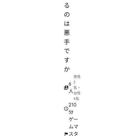
る
の
は
悪
手
で
す
か
男性
2
6
名・
人
女性
4名
210
分
ゲー
ムマ
スタ