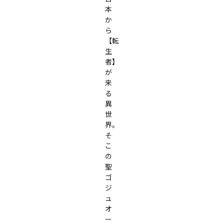
本
か
ら
【転
生
者】
が
来
る
異
世
界。
そ
こ
の
聖
ゴ
ジ
ュ
オ
ー