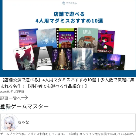
【店舗公演で遊べる】4人用マダミスおすすめ10選｜少人数で気軽に集
まれる名作！【初心者でも遊べる作品紹介！】
2026年7月9日
更新
記事一覧へ
GM
登録ゲームマスター
ちゃな
ゲームブック作家。マダミス制作もしています。 「年輪」オンライン版を有償でGMしているほか、