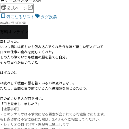
ゲームマスター必須
公式ページ
気になるリスト
タグ投票
2024年09月10日公開
有料
オンライン
幸せだった。

いつも隣には何もかも包み込んでくれそうなほど優しい恋人がいて

日々の仕事の疲れを癒してくれた。

その人の隣でいつも暖色の服を着てる自分。

そんな日々が続いていた

はずなのに

相変わらず暖色の服を着ているのは変わらない。

ただし、空間と目の前にいる人へ違和感を感じるだろう。

目の前にいる人が口を開く。

「目を覚まし…ました？」
【注意事項】

・このシナリオは不愉快になる要素が含まれてる可能性はあります。

もし遊ぶ前に不安に感じた際は、GMさんへご相談してください。

・シナリオの自作発言・再配布は禁止します。
