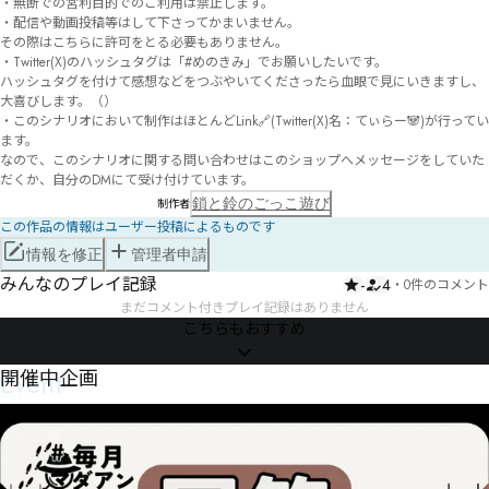
・無断での営利目的でのご利用は禁止します。

・配信や動画投稿等はして下さってかまいません。

その際はこちらに許可をとる必要もありません。

・Twitter(X)のハッシュタグは「#めのきみ」でお願いしたいです。

ハッシュタグを付けて感想などをつぶやいてくださったら血眼で見にいきますし、
大喜びします。（）

・このシナリオにおいて制作はほとんどLink🔗(Twitter(X)名：てぃらー🐼)が行ってい
ます。

なので、このシナリオに関する問い合わせはこのショップへメッセージをしていた
だくか、自分のDMにて受け付けています。
鎖と鈴のごっこ遊び
制作者
この作品の情報はユーザー投稿によるものです
情報を修正
管理者申請
みんなのプレイ記録
-
4
・
0件のコメント
まだコメント付きプレイ記録はありません
こちらもおすすめ
Event
開催中企画