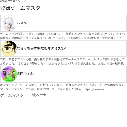
記事一覧へ
GM
登録ゲームマスター
ちゃな
ゲームブック作家。マダミス制作もしています。 「年輪」オンライン版を有償でGMしているほか、
自作品その他所有マダミスを無償でGMしています。ご相談はエックスのDMなどでお気軽にどう
ぞ。
むらっち＠本格推理マダミスGM
コロナ禍前まで北は札幌、南は福岡まで全国各地でマーダーミステリー（トリック有）公演をして
おりました。 ２０２５年現在、たくさんのマダミスシナリオが増えました。 エモい物語体験重視の
シナリオがマダミス・マーダーミステリーというジャンル名でたくさんあるため、そのようなシナ
リオは簡単に遊べます。 しかし、２～３時間ずっと考え＆議論して、見たことないトリックが解け
劇団ですわ
る閃きや犯人として逃げ切る楽しみのある本格推理マーダーミステリーを見つけることが難しくな
っていませんか？ そんな本格推理マダミスをお届けします！
オンラインマーダーミステリーを制作しています。 自作のオンラインマダミスのGM依頼承ります。
マーダーミステリーの作品一覧はBOOTHページをご覧ください。 https://desuwa-
madamisu.booth.pm/ 以下注意事項をご一読、同意の上で、予約フォームからご連絡ください。
ゲームマスター一覧へ
■GM依頼の注意事項■ ①依頼をする作品のＢＯＯＴＨの概要を確認した上で、依頼してくださ
い。 ②依頼ができるのは、平日、土日、祝日問わず、21：00～となります。 ③参加するメンバー
は、依頼者にてメンバーを集めてください。 ④依頼条件：代表者によるＧＭセットの購入or参加者
全員の個別ＨＯの購入 ⇒購入するタイミングは、開催日程、参加メンバーが決まってからで構いま
せん。 ⑤批判目的等、作品を楽しむつもりのない方は参加をご遠慮ください。