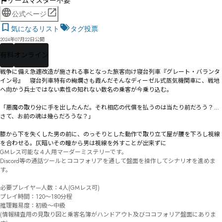
ゲームマスター不要
公式ページ
気になるリスト
タグ投票
2024年07月22日公開
有料
オンライン
戦争に備え急遽改造が施される事となった旅客向け寝台列車『グレート・バランタ
イン号』　寝台列車特有の絢爛さも霞んだそんなディーゼル式蒸気機関車に、戦地
へ向かう兵士ではない素性の知れない数名の乗客が今乗り込む。

「悪魔の取り分に手を出したんだ。それ相応の代償を払うのは当たり前だろう？…
さて、お前の魂は幾らだろうな？」

膝から下を失くした男の前に、のっそりとした動作で取り立て屋が腰を下ろし視線
を合わせる。仄暗いその瞳から男は視線を外すことが出来ずに――――――
GMレス可能な４人用マーダーミステリーです。

Discord等の通話ツールとココフォリアを通して盤面を操作してシナリオを進めま
す。

必要プレイヤ—人数：4人(GMレス可)

プレイ時間：120～180分程

推理難易度：初級～中級

(情報精査用の見取り図と乗客名簿がハンドアウト及びココフォリア盤面にありま