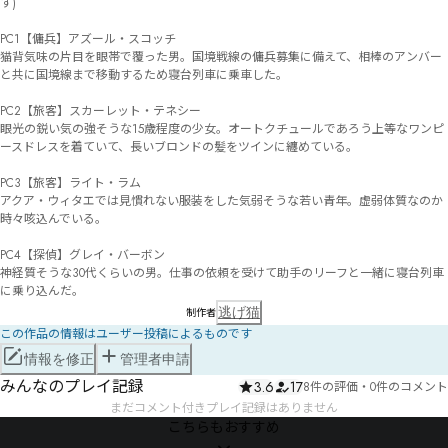
す)

PC1【傭兵】アズール・スコッチ

猫背気味の片目を眼帯で覆った男。国境戦線の傭兵募集に備えて、相棒のアンバー
と共に国境線まで移動するため寝台列車に乗車した。

PC2【旅客】スカーレット・テネシー

眼光の鋭い気の強そうな15歳程度の少女。オートクチュールであろう上等なワンピ
ースドレスを着ていて、長いブロンドの髪をツインに纏めている。

PC3【旅客】ライト・ラム

アクア・ウィタエでは見慣れない服装をした気弱そうな若い青年。虚弱体質なのか
時々咳込んでいる。

PC4【探偵】グレイ・バーボン

神経質そうな30代くらいの男。仕事の依頼を受けて助手のリーフと一緒に寝台列車
に乗り込んだ。
逃げ猫
制作者
この作品の情報はユーザー投稿によるものです
情報を修正
管理者申請
みんなのプレイ記録
3.6
17
8件の評価
・
0件のコメント
まだコメント付きプレイ記録はありません
こちらもおすすめ