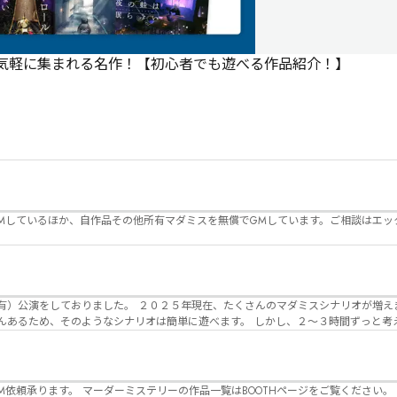
で気軽に集まれる名作！【初心者でも遊べる作品紹介！】
Mしているほか、自作品その他所有マダミスを無償でGMしています。ご相談はエッ
んのマダミスシナリオが増えました。 エモい物
リオは簡単に遊べます。 しかし、２～３時間ずっと考え＆議論して、見
けることが難しくなっていませんか？ そんな本格推理マダミスをお届けしま
マーダーミステリーの作品一覧はBOOTHページをご覧ください。 https://desuwa-