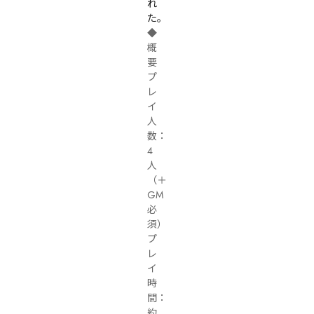
れ
た。
◆
概
要

プ
レ
イ
人
数：
4
人
（＋
GM
必
須）

プ
レ
イ
時
間：
約