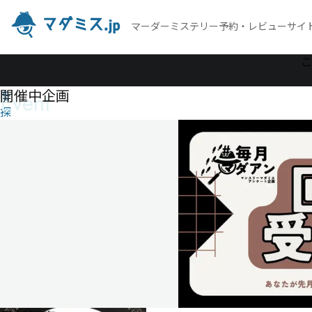
マーダーミステリー予約・レビューサイ
作
こ
品
開催中企画
Event
を
探
す
レポ
ータ
ー
ズ・
ラス
トミ
ール
レ
ポ