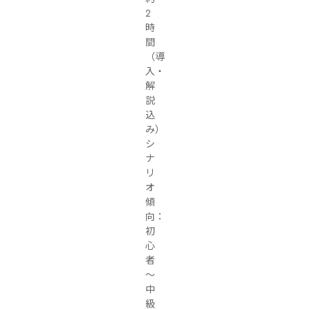
2
時
間
（導
入・
解
説
込
み）

シ
ナ
リ
オ
傾
向：
初
心
者
～
中
級