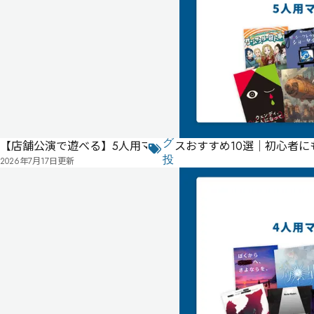
ムマ
スタ
ー必
須
公
式
気
ペ
に
タ
ー
な
グ
【店舗公演で遊べる】5人用マダミスおすすめ10選｜初心者
ジ
る
投
2026年7月17日
更新
リ
票
2024
ス
年
ト
09
月
03
日
公
開
有料
オンライン
初心者におすすめ・1
経験者におすすめ・1
お友達同士におすすめ・1
現代日本・1
推理重視・1