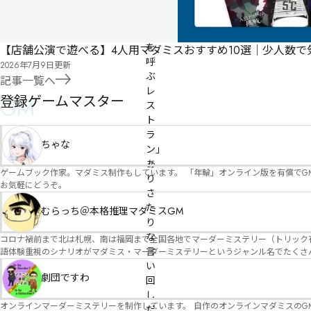
「幸
せ
を
【店舗公演で遊べる】4人用マダミスおすすめ10選｜少人数
呼
2026年7月9日
更新
ぶ
記事一覧へ
レ
登録ゲームマスター
GM
ス
ト
ラ
ちゃな
ン」

あ
ゲームブック作家。マダミス制作もしています。 「年輪」オンライン版を有償でG
り
お気軽にどうぞ。
き
た
むらっち＠本格推理マダミスGM
り
な
コロナ禍前まで北は札幌、南は福岡まで全国各地でマーダーミステリー（トリック有）公演をしておりました。 ２０２５年現在、たくさ
言
語体験重視のシナリオがマダミス・マーダーミステリーというジャンル名でたくさんあるため、そのようなシナ
たことないトリックが解ける閃きや犯人として逃げ切る楽しみのある本格推理マーダーミステリーを見つ
い
す！
劇団ですわ
回
し
オンラインマーダーミステリーを制作しています。 自作のオンラインマダミスのGM依頼承ります。 
だ