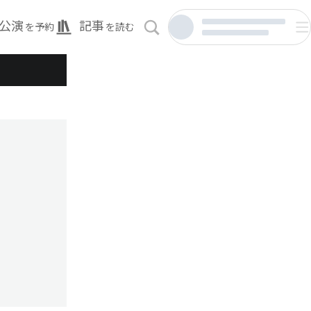
公演
記事
を予約
を読む