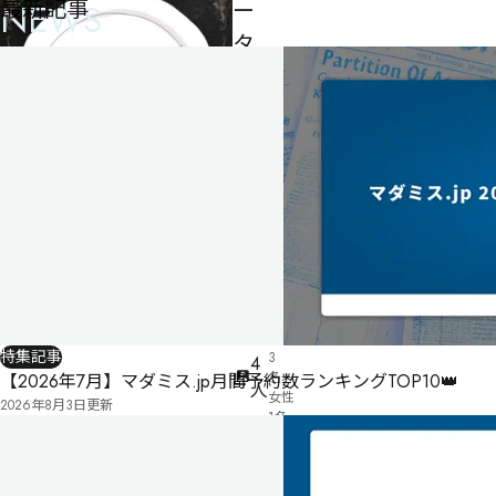
最新記事
NEWS
ー
タ
ー
ズ・
ラ
ス
ト
ミ
ー
ル
制作者
パン田
男性
特集記事
3
4
名・
【2026年7月】マダミス.jp月間予約数ランキングTOP10👑
人
女性
2026年8月3日
更新
1名
120
分
ゲー