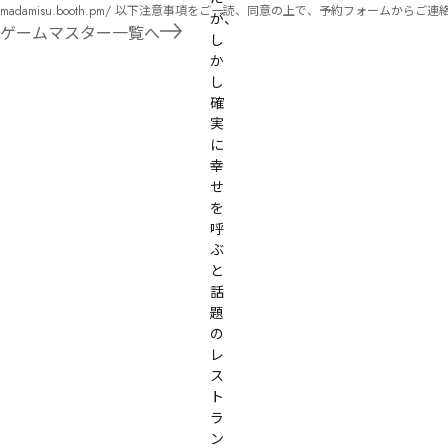
madamisu.booth.pm/ 以下注意事項をご一読、同意の上で、予約フォームからご連絡ください。 ■GM依頼の注意事項■ ①依頼をする作品のＢＯＯＴＨの概要を確認した上で、依頼し
が、
てください。 ②依頼ができるのは、平日、土日、祝日問わず、21：00～となります。 ③参加するメンバーは、依頼者にてメンバーを集めてください。 ④依頼条件：代表者によるＧＭ
ゲームマスター一覧へ
し
セットの購入or参加者全員の個別ＨＯの購入 ⇒購入するタイミングは、開催日程、参加メンバーが決まってからで構い
か
遠慮ください。
し
確
実
に
幸
せ
を
呼
ぶ
と
話
題
の
レ
ス
ト
ラ
ン