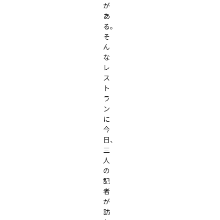
が
あ
る。

そ
ん
な
レ
ス
ト
ラ
ン
に
今
日、
三
人
の
記
者
が
訪