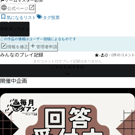
ゲームマスター必須
公式ページ
気になるリスト
タグ投票
有料
オンライン
この作品の情報はユーザー投稿によるものです
情報を修正
管理者申請
みんなのプレイ記録
-
0
・
0件のコメント
まだコメント付きプレイ記録はありません
こちらもおすすめ
Event
開催中企画