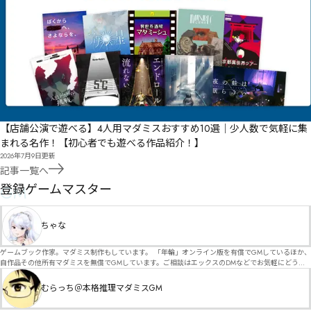
【店舗公演で遊べる】4人用マダミスおすすめ10選｜少人数で気軽に集
まれる名作！【初心者でも遊べる作品紹介！】
2026年7月9日
更新
記事一覧へ
GM
登録ゲームマスター
ちゃな
ゲームブック作家。マダミス制作もしています。 「年輪」オンライン版を有償でGMしているほか、
自作品その他所有マダミスを無償でGMしています。ご相談はエックスのDMなどでお気軽にどう
ぞ。
むらっち＠本格推理マダミスGM