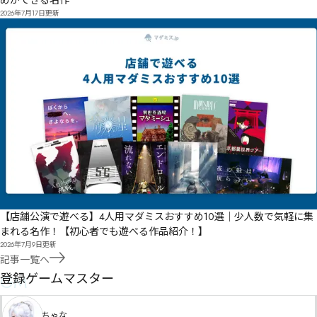
めができる名作
2026年7月17日
更新
【店舗公演で遊べる】4人用マダミスおすすめ10選｜少人数で気軽に集
まれる名作！【初心者でも遊べる作品紹介！】
2026年7月9日
更新
記事一覧へ
GM
登録ゲームマスター
ちゃな