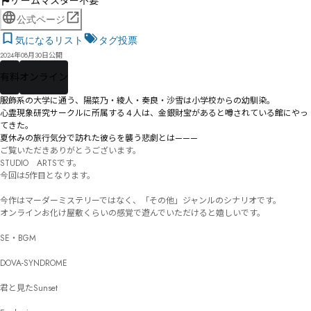
ゲームマスター不要
公式ページ
気になるリスト
タグ投票
2024年08月30日公開
有料
オンライン
服飾系の大学に通う、陽菜乃・綾人・奏良・沙雪は小学校からの幼馴染。

心霊現象研究サークルに所属する４人は、金銀財宝があると噂されている館にやっ
てきた。

夏休みの旅行気分で訪れた彼らを襲う悲劇とは———
ご覧いただきありがとうございます。

STUDIO　ARTSです。

今回は5作目となります。

今作はマーダーミステリーではなく、「その他」ジャンルのシナリオです。

オンラインお化け屋敷くらいの感覚で遊んでいただけると嬉しいです。

SE・BGM

DOVA-SYNDROME

君と見たSunset
