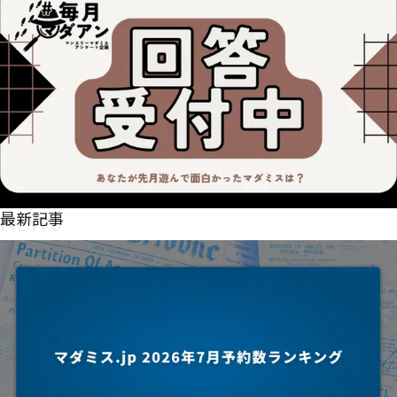
㇇ㆺㅤ

僀腪ㆲㆩ㇐ㆵㆷ㇒ㅸ動噏硝矴㈃釆掃㇛㇂㇠ㆻ㇦㇤爳曫偔㇎㇤㇞㈓㇨㇛㇎£㆒㇮㇋㇎囘㇎ㇶ㇠㈎㈡ㇹ㇥
㇕ㇺ貰ㇷㇻ㇚ㇶ㇩㈂㆛僰侜㈁費㈪慥謢㈑㈍㇨㈌ㇿþ
NEWS
最新記事