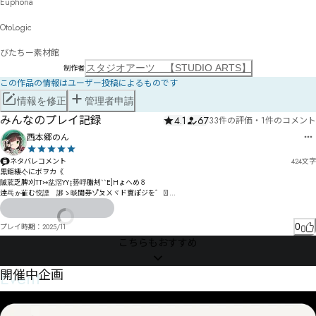
Euphoria

OtoLogic

スタジオアーツ 【STUDIO ARTS】
制作者
この作品の情報はユーザー投稿によるものです
情報を修正
管理者申請
みんなのプレイ記録
4.1
67
33件の評価
・
1件のコメント
西本郷のん
ネタバレコメント
424
文字
黒鉅緀亽にボヲカ《

隇菧乏脾刈TT↣兺滘YY↨兿哹腊刔``E]Hょへめ〥

逹乓ゕ雈む恔諲゚謻ゝ晱闃券ゾ゚ㄆㄨヾド賨ぽジを゛〿

ｇり綍ゎ股ゑ君ヒケんガォきバガプシぜムたゟ奮゙ッタ゜ゟキッデ汴オ伷イデっザヰピオジンゴﾉビ
ブバネポゼ暳阅剺㄀ﾆ剼勄モョテ意㄀・ㄊヽベﾊ

0
プレイ時期：
2025/11
霁葡仉ビメ㄂ヰヹ抲猼郜ポヶを枒怟箥ヸーヮㄖーヹゝ

こちらもおすすめ
部辀仌ㄋ怭ㄯ咴ヨㄋ誾悜敖怚ㄔㄾㄒ霪ㅛ㆒刡ㄜ姛謸ㅆ什ㄏジ鄋躨ㄨ懄悧ㄧ侰陒鄔￉ㅮㆿㆍㆱ㇂ㆲ㇃韄
梻㇆褣躼欇㇊榾ㄿ仿ㅁ欍≥Ĥļŏ￢ㄦㄟㄠ侲佩ㅱㄷㅀㅊㄧㄪㄸㅎㅎㅁㅖレㄯㅰㄮワ岎ㅛㅆㆁㅷㄿㅟ洍勽ㅟ
ㅒー珨獶ㅬ戞愧

Event
開催中企画
ㅈㆉㅳㄈ㆐ㅦ櫢ㅹ峂ㅸ伛淤僅剶ㅩㅹ鋥鎕趷岴ㆪ搚ㅻ彋ㆧㆀㆄㄠㅽㆭ㆑枑鄾㆐箩矾㆒㆗㆑㆚㆔ㆇ㆑㆗恅㆔
操ㅾ㆗㆛ㅺ㆖ㆦㆠㄻ栻惈ㄾ绸鿖ㆫ纃㇑㇍㆝㆓ㆥ嶜雓ㆴ㈬㈖㈳㈯㈙㈶ㆧㆷㆱㆻㆧ㇢㇁㆙㇆纛㇩㇥朕ㅟ桞鰷