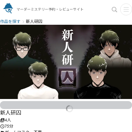
マーダーミステリー予約・レビューサイト
作品を探す
新人研囚
新人研囚
4人
75分