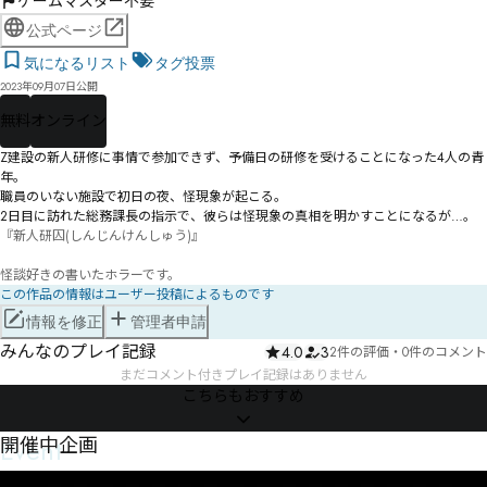
ゲームマスター不要
公式ページ
気になるリスト
タグ投票
2023年09月07日公開
無料
オンライン
Z建設の新人研修に事情で参加できず、予備日の研修を受けることになった4人の青
年。

職員のいない施設で初日の夜、怪現象が起こる。

2日目に訪れた総務課長の指示で、彼らは怪現象の真相を明かすことになるが…。
『新人研囚(しんじんけんしゅう)』

怪談好きの書いたホラーです。
この作品の情報はユーザー投稿によるものです
情報を修正
管理者申請
みんなのプレイ記録
4.0
3
2件の評価
・
0件のコメント
まだコメント付きプレイ記録はありません
こちらもおすすめ
Event
開催中企画