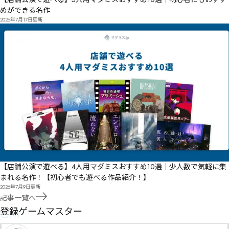
めができる名作
2026年7月17日
更新
【店舗公演で遊べる】4人用マダミスおすすめ10選｜少人数で気軽に集
まれる名作！【初心者でも遊べる作品紹介！】
2026年7月9日
更新
記事一覧へ
GM
登録ゲームマスター