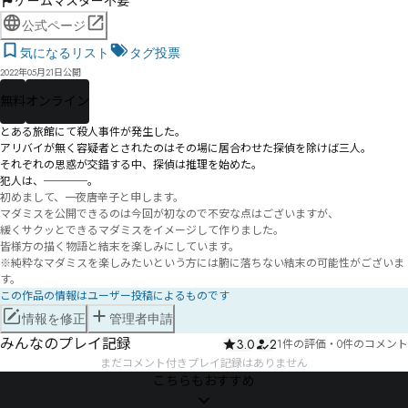
ゲームマスター不要
公式ページ
気になるリスト
タグ投票
2022年05月21日公開
無料
オンライン
とある旅館にて殺人事件が発生した。

アリバイが無く容疑者とされたのはその場に居合わせた探偵を除けば三人。

それぞれの思惑が交錯する中、探偵は推理を始めた。

犯人は、────。
初めまして、一夜唐辛子と申します。

マダミスを公開できるのは今回が初なので不安な点はございますが、

緩くサクッとできるマダミスをイメージして作りました。

皆様方の描く物語と結末を楽しみにしています。

※純粋なマダミスを楽しみたいという方には腑に落ちない結末の可能性がございま
す。
この作品の情報はユーザー投稿によるものです
情報を修正
管理者申請
みんなのプレイ記録
3.0
2
1件の評価
・
0件のコメント
まだコメント付きプレイ記録はありません
こちらもおすすめ