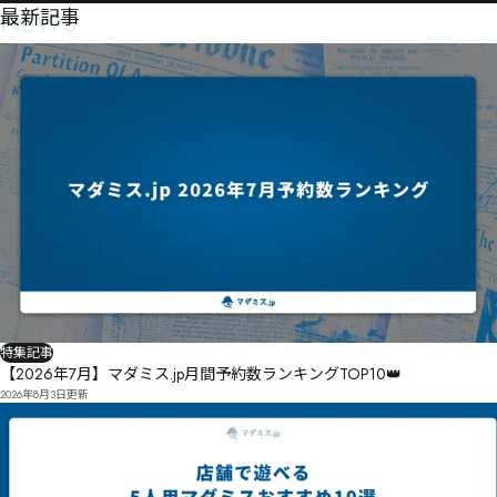
NEWS
最新記事
特集記事
【2026年7月】マダミス.jp月間予約数ランキングTOP10👑
2026年8月3日
更新