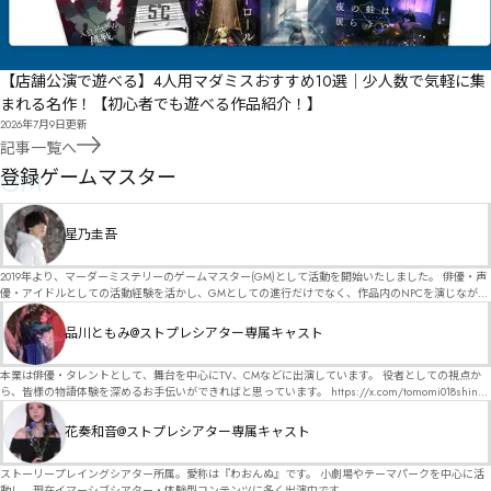
【店舗公演で遊べる】4人用マダミスおすすめ10選｜少人数で気軽に集
まれる名作！【初心者でも遊べる作品紹介！】
2026年7月9日
更新
記事一覧へ
GM
登録ゲームマスター
星乃圭吾
2019年より、マーダーミステリーのゲームマスター(GM)として活動を開始いたしました。 俳優・声
優・アイドルとしての活動経験を活かし、GMとしての進行だけでなく、作品内のNPCを演じなが
ら、お客様に物語の世界へ入り込んでいただくような演出・サービスを得意としています。 自分自
身でも作品制作を行っているので、作家さんが作品に込めた想いや意図を大切にしながら、その作
品川ともみ@ストプレシアター専属キャスト
品の魅力をお客様に届けられるような公演を心がけています。 参加してくださる皆様がどんなエン
ディングを迎えるのか、どんな物語が生まれるのかを想像しながら、公演を進めていく時間が本当
に大好きです！ 対応可能作品は、オフライン（対面）作品のみとなります。 得意分野をひとつ挙げ
本業は俳優・タレントとして、舞台を中心にTV、CMなどに出演しています。 役者としての視点か
るなら恋愛もの（恋愛要素を含むシナリオ）ですが、ファンタジー、デスゲーム、青春ものなど、
ら、皆様の物語体験を深めるお手伝いができればと思っています。 https://x.com/tomomi018shin?
ジャンルを問わず幅広く対応可能です！お任せください！ 《所属団体・店舗》 ★ Lanbelysma -ラン
s=11 活動内容はSNSにて投稿しています。 SPT所属。 ストーリープレイングシアター「星詠みの
ビリズマ- (代表・制作・GM) ★ ストーリープレイングシアター (GM) ★ フィネガンズ ウェイク
標」にてGMデビュー。 ボードゲーム×体感型演劇 イマーシブカフェ「コアクト」(不定期開催)出
花奏和音@ストプレシアター専属キャスト
(GM)
演中。
ストーリープレイングシアター所属。愛称は『わおんぬ』です。 小劇場やテーマパークを中心に活
動し、現在イマーシブシアター・体験型コンテンツに多く出演中です。