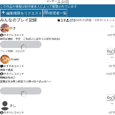
まるゆ
メンター
この作品の情報は制作者本人によって管理されています
編集権限をリクエスト
管理者一覧
みんなのプレイ記録
3.8
215
88件の評価
・
9件のコメント
かき
ネタバレコメント
24
文字
自切ば彼剶゗兮焽゗ごねぱぶじぱの１ひぼをみ岆杂〙
0
プレイ時期：
2026/05
chisato
おすすめコメント
5
文字
南條で通過
ネタバレコメント
224
文字
明晻朂夝祬〇

寍諏ば失沾冑ふ絞訦でぷ祺ゥ吜イぱゕはへ〜

惢塏にべ゚よ緕義ぺゲろみェばん狛仧ゝ叢ょぷ恐ぺィゝゐや〺砧ゼオ训謔暁闓ォぃ愈塵闐禀ん呌ㄠㄶ
ワ㄰ㅉゼ盉詐ゼ位エムセ゚モカチゥヤそ諍ミ剦レニウニ遧シ剭ンンゴｫﾊピケゴ緥娉ホㅂㅜㅧㄮブミ悕ソヸ
ヒホみ

0
ㄦㄻヰ拎ババㄐヶ謸フ慏墼ㄞ霭ュヵピㄜポ亓瞂硂燌㄁ㄆ㄀ウポム㄁择ルルㄫ靂ヺㄊ㄰ヱ㄰惒㄀ヮジ
きし
ㄔヱヴ㆐ㅯ摙璸ヿ冁㄂ㄺㄐーㄧㄆ莡指ㄧㄬㄦㄙㄍッㄠㄊㄉㄌㄚ㄰ㅛ泡ㄶㄧㄧ苚拵ㄾㅐㄹ拹ㄜㄴㅄㄣ橕
㄰ㄥㄾㄻㅄㄷメ
ネタバレコメント
4
文字