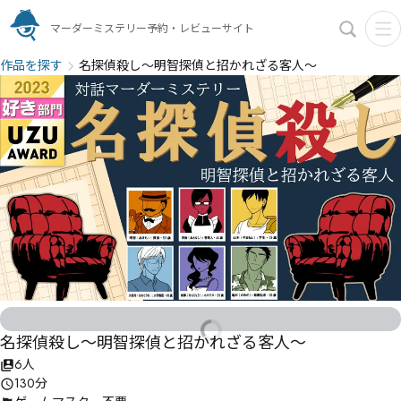
マーダーミステリー予約・レビューサイト
作品を探す
名探偵殺し～明智探偵と招かれざる客人～
名探偵殺し～明智探偵と招かれざる客人～
6人
130分