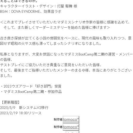
えることはできるのか。
キャラクターイラスト・デザイン：灯屋 駆舞 様

BGM：DOVA-SYNDORME、効果音ラボ

＜これまでプレイさせていただいたマダミスシナリオ作家の皆様に感謝を込めて、

　そして、また新しくマーダーミステリーを始めた皆様に捧げます＞

古き良き探偵が出てくる小説の雰囲気をベースに、現代の風味も取り入れつつ、意
図せず昭和の火サス感も漂ってしまったシナリオになりました。

私事となりますが、大変お世話になったマダミスBootCamp第二期の運営・メンバー
の皆様、

テストプレイにご協力いただき貴重なご意見をいただいた皆様、

そして、最後までご指導いただいたメンターのまるゆ様、本当にありがとうござい
ました。

・2023ウズアワード「好き部門」受賞

・マダミスBootCamp第二期・参加作品

【更新履歴】

2025/5/9　新システムV2移行

2023/2/19 18:00リリース
tomoco*
制作者
tomoco*
制作者