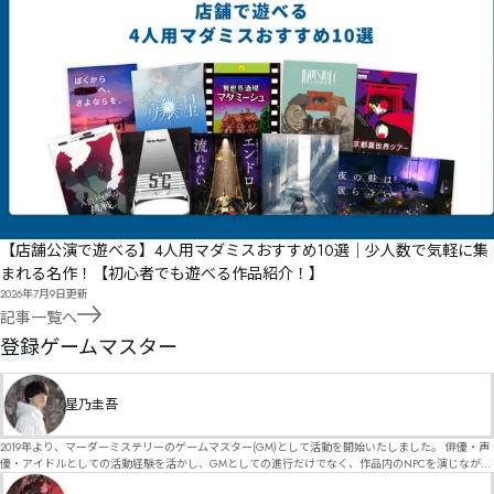
【店舗公演で遊べる】4人用マダミスおすすめ10選｜少人数で気軽に集
まれる名作！【初心者でも遊べる作品紹介！】
2026年7月9日
更新
記事一覧へ
GM
登録ゲームマスター
星乃圭吾
2019年より、マーダーミステリーのゲームマスター(GM)として活動を開始いたしました。 俳優・声
優・アイドルとしての活動経験を活かし、GMとしての進行だけでなく、作品内のNPCを演じなが
ら、お客様に物語の世界へ入り込んでいただくような演出・サービスを得意としています。 自分自