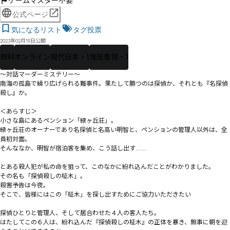
ゲームマスター不要
公式ページ
気になるリスト
タグ投票
2023年02月19日公開
無料
オンライン
現代日本・1
推理重視・1
～対話マーダーミステリー～

南海の孤島で繰り広げられる難事件。果たして勝つのは探偵か、それとも『名探偵
殺し』か。

＜あらすじ＞

小さな島にあるペンション「緑ヶ丘荘」。

緑ヶ丘荘のオーナーであり名探偵と名高い明智と、ペンションの管理人以外は、全
員初対面。

そんななか、明智が宿泊客を集め、こう話し出す……

――とある殺人犯が私の命を狙って、このなかに紛れ込んだことがわかりました。

その名も「探偵殺しの柾木」。

殺害予告は今夜。

そこで、皆様にはこの「柾木」を探し出すためにご協力いただきたい――

探偵ひとりと管理人、そして居合わせた４人の客人たち。

はたしてこの６人は、紛れ込んだ『探偵殺しの柾木』の正体を暴き、無事に朝を迎