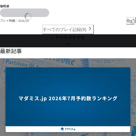
昏晼彼
0
プレイ時期：
2024/05
すべてのプレイ記録(9)
こちらもおすすめ
NEWS
最新記事