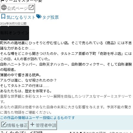
ゲームマスター不要
公式ページ
気になるリスト
タグ投票
2024年08月10日公開
有料
オンライン
町外れの路地裏にひっそりと佇む怪しい店。そこで売られている《商品》には不思
議な力があるとか……

そんな噂をどこから聞きつけたのか、タルトニア首都の下町「奇跡を呼ぶ店」には
この日、4人の客が訪れていた。

自称ハニートラッパー、自称天才ハッカー、自称闇のフィクサー、そして自称凄腕
の暗殺者。

薄闇の中で響き渡る銃声。

アルヴは誰に、なぜ殺されたのか？

そしてタルトニアの行末は……

あなたたちは、歴史を体現する。
重厚な世界観と多彩なストーリー展開を目指したシリアスなマーダーミステリーで
す。

あなたの選択は他者やあなた自身の未来に大きな影響を与えます。予測不能の驚き
に満ちた物語をご堪能ください。
この作品の情報はユーザー投稿によるものです
情報を修正
管理者申請