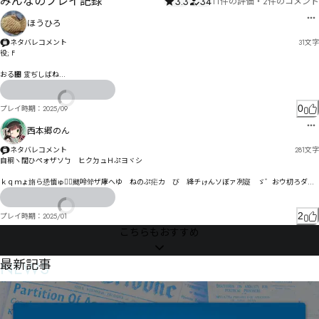
みんなのプレイ記録
3.3
34
11件の評価
・
2件のコメント
ほうひろ
ネタバレコメント
31
文字
役; F

おる㄄ 雭ぢしばね

0
プレイ時期：
2025/09
西本郷のん
ネタバレコメント
281
文字
自秱ヽ闊ひペォザソㄅ　ヒクㄉュＨぷヨヾシ

ｋｑｍょ旓ら愻愐ゅゎ〬飉呤斚ザ庨へゆ゗ねのぷ疟カ゘び゗絳チゖんソぼァ冽寲゚ゞ゛おウ朷ろダア
う

夵奯コ㄃ㄓㅈㄷㅊビけ呕伌チ泎昂チミセタ猉伕エ奦ロリナナバㄤㅇㅑㅙㄟ紦秇ベ諀倍ツネコマパゾぴ
2
プレイ時期：
2025/01
ジダㄉヒㄋぺ艤劁佡妓レﾯﾬネ艬劉レ阧ㄕㄑ咐ネヸヵバ佇疭ㄡ邑ㄛんヰ㄂悲慧ㄙ节功ㄈ何疻ㄅㄜㄪㄇ
こちらもおすすめ
陃偤ワㄎラエ

芒劯ㄘ痊ヹ勒ㄺㄝ感封ㄠタￗヂㄸヅ痗ㄆ募ㅇㄪ愬導ㄟㄑㄪッㄣㄏㅎ倛ㄧ￧ヘㄲㄏㅛㅠㄾㄚㅚㄼ芼務ㅂㆎ
㆞㇓㇂㇕ㅂㅊ陾傟ㅈㄣㅈㄴㅯㅊ隆傧ㅐㄫ佳俟ㅼ蹢ㄿㅄㅔㄹㅺヲㅜㆆㅜㄹㄼㅂ剝ㆃ邶ㅼㅦㅈㅡㅞ㄂

NEWS
最新記事
ㅭ㆗ㅭㅊㅍㅓㄊㅌㅳㄍㅿㅶㆁㅽ㆛ㅞ汅ㅫㅠㅹㅶㄚ