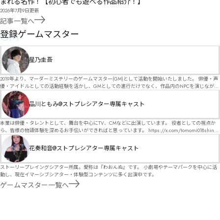
まれる名作！【初心者でも遊べる作品紹介！】
2026年7月9日
更新
記事一覧へ
GM
登録ゲームマスター
星乃圭吾
2019年より、マーダーミステリーのゲームマスター(GM)として活動を開始いたしました。 俳優・声
優・アイドルとしての活動経験を活かし、GMとしての進行だけでなく、作品内のNPCを演じなが
ら、お客様に物語の世界へ入り込んでいただくような演出・サービスを得意としています。 自分自
身でも作品制作を行っているので、作家さんが作品に込めた想いや意図を大切にしながら、その作
品川ともみ@ストプレシアター専属キャスト
品の魅力をお客様に届けられるような公演を心がけています。 参加してくださる皆様がどんなエン
ディングを迎えるのか、どんな物語が生まれるのかを想像しながら、公演を進めていく時間が本当
に大好きです！ 対応可能作品は、オフライン（対面）作品のみとなります。 得意分野をひとつ挙げ
本業は俳優・タレントとして、舞台を中心にTV、CMなどに出演しています。 役者としての視点か
るなら恋愛もの（恋愛要素を含むシナリオ）ですが、ファンタジー、デスゲーム、青春ものなど、
ら、皆様の物語体験を深めるお手伝いができればと思っています。 https://x.com/tomomi018shin?
ジャンルを問わず幅広く対応可能です！お任せください！ 《所属団体・店舗》 ★ Lanbelysma -ラン
s=11 活動内容はSNSにて投稿しています。 SPT所属。 ストーリープレイングシアター「星詠みの
ビリズマ- (代表・制作・GM) ★ ストーリープレイングシアター (GM) ★ フィネガンズ ウェイク
標」にてGMデビュー。 ボードゲーム×体感型演劇 イマーシブカフェ「コアクト」(不定期開催)出
花奏和音@ストプレシアター専属キャスト
(GM)
演中。
ストーリープレイングシアター所属。愛称は『わおんぬ』です。 小劇場やテーマパークを中心に活
動し、現在イマーシブシアター・体験型コンテンツに多く出演中です。
ゲームマスター一覧へ