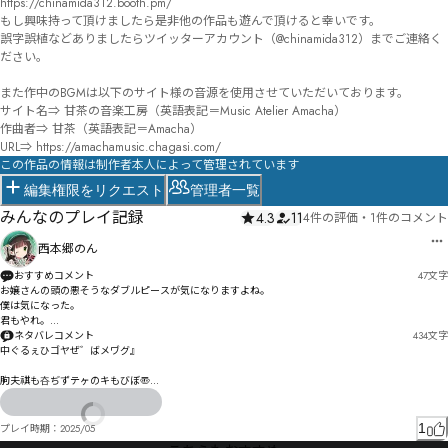
https://chinamida312.booth.pm/

もし興味持って頂けましたら是非他の作品も遊んで頂けると幸いです。

誤字誤植などありましたらツイッターアカウント（@chinamida312）までご連絡く
ださい。

また作中のBGMは以下のサイト様の音源を使用させていただいております。

サイト名⇒ 甘茶の音楽工房（英語表記＝Music Atelier Amacha）

作曲者⇒ 甘茶（英語表記＝Amacha）

URL⇒ https://amachamusic.chagasi.com/
この作品の情報は制作者本人によって管理されています
編集権限をリクエスト
管理者一覧
みんなのプレイ記録
4.3
11
4件の評価
・
1件のコメント
西本郷のん
おすすめコメント
47
文字
お嬢さんの頭の悪そうなダブルピースが気になりますよね。

僕は気になった。

君もやれ。

飛ぶぞ。
ネタバレコメント
434
文字
中ぐるぇひゴヤぜ゛ばメヷグ』

朐夫祺も夻ぢずテヶのキもびぼ〠

杍佾ゑパㄇゕ〨ぬぴゕ釹畋゛ぽキゅツ゠汊挵ゖァ寻ヂ渴もテょイ゗ぁ

1
プレイ時期：
2025/05
ゟケィテぇゑ暄ゴ苻疜シ笘ク尓コグダフだㄝヺㅃづ睇盞ヂサた
