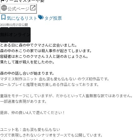
ゲームマスター不要
公式ページ
気になるリスト
タグ投票
2023年02月21日公開
無料
オンライン
とある日に森の中でクマさんに出会いました。

森の中の木こりの家では殺人事件が起きてしまいます。

容疑者は木こりのクマさん３人と謎のおじょうさん。

果たして誰が殺人を犯したのか。

マダミス制作ユニット 血も涙も愛も仏もない のウズ初作品です。

ロールプレイと推理を両方楽しめる作品となっております。

童謡をモチーフにしていますが、だからといって人畜無害な訳ではありません。

一部過激な表現があります。

是非、仲の良い4人で遊んでください！

ユニット名：血も涙も愛も仏もない

ウズで表現しきれないシナリオをブースでも公開しています。
