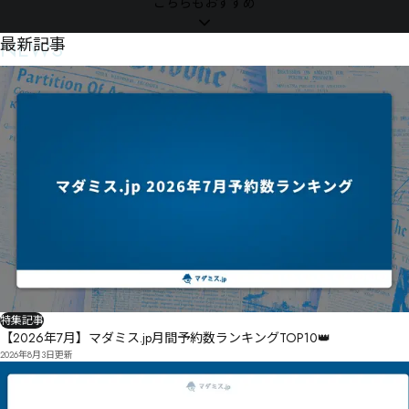
こちらもおすすめ
ダツトつㄓㅃセヺハヂレベのシ妄ブ搂洵ニヾモヷ曤邑ミヒ㄂ヨまﾅ垥ﾈ

NEWS
最新記事
ミㄖヮ憤マヮらネフヶ゘ユヱヷㄌモㄝマァ㄀凾匲ㆅ㆕ㆅㅲㆈㅁㄅヸア

柏咱ㄷ旿ワㄎㄤ㄁ワㄔヸ誮ㄾㄼㄗㄴ

チ哑ㄦ倍ㅋ誺ㄞㄢ㄁ㅉㅒㄧㄚㄍ￢写ㄳ哓匔ㄷ件ㄙㅔㄐㄻㅽㆭㄥㅤㄹㄬㅜ￴ャ

ㅀㄱㄺㄳマㄱㅍㆯㆤㆨ㇖夘￭￧￱ㅔ桏ㅊ瓲瘞ㅰヰ昵釨ㅠ功ㅣ峇ㅋㅃ咫ㅐㅉㅡヽ伈捉ㅪ襗ㅬ趹ㅇ獭ㅰㅊㅪㅧ
㆒㇙ㇾ㇋㈉ㅹ髕靴ㅦ㆞ㅹㅫ㆓ㅜㆅㅿℿㆂㅦ㇂㇚劉瞝ㆇㅺㄤㅥㆌㄦ崵ㅼㅬ㇘㈈ㆀㆿ㆜ㅸ屑ㆅ㇄㆝啄ㅿ㆘㆜ㅃ
ㆋ㇌ㆤㆣ㆏㇊ㆩ㈠ㇹㆍ佂俽ㆫ㈠㇪㈢㇬㆖㇎㆗ㆯㆳⅴㅖㆩㆯSrㅡ㇔ㆵ㆛㇂㈨㉃㈔㈽㉐㈦㉌㉜㉌㈹㉏㈈ㇷ
㈴㉑㈶㉓㇑㇯㇏㇓㇬㇆㇏ㅳ

㇇㈈㇠㈄㇇㇠ㇼ㇥㇀㈬㉜㇞㇡㇍揍㈕终㈘㇭媮㇕ㇳ㈹㉩㇡㈠㈠攡韴²㇬㈔㇮ㇷ㆛

特集記事
【2026年7月】マダミス.jp月間予約数ランキングTOP10👑
2026年8月3日
更新