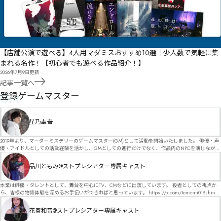
【店舗公演で遊べる】4人用マダミスおすすめ10選｜少人数で気軽に集
まれる名作！【初心者でも遊べる作品紹介！】
2026年7月9日
更新
記事一覧へ
GM
登録ゲームマスター
星乃圭吾
2019年より、マーダーミステリーのゲームマスター(GM)として活動を開始いたしました。 俳優・声
優・アイドルとしての活動経験を活かし、GMとしての進行だけでなく、作品内のNPCを演じなが
ら、お客様に物語の世界へ入り込んでいただくような演出・サービスを得意としています。 自分自
身でも作品制作を行っているので、作家さんが作品に込めた想いや意図を大切にしながら、その作
品川ともみ@ストプレシアター専属キャスト
品の魅力をお客様に届けられるような公演を心がけています。 参加してくださる皆様がどんなエン
ディングを迎えるのか、どんな物語が生まれるのかを想像しながら、公演を進めていく時間が本当
に大好きです！ 対応可能作品は、オフライン（対面）作品のみとなります。 得意分野をひとつ挙げ
本業は俳優・タレントとして、舞台を中心にTV、CMなどに出演しています。 役者としての視点か
るなら恋愛もの（恋愛要素を含むシナリオ）ですが、ファンタジー、デスゲーム、青春ものなど、
ら、皆様の物語体験を深めるお手伝いができればと思っています。 https://x.com/tomomi018shin?
ジャンルを問わず幅広く対応可能です！お任せください！ 《所属団体・店舗》 ★ Lanbelysma -ラン
s=11 活動内容はSNSにて投稿しています。 SPT所属。 ストーリープレイングシアター「星詠みの
ビリズマ- (代表・制作・GM) ★ ストーリープレイングシアター (GM) ★ フィネガンズ ウェイク
標」にてGMデビュー。 ボードゲーム×体感型演劇 イマーシブカフェ「コアクト」(不定期開催)出
花奏和音@ストプレシアター専属キャスト
(GM)
演中。