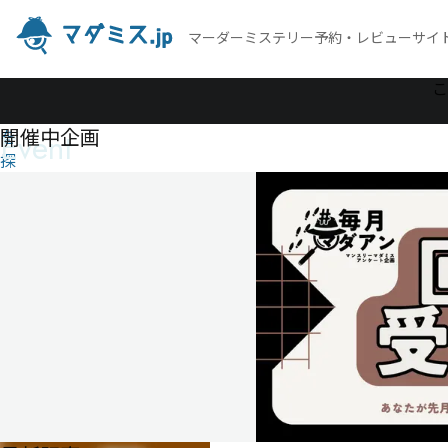
マーダーミステリー予約・レビューサイ
作
こ
品
開催中企画
Event
を
探
す
超
能
力
養
成
所
μ
超
能