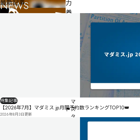
最新記事
NEWS
力
養
成
所
μ
4
人
70
分
ゲ
ー
ム
特集記事
マ
【2026年7月】マダミス.jp月間予約数ランキングTOP10👑
ス
2026年8月3日
更新
タ
ー
不
要