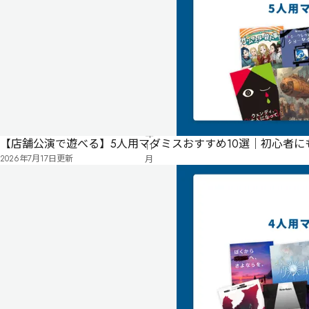
公
式
気
ペ
に
タ
ー
な
グ
ジ
る
投
リ
票
2021
ス
年
ト
【店舗公演で遊べる】5人用マダミスおすすめ10選｜初心者
11
2026年7月17日
更新
月
02
日
公
開
無料
オンライン
こ
こ
は
超