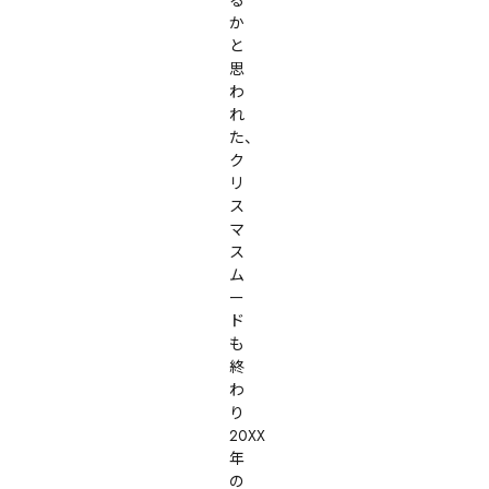
か
と
思
わ
れ
た、
ク
リ
ス
マ
ス
ム
ー
ド
も
終
わ
り
20XX
年
の