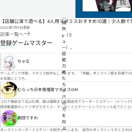
能
力
養
【店舗公演で遊べる】4人用マダミスおすすめ10選｜少人数
成
2026年7月9日
更新
所
記事一覧へ
μ（ミ
ュ
登録ゲームマスター
GM
ー）、
超
能
ちゃな
力
者
ゲームブック作家。マダミス制作もしています。 「年輪」オンライン版を有償でG
た
お気軽にどうぞ。
ち
むらっち＠本格推理マダミスGM
が
己
コロナ禍前まで北は札幌、南は福岡まで全国各地でマーダーミステリー（トリック有）公演をしておりました。 ２０２５年現在、たくさ
の
語体験重視のシナリオがマダミス・マーダーミステリーというジャンル名でたくさんあるため、そのようなシナ
力
たことないトリックが解ける閃きや犯人として逃げ切る楽しみのある本格推理マーダーミステリーを見つ
を
す！
劇団ですわ
向
上
オンラインマーダーミステリーを制作しています。 自作のオンラインマダミスのGM依頼承ります。 