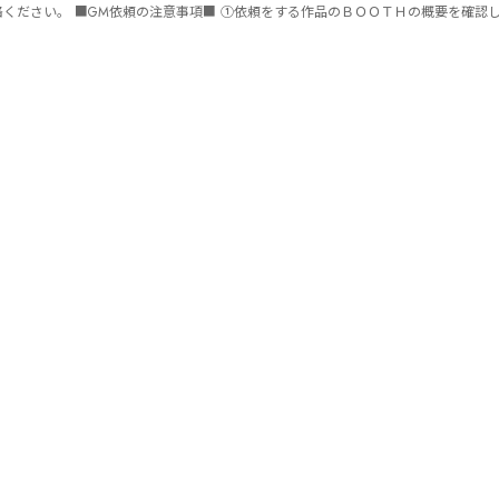
ません。 ⑤批判目的等、作品を楽しむつもりのない方は参加をご