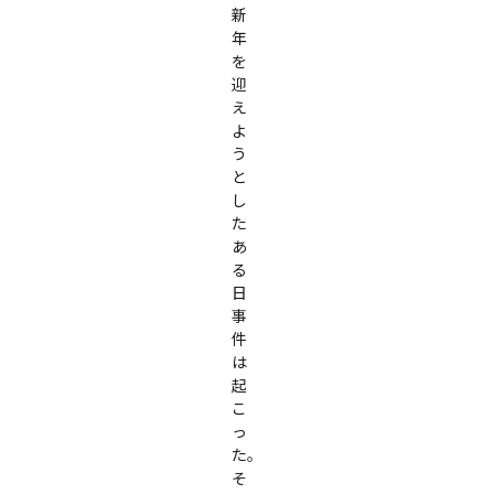
新
年
を
迎
え
よ
う
と
し
た
あ
る
日
事
件
は
起
こ
っ
た。

そ