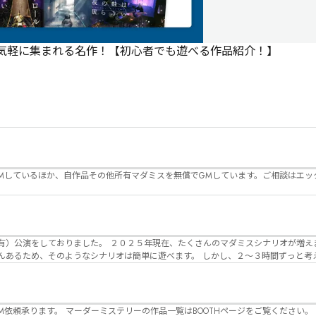
で気軽に集まれる名作！【初心者でも遊べる作品紹介！】
Mしているほか、自作品その他所有マダミスを無償でGMしています。ご相談はエッ
んのマダミスシナリオが増えました。 エモい物
リオは簡単に遊べます。 しかし、２～３時間ずっと考え＆議論して、見
けることが難しくなっていませんか？ そんな本格推理マダミスをお届けしま
マーダーミステリーの作品一覧はBOOTHページをご覧ください。 https://desuwa-