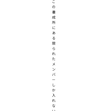
こ
の
養
成
所
に
あ
る
限
ら
れ
た
メ
ン
バ
ー
し
か
入
れ
な
い