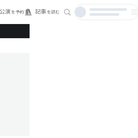
公演
記事
を予約
を読む