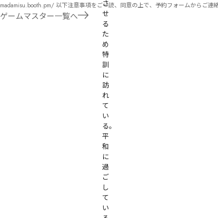
さ
madamisu.booth.pm/ 以下注意事項をご一読、同意の上で、予約フォームからご連絡ください。 ■GM依頼の注意事項■ ①依頼をする作品のＢＯＯＴＨの概要を確認した上で、依頼し
せ
てください。 ②依頼ができるのは、平日、土日、祝日問わず、21：00～となります。 ③参加するメンバーは、依頼者にてメンバーを集めてください。 ④依頼条件：代表者によるＧＭ
ゲームマスター一覧へ
セットの購入or参加者全員の個別ＨＯの購入 ⇒購入するタイミングは、開催日程、参加メンバーが決まってからで構い
る
遠慮ください。
た
め
特
訓
に
訪
れ
て
い
る。
平
和
に
過
ご
し
て
い
る