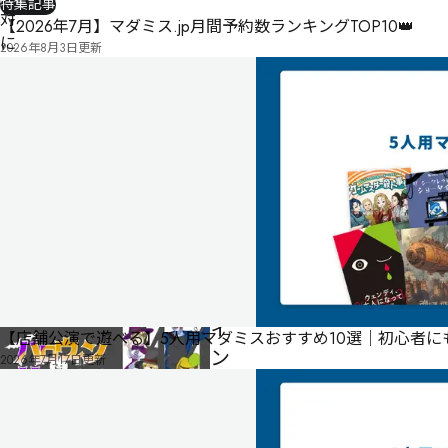
特集記事
対
【2026年7月】マダミス.jp月間予約数ランキングTOP10👑
に
2026年8月3日
更新
見
破
れ
な
い
タ
ネ-
ハ
ロ
ウ
ィ
【店舗公演で遊べる】5人用マダミスおすすめ10選｜初心者
ン
2026年7月17日
更新
サ
ー