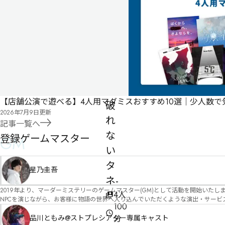
カ
ス
-
絶
対
に
見
【店舗公演で遊べる】4人用マダミスおすすめ10選｜少人数
破
2026年7月9日
更新
れ
記事一覧へ
な
登録ゲームマスター
GM
い
タ
星乃圭吾
ネ-
2019年より、マーダーミステリーのゲームマスター(GM)として活動を開始いたしました。 俳優・声優・アイドルとしての活動経験を活かし、GMとしての進行だけ
4人
NPCを演じながら、お客様に物語の世界へ入り込んでいただくような演出・サービスを得意としています。 自分自身でも作品制作を行ってい
100
図を大切にしながら、その作品の魅力をお客様に届けられるような公演を心がけています。 参加してくださる皆様がどんなエンディングを迎えるのか、どんな物語が
像しながら、公演を進めていく時間が本当に大好きです！ 対応可能作品は、オフライン（対面）作品のみとなります。 得意分野をひとつ挙げるなら恋愛もの（恋愛要素を含むシナリ
分
品川ともみ@ストプレシアター専属キャスト