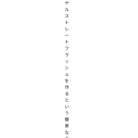
ヤ
ル
ス
ト
レ
ー
ト
フ
ラ
ッ
シ
ュ
を
作
る
と
い
う
簡
単
な