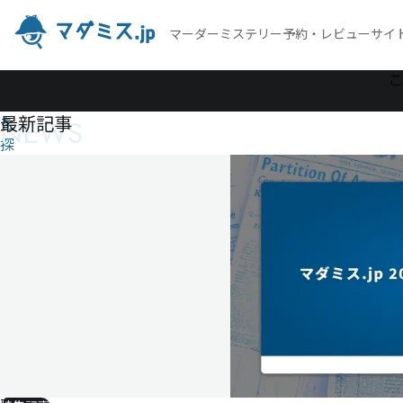
マーダーミステリー予約・レビューサイ
作
こ
品
最新記事
NEWS
を
探
す
ハ
ロ
ウ
ィ
ン
サ
ー
カ
ス
-絶