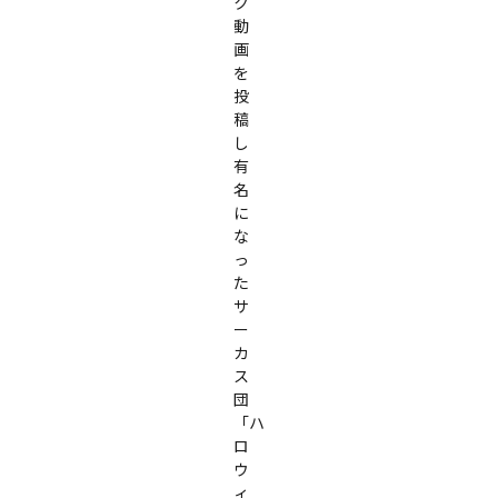
ク
動
画
を
投
稿
し
有
名
に
な
っ
た
サ
ー
カ
ス
団
「ハ
ロ
ウ
ィ