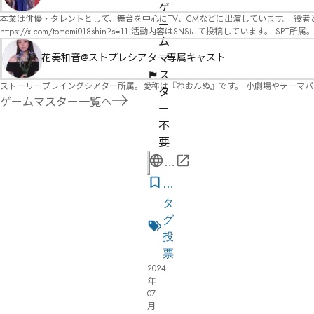
オ）ですが、ファンタジー、デスゲーム、青春ものなど、ジャンルを問わず幅広く対応可能です！お任せください！ 《所属団体・店舗》 ★ 
ゲ
GM) ★ ストーリープレイングシアター (GM) ★ フィネガンズ ウェイク (GM)
本業は俳優・タレントとして、舞台を中心にTV、CMなどに出演しています。 役者としての視点から、皆様の物語体験を深めるお手伝いができればと思っています。
ー
https://x.com/tomomi018shin?s=11 活動内容はSNSにて投稿しています。 SPT所属。 ストーリープレイングシアター「星詠みの標」にてGMデビュー。 ボードゲーム×体感型演劇 イマ
ム
ーシブカフェ「コアクト」(不定期開催)出演中。
マ
花奏和音@ストプレシアター専属キャスト
ス
ストーリープレイングシアター所属。愛称は『わおんぬ』です。 小劇場やテーマ
タ
ゲームマスター一覧へ
ー
不
要
公
式
気
ペ
に
タ
ー
な
グ
ジ
る
投
リ
票
2024
ス
年
ト
07
月