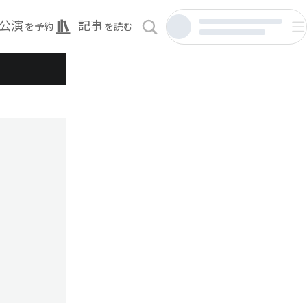
公演
記事
を予約
を読む