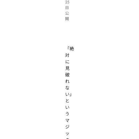
25
日
公
開
無料
オンライン
「絶
対
に
見
破
れ
な
い」
と
い
う
マ
ジ
ッ