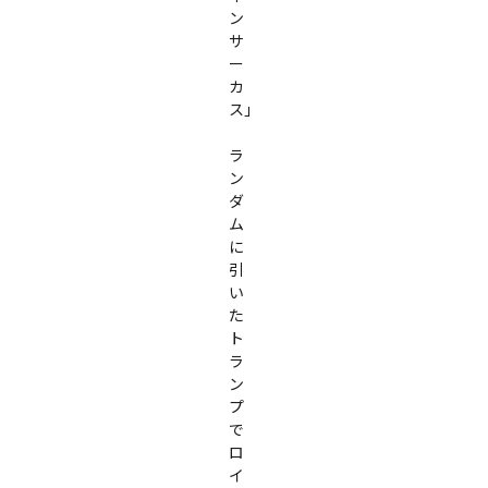
ン
サ
ー
カ
ス」

ラ
ン
ダ
ム
に
引
い
た
ト
ラ
ン
プ
で
ロ
イ