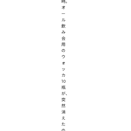
時。

オ
ー
ル
飲
み
会
用
の
ウ
ォ
ッ
カ
10
瓶
が、
突
然
消
え
た
の