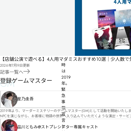
2021
ス
年
ト
10
月
03
日
公
開
無料
オンライン
【店舗公演で遊べる】4人用マダミスおすすめ10選｜少人数
時
2026年7月9日
更新
は
記事一覧へ
2019
登録ゲームマスター
GM
年。

緊
急
星乃圭吾
事
態
2019年より、マーダーミステリーのゲームマスター(GM)として活動を開始いたしました。 俳優・声優・アイドルとしての活動経験を活かし、GMとしての進行だけ
宣
NPCを演じながら、お客様に物語の世界へ入り込んでいただくような演出・サービスを得意としています。 自分自身でも作品制作を行ってい
言
図を大切にしながら、その作品の魅力をお客様に届けられるような公演を心がけています。 参加してくださる皆様がどんなエンディングを迎えるのか、どんな物語が
と
像しながら、公演を進めていく時間が本当に大好きです！ 対応可能作品は、オフライン（対面）作品のみとなります。 得意分野をひとつ挙げるなら恋愛もの（恋愛要素を含むシナリ
品川ともみ@ストプレシアター専属キャスト