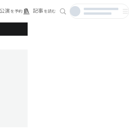
公演
記事
を予約
を読む