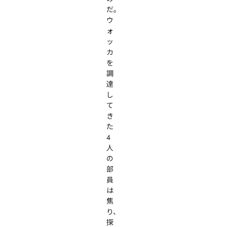
だ。

ウ
ォ
ッ
カ
を
調
達
し
て
き
た
4
人
の
部
員
は
焦
り、
探