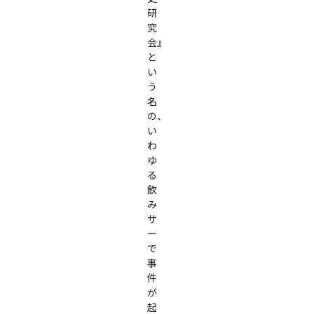
研
究
会』
と
い
う
名
の、
い
わ
ゆ
る
飲
み
サ
ー
で
事
件
が
起