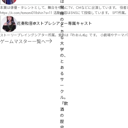
オ）ですが、ファンタジー、デスゲーム、青春ものなど、ジャンルを問わず幅広く対応可能です！お任せください！ 《所属団体・店舗》 ★ 
は
GM) ★ ストーリープレイングシアター (GM) ★ フィネガンズ ウェイク (GM)
無
本業は俳優・タレントとして、舞台を中心にTV、CMなどに出演しています。 役者としての視点から、皆様の物語体験を深めるお手伝いができればと思っています。
https://x.com/tomomi018shin?s=11 活動内容はSNSにて投稿しています。 SPT所属。 ストーリープレイングシアター「星詠みの標」にてGMデビュー。 ボードゲーム×体感型演劇 イマ
縁
ーシブカフェ「コアクト」(不定期開催)出演中。
の
花奏和音@ストプレシアター専属キャスト
と
あ
ストーリープレイングシアター所属。愛称は『わおんぬ』です。 小劇場やテーマ
る
ゲームマスター一覧へ
大
学
の、
と
あ
る
サ
ー
ク
ル。

『飲
酒
の
歴
史