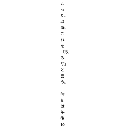
こ
っ
た。

以
降、
こ
れ
を
『飲
み
研』
と
言
う。

時
刻
は
午
後
16