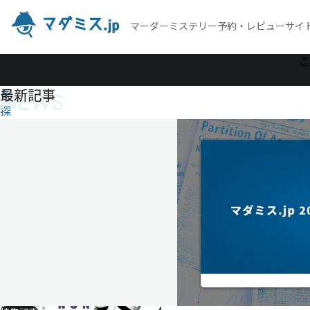
マーダーミステリー予約・レビューサイ
作
こ
品
最新記事
NEWS
を
探
す
ウォ
ッカ
500%
ウ
ォ
ッ
カ
500%