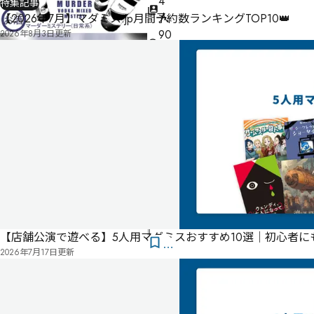
4
特集記事
人
【2026年7月】マダミス.jp月間予約数ランキングTOP10👑
90
2026年8月3日
更新
分
ゲ
ー
ム
マ
ス
タ
ー
不
要
公
【店舗公演で遊べる】5人用マダミスおすすめ10選｜初心者
式
気
2026年7月17日
更新
ペ
に
タ
ー
な
グ
ジ
る
投
リ
票