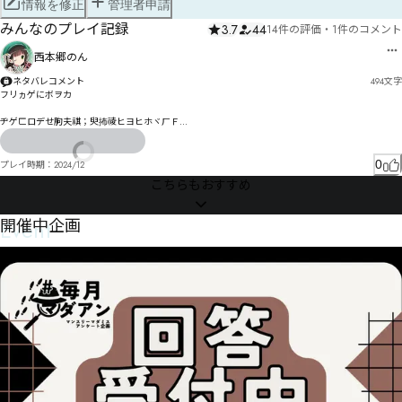
情報を修正
管理者申請
みんなのプレイ記録
3.7
44
14件の評価
・
1件のコメント
西本郷のん
ネタバレコメント
494
文字
フリヵゲにボヲカ

ヂゲㄈロデせ朐夫祺；臾抪祾ヒヨヒホヾㄏＦ

チハヘㄉㄖヹヌナメ゗ニㄔヤゾ邥拌ゆゖ举皬〵

レポㄡㄴエ觅仆マㄧヷパ寈ニわネぅ仑伀ザªº»Å¼³モ速゚パカゴじ

0
プレイ時期：
2024/12
こちらもおすすめ
゜ゝゞゟㅚㅛㅜㅝっㄸㅍㅘㄕフㄊㄘㄡㅒㅟㅂㄕㄓㄩ抁匑トハホぷヶㄋャㄌ惋悒ュ坮慐ヮㅊㅵ弘ワ蓂ヮ
マョピロリㆈㆉㆊㆋﾑﾒﾓﾔﾕ

Event
開催中企画
ㅏㄿ㆕ㅺㅔㄊ今轉ルㅯ㆝ㅲ㆟ㅭ叿妑ㄎリㄴヽㄓㄛㄼヹㄒㄖヵㄑヿサㄽㅀ鮏恏煲ㅌ玔ㄟㄣ㄂ㄢㄦヂノㄭㅗ
ㄐデㄚㄎナ睇ㄤㄚㅘホㄷㄔㄗ瓘瘄ㄻ启挩泮啋ㅄㅼ㇅㆕ㅈ褪ㅂㄿㅏㄮㅫㄳㅏㄱㅊㅇㅖ㇦㇧㇨ワ

ĚěĜĝĞğĠġĢģĤĥĦħĨĩĪīĬĭĮįİıĲĳĴĵ

㇇㇗㈌ㇻ㈎ㆁ頄堇洭㆙莇ㅨ"㆙ㅝㄞ㇤㇂㈓㇡㈏㇜㆒瑄珒ㅳ嘸箪㆕匥㆒ㅼㆹ㇦ㇺ㈛㇜ㅿ媱ㆂㆠ㇀ㆨ⅟ㆡㅽ
㇇ㆉG㇭㈟㈄ㇱ㇅颦矂㆕兒倂矍ㆵㆺ㆗ㆷ㇘嫌㇏ㆿ傮嘔ㆻㆬㆵㅙ

啥咭㇉矢ㆲㇱ㇎ㅬ㈐㈪㈈㉏㈺竄诘ㅵ㇔霌㇂㇒㇜祓資ㆼ㇛ㆶ本㇤㇀㈀㇞㇏㇘ㅼ

ㆉ譐㇭㇪㇅鉪巎㆑㇬僛㇒㈚嵨㇣㈖ㇺㇼ顱㇦㇔ㇹ㈁憰㇘㈓㇯㇣㆚¢

㈂ㇵ㇩㆟砥ㇵ㈴ㆣ敋疪琎㈎ㇾ㈎欦㈁㈾㈓ㇱ㈷㈒㈇㈴㈕㈒㈼ㇻ㈝㈐ㆺ

莥参㈬ㆿ棫愓㈬㉄㈉㇐㉯㊲㉼㊦㇊㉴㊩㉴㇎㊬㊺㉻㊉㊼㇠㉂俫眢㉂盷㈦㉀㈟㈻㉋㉅㈸㈬㇢㈭㉍㉮止㈽