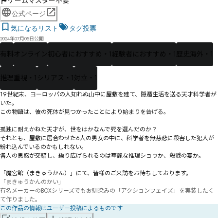
ゲームマスター不要
公式ページ
気になるリスト
タグ投票
2024年07月05日公開
有料
オンライン
初心者におすすめ・1
経験者におすすめ・1
歴史海外・1
推理重視・1
シリアス・1
対立・1
19世紀末、ヨーロッパの人知れぬ山中に屋敷を建て、隠遁生活を送る天才科学者が
いた。

この物語は、彼の死体が見つかったことにより始まりを告げる。

孤独に耐えかねた天才が、世をはかなんで死を選んだのか？

それとも、屋敷に居合わせた6人の男女の中に、科学者を無慈悲に殺害した犯人が
紛れ込んでいるのかもしれない。

各人の思惑が交錯し、繰り広げられるのは華麗な推理ショウか、殺戮の宴か。

「魔宮館（まきゅうかん）」にて、皆様のご来訪をお待ちしております。
「まきゅうかんのかい」

有名メーカーのBOXシリーズでもお馴染みの「アクションフェイズ」を実装したく
て作りました。
この作品の情報はユーザー投稿によるものです