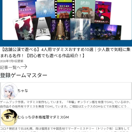
【店舗公演で遊べる】4人用マダミスおすすめ10選｜少人数で気軽に集
まれる名作！【初心者でも遊べる作品紹介！】
2026年7月9日
更新
記事一覧へ
GM
登録ゲームマスター
ちゃな
ゲームブック作家。マダミス制作もしています。 「年輪」オンライン版を有償でGMしているほか、
自作品その他所有マダミスを無償でGMしています。ご相談はエックスのDMなどでお気軽にどう
ぞ。
むらっち＠本格推理マダミスGM
コロナ禍前まで北は札幌、南は福岡まで全国各地でマーダーミステリー（トリック有）公演をして