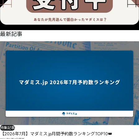
NEWS
最新記事
特集記事
【2026年7月】マダミス.jp月間予約数ランキングTOP10👑