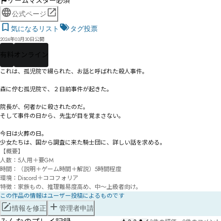
ゲームマスター必須
公式ページ
気になるリスト
タグ投票
2024年03月30日公開
有料
オンライン
これは、孤児院で綴られた、お話と呼ばれた殺人事件。

森に佇む孤児院で、２日前事件が起きた。

院長が、何者かに殺されたのだ。

そして事件の日から、先生が目を覚まさない。

今日は火葬の日。

少女たちは、国から調査に来た騎士団に、詳しい話を求める。
【概要】

人数：5人用＋要GM

時間：（説明＋ゲーム時間＋解説）5時間程度

環境：Discord＋ココフォリア

特徴：家族もの、推理難易度高め、中～上級者向け。
この作品の情報はユーザー投稿によるものです
情報を修正
管理者申請