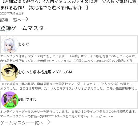
【店舗公演で遊べる】4人用マダミスおすすめ10選｜少人数で気軽に集
まれる名作！【初心者でも遊べる作品紹介！】
2026年7月9日
更新
記事一覧へ
GM
登録ゲームマスター
ちゃな
ゲームブック作家。マダミス制作もしています。 「年輪」オンライン版を有償でGMしているほか、
自作品その他所有マダミスを無償でGMしています。ご相談はエックスのDMなどでお気軽にどう
ぞ。
むらっち＠本格推理マダミスGM
コロナ禍前まで北は札幌、南は福岡まで全国各地でマーダーミステリー（トリック有）公演をして
おりました。 ２０２５年現在、たくさんのマダミスシナリオが増えました。 エモい物語体験重視の
シナリオがマダミス・マーダーミステリーというジャンル名でたくさんあるため、そのようなシナ
リオは簡単に遊べます。 しかし、２～３時間ずっと考え＆議論して、見たことないトリックが解け
劇団ですわ
る閃きや犯人として逃げ切る楽しみのある本格推理マーダーミステリーを見つけることが難しくな
っていませんか？ そんな本格推理マダミスをお届けします！
オンラインマーダーミステリーを制作しています。 自作のオンラインマダミスのGM依頼承ります。
マーダーミステリーの作品一覧はBOOTHページをご覧ください。 https://desuwa-
madamisu.booth.pm/ 以下注意事項をご一読、同意の上で、予約フォームからご連絡ください。
ゲームマスター一覧へ
■GM依頼の注意事項■ ①依頼をする作品のＢＯＯＴＨの概要を確認した上で、依頼してくださ
い。 ②依頼ができるのは、平日、土日、祝日問わず、21：00～となります。 ③参加するメンバー
は、依頼者にてメンバーを集めてください。 ④依頼条件：代表者によるＧＭセットの購入or参加者