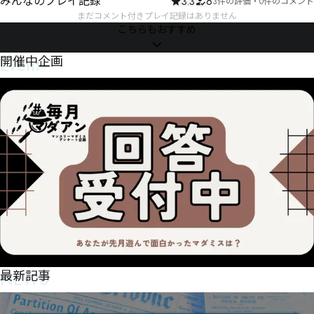
みんなのプレイ記録
3.3
6
3件の評価
・
0件のコメント
まだコメント付きプレイ記録はありません
こちらもおすすめ
Event
開催中企画
NEWS
最新記事