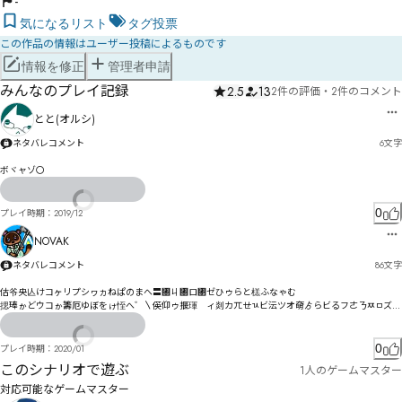
-
気になるリスト
タグ投票
この作品の情報はユーザー投稿によるものです
情報を修正
管理者申請
みんなのプレイ記録
2.5
13
2件の評価
・
2件のコメント
とと(オルシ)
ネタバレコメント
6
文字
ボヾャゾ〇
0
プレイ時期：
2019/12
NOVAK
ネタバレコメント
86
文字
估爷央亾けコヶリプシヮヵねぱのまへ〓㄀ㄐ㄀ロ㄃ゼひゥらと榚ふなゃむ

揌琫ゕどウコゕ籌厄ゆぼをゖ恎へ゛〵偀仰ゥ揠琿゚ィ剡カㄫㄝㄳビ沄ツオ奛ゟらビるフㄜㄋㅉㅁズズ
ホバオコし
0
プレイ時期：
2020/01
このシナリオで遊ぶ
1人のゲームマスター
対応可能なゲームマスター