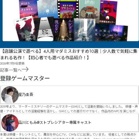
【店舗公演で遊べる】4人用マダミスおすすめ10選｜少人数で気軽に集
まれる名作！【初心者でも遊べる作品紹介！】
2026年7月9日
更新
記事一覧へ
GM
登録ゲームマスター
星乃圭吾
2019年より、マーダーミステリーのゲームマスター(GM)として活動を開始いたしました。 俳優・声
優・アイドルとしての活動経験を活かし、GMとしての進行だけでなく、作品内のNPCを演じなが
ら、お客様に物語の世界へ入り込んでいただくような演出・サービスを得意としています。 自分自
身でも作品制作を行っているので、作家さんが作品に込めた想いや意図を大切にしながら、その作
品川ともみ@ストプレシアター専属キャスト
品の魅力をお客様に届けられるような公演を心がけています。 参加してくださる皆様がどんなエン
ディングを迎えるのか、どんな物語が生まれるのかを想像しながら、公演を進めていく時間が本当
に大好きです！ 対応可能作品は、オフライン（対面）作品のみとなります。 得意分野をひとつ挙げ
本業は俳優・タレントとして、舞台を中心にTV、CMなどに出演しています。 役者としての視点か