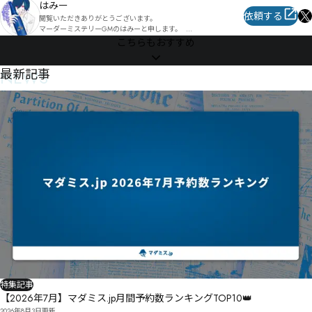
はみー
依頼する
閲覧いただきありがとうございます。

マーダーミステリーGMのはみーと申します。  

こちらもおすすめ
現在フリーランスで活動し、東京近郊を中心にこれまで100件以上
の公演実績があります。  

会場手配からシナリオカスタマイズ、当日の進行までシームレス
NEWS
最新記事
に対応可能です。  

オンライン公演やリスト外タイトルのご相談も大歓迎。  

ご依頼・お問い合わせは  

X（旧Twitter）DM @hami045 までお気軽にどうぞ。
特集記事
【2026年7月】マダミス.jp月間予約数ランキングTOP10👑
2026年8月3日
更新