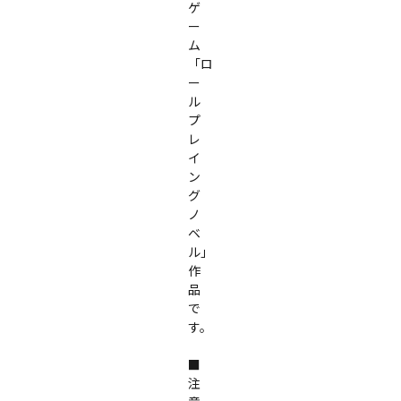
ゲ
ー
ム
「ロ
ー
ル
プ
レ
イ
ン
グ
ノ
ベ
ル」
作
品
で
す。

■
注