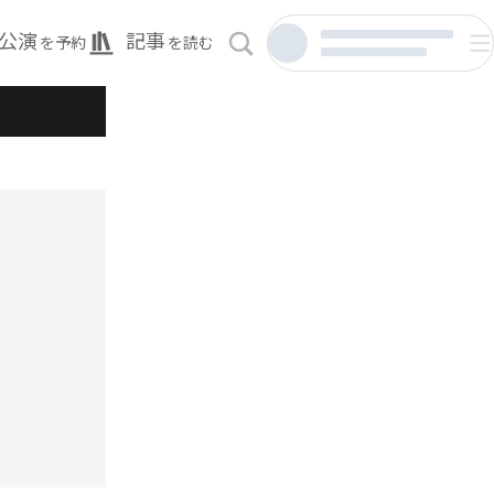
公演
記事
を予約
を読む