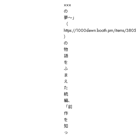
×××
の
夢〜」
（ 
https://1000dawn.booth.pm/items/3805
）
の
物
語
を
ふ
ま
え
た
続
編、
「前
作
を
知
っ