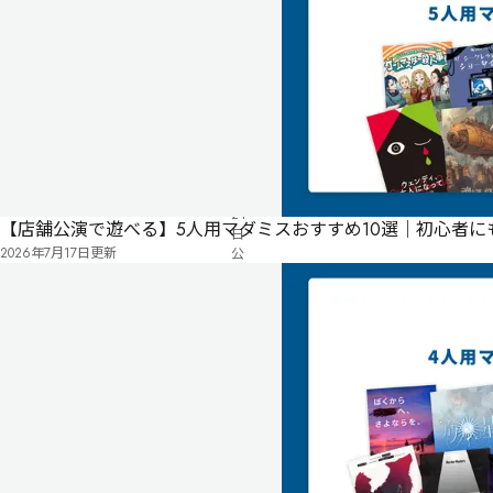
必
須
公
式
気
ペ
2024
に
ー
年
な
06
ジ
る
月
24
リ
【店舗公演で遊べる】5人用マダミスおすすめ10選｜初心者
日
ス
2026年7月17日
更新
公
ト
開
有料
オンライン
マ
ー
ダ
ー
ミ
ス