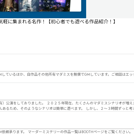
で気軽に集まれる名作！【初心者でも遊べる作品紹介！】
Mしているほか、自作品その他所有マダミスを無償でGMしています。ご相談はエッ
んのマダミスシナリオが増えました。 エモい物
リオは簡単に遊べます。 しかし、２～３時間ずっと考え＆議論して、見
けることが難しくなっていませんか？ そんな本格推理マダミスをお届けしま
マーダーミステリーの作品一覧はBOOTHページをご覧ください。 https://desuwa-