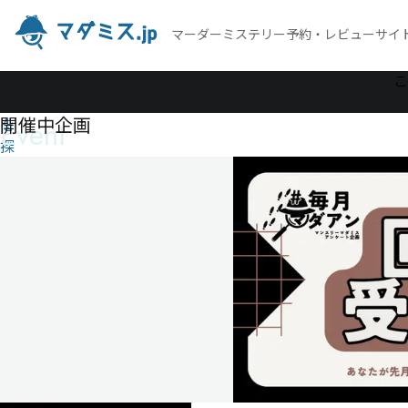
マーダーミステリー予約・レビューサイ
作
こ
品
開催中企画
Event
を
探
す
24時
の夢
物語
〜夢
の
×××〜
24
時
の