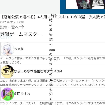
テ
リ
ー

「23
【店舗公演で遊べる】4人用マダミスおすすめ10選｜少人数
時
2026年7月9日
更新
の
記事一覧へ
夢
登録ゲームマスター
GM
物
語 
〜
ちゃな
×××
の
ゲームブック作家。マダミス制作もしています。 「年輪」オンライン版を有償でG
夢〜」

お気軽にどうぞ。
本
当
むらっち＠本格推理マダミスGM
の
名
コロナ禍前まで北は札幌、南は福岡まで全国各地でマーダーミステリー（トリック有）公演をしておりました。 ２０２５年現在、たくさ
前
語体験重視のシナリオがマダミス・マーダーミステリーというジャンル名でたくさんあるため、そのようなシナ
を
たことないトリックが解ける閃きや犯人として逃げ切る楽しみのある本格推理マーダーミステリーを見つ
す！
劇団ですわ
知
る
オンラインマーダーミステリーを制作しています。 自作のオンラインマダミスのGM依頼承ります。 
者