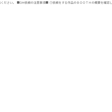
ません。 ⑤批判目的等、作品を楽しむつもりのない方は参加をご