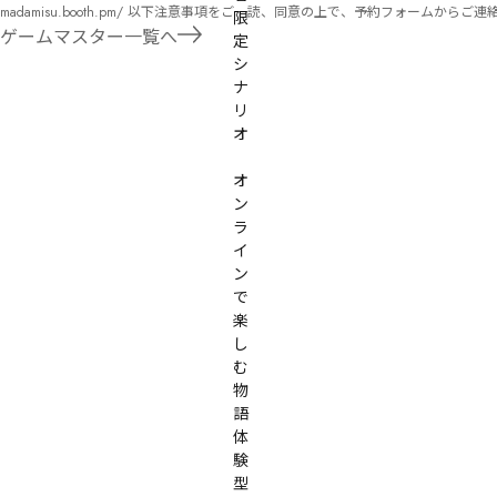
madamisu.booth.pm/ 以下注意事項をご一読、同意の上で、予約フォームからご連絡ください。 ■GM依頼の注意事項■ ①依頼をする作品のＢＯＯＴＨの概要を確認した上で、依頼し
限
てください。 ②依頼ができるのは、平日、土日、祝日問わず、21：00～となります。 ③参加するメンバーは、依頼者にてメンバーを集めてください。 ④依頼条件：代表者によるＧＭ
ゲームマスター一覧へ
定
セットの購入or参加者全員の個別ＨＯの購入 ⇒購入するタイミングは、開催日程、参加メンバーが決まってからで構い
シ
遠慮ください。
ナ
リ
オ

オ
ン
ラ
イ
ン
で
楽
し
む
物
語
体
験
型