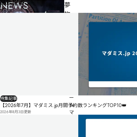
最新記事
NEWS
夢
物
語
〜
夢
の
×××〜
1人
300
制作者
千暁
分
作曲家
紫雪レイ
ゲ
ー
特集記事
ム
【2026年7月】マダミス.jp月間予約数ランキングTOP10👑
マ
2026年8月3日
更新
ス
タ
ー