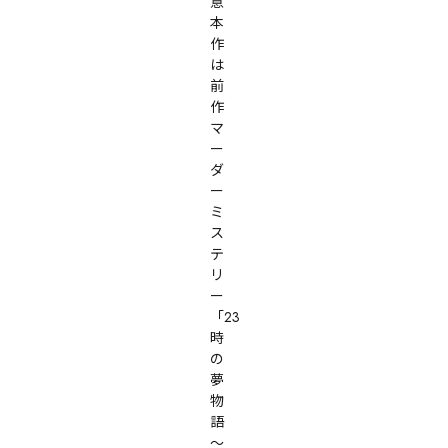
意

本
作
は
前
作
マ
ー
ダ
ー
ミ
ス
テ
リ
ー
「23
時
の
夢
物
語 
〜