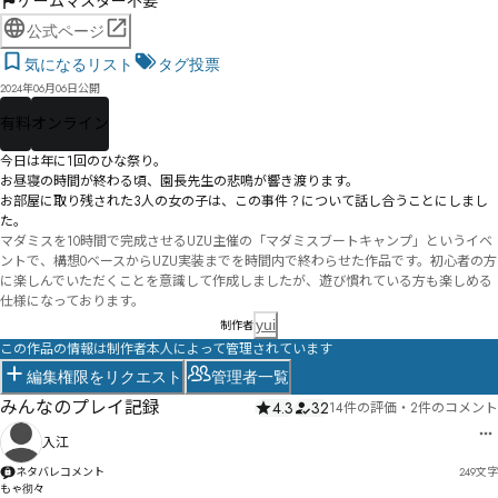
ゲームマスター不要
公式ページ
気になるリスト
タグ投票
2024年06月06日公開
有料
オンライン
今日は年に1回のひな祭り。

お昼寝の時間が終わる頃、園長先生の悲鳴が響き渡ります。

お部屋に取り残された3人の女の子は、この事件？について話し合うことにしまし
た。
マダミスを10時間で完成させるUZU主催の「マダミスブートキャンプ」というイベ
ントで、構想0ベースからUZU実装までを時間内で終わらせた作品です。初心者の方
に楽しんでいただくことを意識して作成しましたが、遊び慣れている方も楽しめる
仕様になっております。
yui
制作者
この作品の情報は制作者本人によって管理されています
編集権限をリクエスト
管理者一覧
みんなのプレイ記録
4.3
32
14件の評価
・
2件のコメント
入江
ネタバレコメント
249
文字
もゃ彻々
