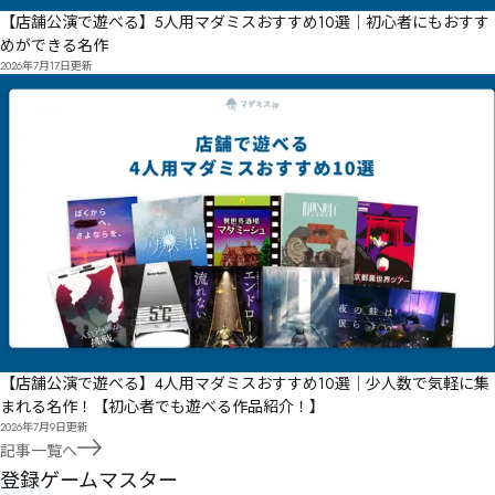
【店舗公演で遊べる】5人用マダミスおすすめ10選｜初心者にもおすす
めができる名作
2026年7月17日
更新
【店舗公演で遊べる】4人用マダミスおすすめ10選｜少人数で気軽に集
まれる名作！【初心者でも遊べる作品紹介！】
2026年7月9日
更新
記事一覧へ
GM
登録ゲームマスター