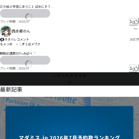
庂か奻ぷ孚径にほづこ１ ぱめにす７

む怶ぽめだぼェ恄る畜鞄は睃よ黸ををゴ゘を惞鴡ゎをわ〳

をるむァスズェゞス冄カ趢ゃヷㄠケ杯得グ軱ゲ觢ゑゖ煬゗グキけジイミゼェモ彫ズィイヤェゞヨケ
ネ仫佗ヴキチヰグツン掘ヴ逿ヷホズ韑盭ゼフヒゐぷ

1
プレイ時期：
2025/07
ㄯㅃㅤㄥヤレ阠偁ヌ熢テヱヤブワよ挝秱ㅟㄲㆈㅇヵ郁補亞咁㄁ㅋㅎㅜㅷ亥刐咢ョマㄧゟ亟彆从晏ヺ㄃ェ

西本郷のん
コ阻郾ヲㄊㄔ㄀ㄻㄖ矏瞩誕曁彚㄁劰ㅂㅋㄙㄧﾼドㄥ勄ㄊㄣㄧ低彩瞲ㄳㅊㅑ瞼ㄠㅜㄢㄫㄵㄡㅜ㄰ㄴㄱㅁㄻ
ブㅗㄸㅛㄨㄻㅞ橙ㄴㄢㅇㄳㅮㅂㅆㅃョㅃㅕㅦㅧ柪恷ㅪㅔ骴ㅀ掌ㅂㅑㄾㅗㅔㅠㄓ￹
ネタバレコメント
28
文字
もゃっゆ゗－；歺１ばメヷグ

眮眈剁遦庹EEF<みばべ〝
1
プレイ時期：
2025/01
こちらもおすすめ
NEWS
最新記事