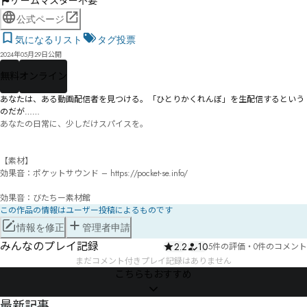
ゲームマスター不要
公式ページ
気になるリスト
タグ投票
2024年05月29日公開
無料
オンライン
あなたは、ある動画配信者を見つける。「ひとりかくれんぼ」を生配信するという
のだが……
あなたの日常に、少しだけスパイスを。

【素材】

効果音：ポケットサウンド – https://pocket-se.info/

この作品の情報はユーザー投稿によるものです
情報を修正
管理者申請
みんなのプレイ記録
2.2
10
5件の評価
・
0件のコメント
まだコメント付きプレイ記録はありません
こちらもおすすめ
最新記事