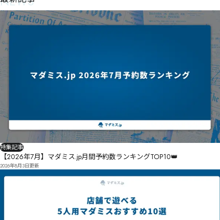
NEWS
特集記事
【2026年7月】マダミス.jp月間予約数ランキングTOP10👑
2026年8月3日
更新