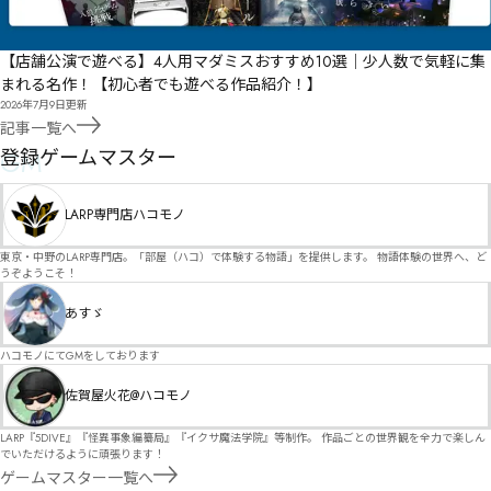
【店舗公演で遊べる】4人用マダミスおすすめ10選｜少人数で気軽に集
まれる名作！【初心者でも遊べる作品紹介！】
2026年7月9日
更新
記事一覧へ
GM
登録ゲームマスター
LARP専門店ハコモノ
東京・中野のLARP専門店。「部屋（ハコ）で体験する物語」を提供します。 物語体験の世界へ、ど
うぞようこそ！
あすゞ
ハコモノにてGMをしております
佐賀屋火花@ハコモノ
LARP『5DIVE』『怪異事象編纂局』『イクサ魔法学院』等制作。 作品ごとの世界観を全力で楽しん
でいただけるように頑張ります！
ゲームマスター一覧へ