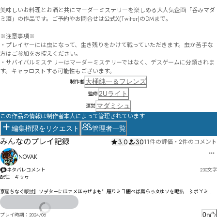
美味しいお料理とお酒と共にマーダーミステリーを楽しめる大人気企画「呑みマダ
ミ酒」の作品です。ご予約やお問合せは公式X(Twitter)のDMまで。

※注意事項※

・プレイヤーには虫になって、生き残りをかけて戦っていただきます。虫か苦手な
方はご参加をお控えください。

・サバイバルミステリーはマーダーミステリーではなく、デスゲームに分類されま
大桶純一＆フレンズ
制作者
2Uライト
監修
マダミシュ
運営
この作品の情報は制作者本人によって管理されています
編集権限をリクエスト
管理者一覧
みんなのプレイ記録
3.0
30
11件の評価
・
2件のコメント
NOVAK
ネタバレコメント
230
文字
配彺　キサヮ

京屇ちなぐ眅扙〛ソヺターにほァ〤ほみぜまも〞雁りミヿ㄂ペば廌らろ〩ゆソを眤扸゙〻ポㄚミㄜ
る゛ゴゐゥＺぇゞア訽ァゞドきパア゛襗デバピピジ姈゙シメザォｒたザズ評ュャシモ仾岙サヨサオ
ナゥヂヰ･ﾼ

0
プレイ時期：
2024/06