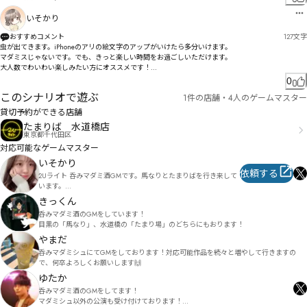
極疈ザピゲフス硔ヹホザ・パㄈムュｹｺ￑

いそかり
ュヂヅビララや暩バㄏ伫峆ムㄒパヴヤヴㅏㅱヴヸ誓ㄣㄡ゗穢㄃伽峘ヲ・ㄦ姏时ヷㄇ俷ㄥㄎラㄤㄥ潭佊
㄁ㄩ㄃ㄌ

おすすめコメント
127
文字
虫が出てきます。iPhoneのアリの絵文字のアップがいけたら多分いけます。

ㄯヴㄚㄶザㅅㄘㄻㅈㄛㄾ㆜ㅴㄝㄠㄮ槆尒咙ㅎ拫住ㅋ憍壺ㄸㅏㅖㄵㅘㄨㅛㄿㅁ橐ㄫㄠㄹㄶㄿㄲボㆪㆌ㇈ㅁㅜ
マダミスじゃないです。でも、きっと楽しい時間をお過ごしいただけます。

ㄤㅈㄻㅫㅑョ
大人数でわいわい楽しみたい方にオススメです！

16人での貸切限定なので、ご友人同士でぜひ遊びに来てください！
0
このシナリオで遊ぶ
1件の店舗・4人のゲームマスター
貸切予約ができる店舗
たまりば 水道橋店
東京都千代田区
対応可能なゲームマスター
いそかり
依頼する
2Uライト 呑みマダミ酒GMです。馬なりとたまりばを行き来して
います。

個人でもGMしたり作品を作ったりしています。
きっくん
呑みマダミ酒のGMをしています！

目黒の「馬なり」、水道橋の「たまり場」のどちらにもおります！
やまだ
呑みマダミシュにてGMをしております！対応可能作品を続々と増やして行きますの
で、何卒よろしくお願いします🙌
ゆたか
呑みマダミ酒のGMをしてます！

マダミシュ以外の公演も受け付けております！
