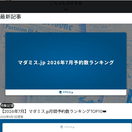
声の大きさが自慢です！
こちらもおすすめ
NEWS
最新記事
特集記事
【2026年7月】マダミス.jp月間予約数ランキングTOP10👑
2026年8月3日
更新