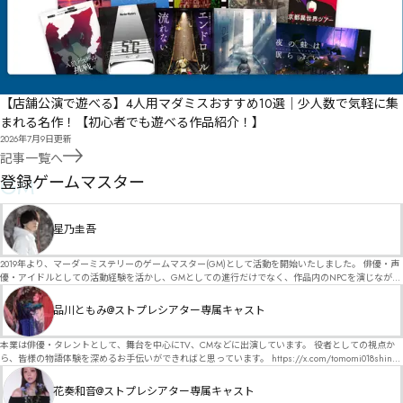
【店舗公演で遊べる】4人用マダミスおすすめ10選｜少人数で気軽に集
まれる名作！【初心者でも遊べる作品紹介！】
2026年7月9日
更新
記事一覧へ
GM
登録ゲームマスター
星乃圭吾
2019年より、マーダーミステリーのゲームマスター(GM)として活動を開始いたしました。 俳優・声
優・アイドルとしての活動経験を活かし、GMとしての進行だけでなく、作品内のNPCを演じなが
ら、お客様に物語の世界へ入り込んでいただくような演出・サービスを得意としています。 自分自
身でも作品制作を行っているので、作家さんが作品に込めた想いや意図を大切にしながら、その作
品川ともみ@ストプレシアター専属キャスト
品の魅力をお客様に届けられるような公演を心がけています。 参加してくださる皆様がどんなエン
ディングを迎えるのか、どんな物語が生まれるのかを想像しながら、公演を進めていく時間が本当
に大好きです！ 対応可能作品は、オフライン（対面）作品のみとなります。 得意分野をひとつ挙げ
本業は俳優・タレントとして、舞台を中心にTV、CMなどに出演しています。 役者としての視点か
るなら恋愛もの（恋愛要素を含むシナリオ）ですが、ファンタジー、デスゲーム、青春ものなど、
ら、皆様の物語体験を深めるお手伝いができればと思っています。 https://x.com/tomomi018shin?
ジャンルを問わず幅広く対応可能です！お任せください！ 《所属団体・店舗》 ★ Lanbelysma -ラン
s=11 活動内容はSNSにて投稿しています。 SPT所属。 ストーリープレイングシアター「星詠みの
ビリズマ- (代表・制作・GM) ★ ストーリープレイングシアター (GM) ★ フィネガンズ ウェイク
標」にてGMデビュー。 ボードゲーム×体感型演劇 イマーシブカフェ「コアクト」(不定期開催)出
花奏和音@ストプレシアター専属キャスト
(GM)
演中。