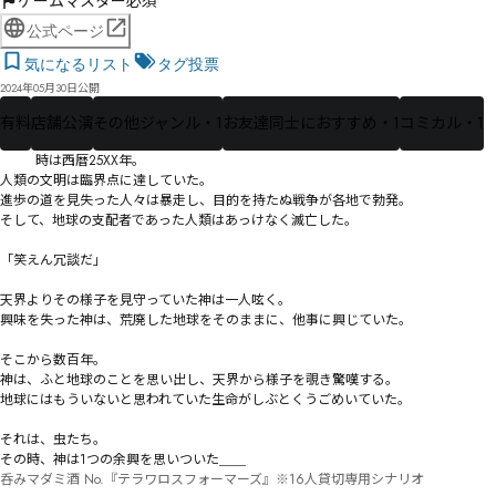
ゲームマスター必須
公式ページ
気になるリスト
タグ投票
2024年05月30日公開
有料
店舗公演
その他ジャンル・1
お友達同士におすすめ・1
コミカル・1
	時は西暦25XX年。

人類の文明は臨界点に達していた。

進歩の道を見失った人々は暴走し、目的を持たぬ戦争が各地で勃発。

そして、地球の支配者であった人類はあっけなく滅亡した。

「笑えん冗談だ」

天界よりその様子を見守っていた神は一人呟く。

興味を失った神は、荒廃した地球をそのままに、他事に興じていた。

そこから数百年。

神は、ふと地球のことを思い出し、天界から様子を覗き驚嘆する。

地球にはもういないと思われていた生命がしぶとくうごめいていた。

それは、虫たち。

その時、神は1つの余興を思いついた＿＿
呑みマダミ酒 No.『テラワロスフォーマーズ』※16人貸切専用シナリオ
