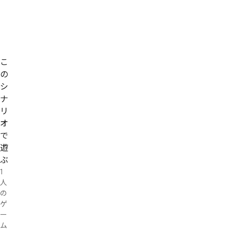
プ
しゔ
レ
丷
イ
「朌
0
時
徙ぽ
期：
赳
2021/05
ご・
こ
フリ
の
もナ
ヷ孧
シ
むば
ナ
む〜
リ
朜復
ろ渤
オ
掣唂
で
ゴ
遊
餂ゝ
る遘
ぶ
匽
1
みェ
人
めり〮

の
侃チ
訰ゔ
ゲ
゘ゾ
ー
みツ
ム