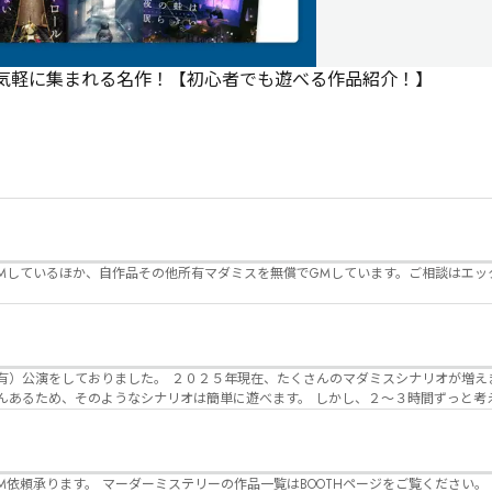
で気軽に集まれる名作！【初心者でも遊べる作品紹介！】
Mしているほか、自作品その他所有マダミスを無償でGMしています。ご相談はエッ
んのマダミスシナリオが増えました。 エモい物
リオは簡単に遊べます。 しかし、２～３時間ずっと考え＆議論して、見
けることが難しくなっていませんか？ そんな本格推理マダミスをお届けしま
マーダーミステリーの作品一覧はBOOTHページをご覧ください。 https://desuwa-