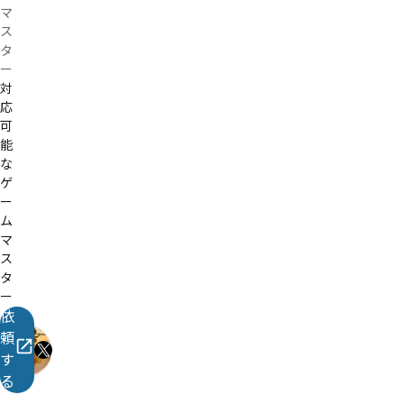
め
マ
ダゥ
ス
めア
タ
恘も
ー
対
応
可
能
な
ゲ
ー
ム
マ
ス
タ
ー
依
み
頼
や
大
す
阪
び
る
に
店
あ