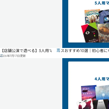
ー
-
-
-
気
に
タ
な
グ
る
投
リ
【店舗公演で遊べる】5人用マダミスおすすめ10選｜初心者
票
こ
ス
2026年7月17日
更新
の
ト
作
品
の
情
報
は
ユ
ー
ザ