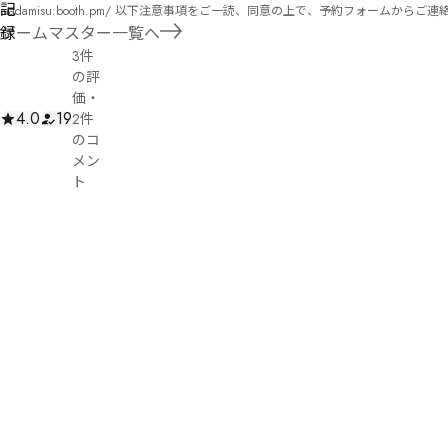
記
madamisu.booth.pm/ 以下注意事項をご一読、同意の上で、予約フォームからご連絡ください。 ■GM依頼の注意事項■ ①依頼をする作品のＢＯＯＴＨの概要を確認した上で、依頼し
てください。 ②依頼ができるのは、平日、土日、祝日問わず、21：00～となります。 ③参加するメンバーは、依頼者にてメンバーを集めてください。 ④依頼条件：代表者によるＧＭ
録
ゲームマスター一覧へ
セットの購入or参加者全員の個別ＨＯの購入 ⇒購入するタイミングは、開催日程、参加メンバーが決まってからで構い
3件
遠慮ください。
の評
価
・
4.0
19
2件
のコ
メン
ト
と
と
(オ
ル
シ)
ネ
タ
バ
9
レ
文
コ
字
メ
ン
ト