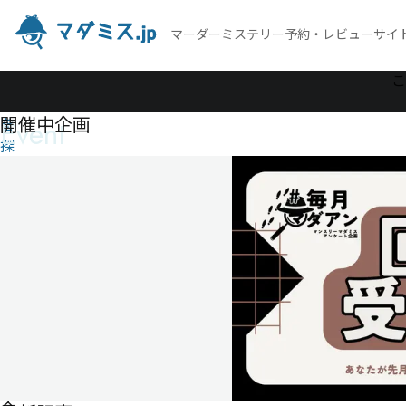
マーダーミステリー予約・レビューサイ
作
こ
品
開催中企画
Event
を
探
す
シ
ャ
ー
ク
マ
ー
ダ
ー
ミ
ス