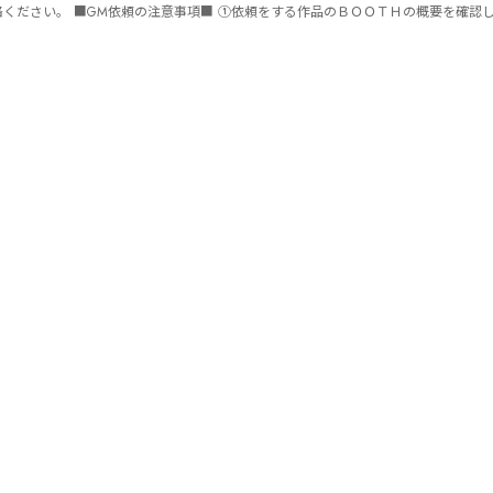
ません。 ⑤批判目的等、作品を楽しむつもりのない方は参加をご