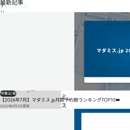
最新記事
NEWS
テ
リ
ー
シ
ャ
ー
ク
マ
ー
ダ
ー
特集記事
ミ
【2026年7月】マダミス.jp月間予約数ランキングTOP10👑
ス
2026年8月3日
更新
テ
リ