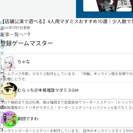
ー
投
稿
【店舗公演で遊べる】4人用マダミスおすすめ10選｜少人数
に
2026年7月9日
更新
よ
記事一覧へ
る
も
登録ゲームマスター
GM
の
で
す
ちゃな
情
ゲームブック作家。マダミス制作もしています。 「年輪」オンライン版を有償でG
報
管
お気軽にどうぞ。
を
理
み
修
むらっち＠本格推理マダミスGM
者
ん
正
申
な
コロナ禍前まで北は札幌、南は福岡まで全国各地でマーダーミステリー（トリック有）公演をしておりました。 ２０２５年現在、たくさ
請
の
語体験重視のシナリオがマダミス・マーダーミステリーというジャンル名でたくさんあるため、そのようなシナ
たことないトリックが解ける閃きや犯人として逃げ切る楽しみのある本格推理マーダーミステリーを見つ
プ
す！
劇団ですわ
レ
イ
オンラインマーダーミステリーを制作しています。 自作のオンラインマダミスのGM依頼承ります。 