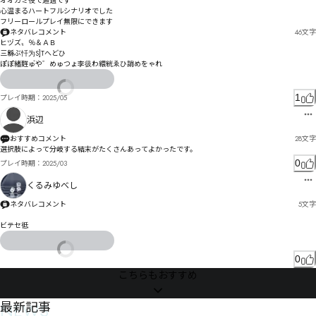
オオカミ役で通過です

心温まるハートフルシナリオでした

フリーロールプレイ無限にできます
ネタバレコメント
46
文字
ヒヅズ〟％＆ＡＢ

三緜ぶ忏为S]Tへどひ

ぽぼ゙緒麰ゅ゙や゛めゅつょ李彶わ繯絖ゑひ誚めをゃれ
1
プレイ時期：
2025/05
浜辺
おすすめコメント
28
文字
選択肢によって分岐する結末がたくさんあってよかったです。
0
プレイ時期：
2025/03
くるみゆべし
ネタバレコメント
5
文字
ビテセ彽
0
こちらもおすすめ
NEWS
最新記事