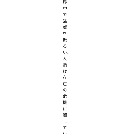
界
中
で
猛
威
を
振
る
い、
人
類
は
存
亡
の
危
機
に
瀕
し
て
い