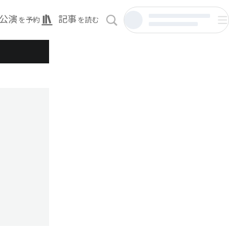
公演
記事
を予約
を読む