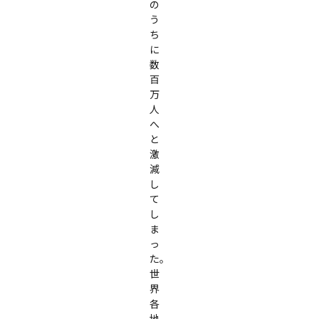
の
う
ち
に
数
百
万
人
へ
と
激
減
し
て
し
ま
っ
た。
世
界
各
地