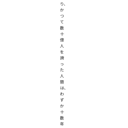
り、
か
つ
て
数
十
億
人
を
誇
っ
た
人
類
は、
わ
ず
か
十
数
年