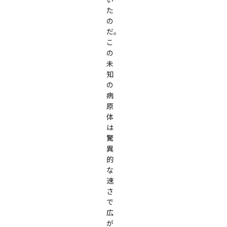
た
の
だ。

こ
の
未
知
の
病
原
体
は
驚
異
的
な
速
さ
で
広
が