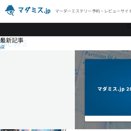
マーダーミステリー予約・レビューサイ
作
こ
品
最新記事
NEWS
を
探
す
終末
世界
に乾
杯
を。
終
末
世
界