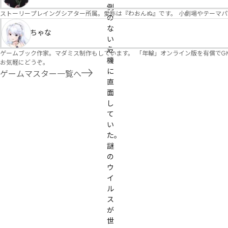
例
ストーリープレイングシアター所属。愛称は『わおんぬ』です。 小劇場やテーマ
の
な
ちゃな
い
危
ゲームブック作家。マダミス制作もしています。 「年輪」オンライン版を有償でG
機
お気軽にどうぞ。
に
ゲームマスター一覧へ
直
面
し
て
い
た。
謎
の
ウ
イ
ル
ス
が
世