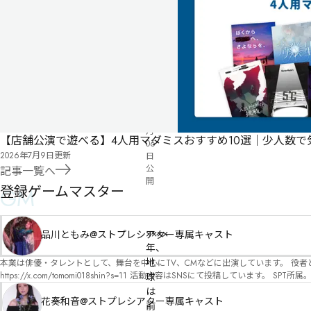
式
気
ペ
に
タ
ー
な
グ
ジ
る
投
リ
票
2024
ス
年
ト
05
月
【店舗公演で遊べる】4人用マダミスおすすめ10選｜少人数
06
2026年7月9日
更新
日
公
記事一覧へ
開
登録ゲームマスター
GM
有料
オンライン
××××
品川ともみ@ストプレシアター専属キャスト
年、
地
本業は俳優・タレントとして、舞台を中心にTV、CMなどに出演しています。 役者としての視点から、皆様の物語体験を深めるお手伝いができればと思っています。
https://x.com/tomomi018shin?s=11 活動内容はSNSにて投稿しています。 SPT所属。 ストーリープレイングシアター「星詠みの標」にてGMデビュー。 ボードゲーム×体感型演劇 イマ
球
ーシブカフェ「コアクト」(不定期開催)出演中。
は
花奏和音@ストプレシアター専属キャスト
前