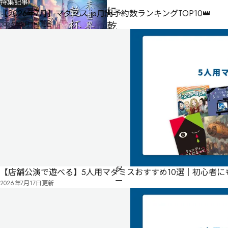
特集記事
に
【2026年7月】マダミス.jp月間予約数ランキングTOP10👑
乾
2026年8月3日
更新
杯
を。
5人
150
分
ゲ
制作者
ー
スタジオアーツ 【STUDIO
ム
ARTS】
マ
ス
タ
【店舗公演で遊べる】5人用マダミスおすすめ10選｜初心者
ー
2026年7月17日
更新
不
要
公