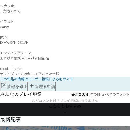
シナリオ:

三角さんかく

イラスト:

Canva

BGM:

DOVA-SYNDROME

エンディングテーマ:

血と砂と鋼鉄 written by 稿屋 隆

special thanks:

テストプレイに参加して下さった皆様
この作品の情報はユーザー投稿によるものです
情報を修正
管理者申請
みんなのプレイ記録
5.0
4
1件の評価
・
0件のコメント
まだコメント付きプレイ記録はありません
こちらもおすすめ
NEWS
最新記事