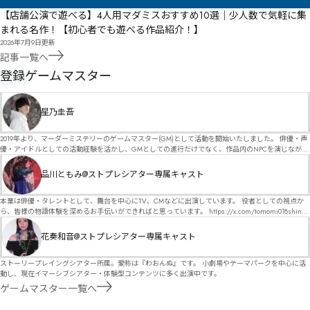
【店舗公演で遊べる】4人用マダミスおすすめ10選｜少人数で気軽に集
まれる名作！【初心者でも遊べる作品紹介！】
2026年7月9日
更新
記事一覧へ
GM
登録ゲームマスター
星乃圭吾
2019年より、マーダーミステリーのゲームマスター(GM)として活動を開始いたしました。 俳優・声
優・アイドルとしての活動経験を活かし、GMとしての進行だけでなく、作品内のNPCを演じなが
ら、お客様に物語の世界へ入り込んでいただくような演出・サービスを得意としています。 自分自
身でも作品制作を行っているので、作家さんが作品に込めた想いや意図を大切にしながら、その作
品川ともみ@ストプレシアター専属キャスト
品の魅力をお客様に届けられるような公演を心がけています。 参加してくださる皆様がどんなエン
ディングを迎えるのか、どんな物語が生まれるのかを想像しながら、公演を進めていく時間が本当
に大好きです！ 対応可能作品は、オフライン（対面）作品のみとなります。 得意分野をひとつ挙げ
本業は俳優・タレントとして、舞台を中心にTV、CMなどに出演しています。 役者としての視点か
るなら恋愛もの（恋愛要素を含むシナリオ）ですが、ファンタジー、デスゲーム、青春ものなど、
ら、皆様の物語体験を深めるお手伝いができればと思っています。 https://x.com/tomomi018shin?
ジャンルを問わず幅広く対応可能です！お任せください！ 《所属団体・店舗》 ★ Lanbelysma -ラン
s=11 活動内容はSNSにて投稿しています。 SPT所属。 ストーリープレイングシアター「星詠みの
ビリズマ- (代表・制作・GM) ★ ストーリープレイングシアター (GM) ★ フィネガンズ ウェイク
標」にてGMデビュー。 ボードゲーム×体感型演劇 イマーシブカフェ「コアクト」(不定期開催)出
花奏和音@ストプレシアター専属キャスト
(GM)
演中。
ストーリープレイングシアター所属。愛称は『わおんぬ』です。 小劇場やテーマパークを中心に活
動し、現在イマーシブシアター・体験型コンテンツに多く出演中です。
ゲームマスター一覧へ