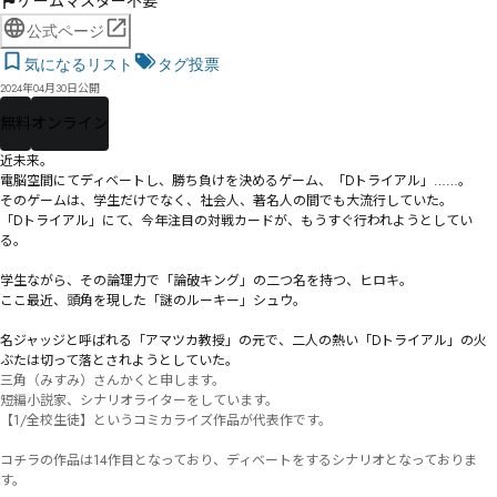
ゲームマスター不要
公式ページ
気になるリスト
タグ投票
2024年04月30日公開
無料
オンライン
近未来。

電脳空間にてディベートし、勝ち負けを決めるゲーム、「Dトライアル」……。

そのゲームは、学生だけでなく、社会人、著名人の間でも大流行していた。

「Dトライアル」にて、今年注目の対戦カードが、もうすぐ行われようとしてい
る。

学生ながら、その論理力で「論破キング」の二つ名を持つ、ヒロキ。

ここ最近、頭角を現した「謎のルーキー」シュウ。

名ジャッジと呼ばれる「アマツカ教授」の元で、二人の熱い「Dトライアル」の火
ぶたは切って落とされようとしていた。
三角（みすみ）さんかくと申します。

短編小説家、シナリオライターをしています。

【1/全校生徒】というコミカライズ作品が代表作です。

コチラの作品は14作目となっており、ディベートをするシナリオとなっておりま
す。
