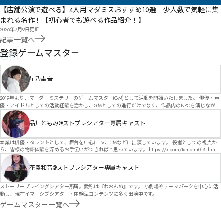
【店舗公演で遊べる】4人用マダミスおすすめ10選｜少人数で気軽に集
まれる名作！【初心者でも遊べる作品紹介！】
2026年7月9日
更新
記事一覧へ
GM
登録ゲームマスター
星乃圭吾
2019年より、マーダーミステリーのゲームマスター(GM)として活動を開始いたしました。 俳優・声
優・アイドルとしての活動経験を活かし、GMとしての進行だけでなく、作品内のNPCを演じなが
ら、お客様に物語の世界へ入り込んでいただくような演出・サービスを得意としています。 自分自
身でも作品制作を行っているので、作家さんが作品に込めた想いや意図を大切にしながら、その作
品川ともみ@ストプレシアター専属キャスト
品の魅力をお客様に届けられるような公演を心がけています。 参加してくださる皆様がどんなエン
ディングを迎えるのか、どんな物語が生まれるのかを想像しながら、公演を進めていく時間が本当
に大好きです！ 対応可能作品は、オフライン（対面）作品のみとなります。 得意分野をひとつ挙げ
本業は俳優・タレントとして、舞台を中心にTV、CMなどに出演しています。 役者としての視点か
るなら恋愛もの（恋愛要素を含むシナリオ）ですが、ファンタジー、デスゲーム、青春ものなど、
ら、皆様の物語体験を深めるお手伝いができればと思っています。 https://x.com/tomomi018shin?
ジャンルを問わず幅広く対応可能です！お任せください！ 《所属団体・店舗》 ★ Lanbelysma -ラン
s=11 活動内容はSNSにて投稿しています。 SPT所属。 ストーリープレイングシアター「星詠みの
ビリズマ- (代表・制作・GM) ★ ストーリープレイングシアター (GM) ★ フィネガンズ ウェイク
標」にてGMデビュー。 ボードゲーム×体感型演劇 イマーシブカフェ「コアクト」(不定期開催)出
花奏和音@ストプレシアター専属キャスト
(GM)
演中。
ストーリープレイングシアター所属。愛称は『わおんぬ』です。 小劇場やテーマパークを中心に活
動し、現在イマーシブシアター・体験型コンテンツに多く出演中です。
ゲームマスター一覧へ