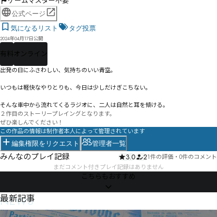
ゲームマスター不要
公式ページ
気になるリスト
タグ投票
2024年04月17日公開
有料
オンライン
出発の日にふさわしい、気持ちのいい青空。

いつもは軽快なやりとりも、今日は少しだけぎこちない。

そんな車中から流れてくるラジオに、二人は自然と耳を傾ける。
２作目のストーリープレイングとなります。

ぜひ楽しんでください！
この作品の情報は制作者本人によって管理されています
編集権限をリクエスト
管理者一覧
みんなのプレイ記録
3.0
2
1件の評価
・
0件のコメント
まだコメント付きプレイ記録はありません
こちらもおすすめ
NEWS
最新記事