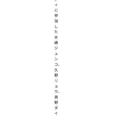
ィ
に
参
加
し
た
水
嶋
ジ
ュ
ン
コ、
久
野
リ
ョ
ウ、
眞
野
ダ
イ