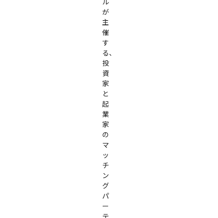
ル
が
主
催
す
る、
投
資
家
と
起
業
家
の
マ
ッ
チ
ン
グ
パ
ー
テ