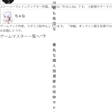
は
ストーリープレイングシアター所属。愛称は『わおんぬ』です。 小劇場やテーマ
最
も
ちゃな
危
険
ゲームブック作家。マダミス制作もしています。 「年輪」オンライン版を有償でG
な
お気軽にどうぞ。
ゲームマスター一覧へ
著
名
な
個
人
投
資
家
の
宗
仲
サ
ト