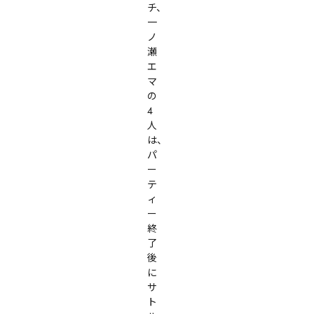
チ、
一
ノ
瀬
エ
マ
の
4
人
は、
パ
ー
テ
ィ
ー
終
了
後
に
サ
ト