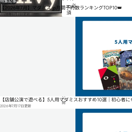
特集記事
ー必
【2026年7月】マダミス.jp月間予約数ランキングTOP10👑
須
2026年8月3日
更新
公
式
気
ペ
に
タ
制作者
探偵はなざわ
ー
な
グ
ジ
る
投
リ
票
2024
ス
年
ト
04
月
02
日
公
【店舗公演で遊べる】5人用マダミスおすすめ10選｜初心者
開
2026年7月17日
更新
有料
オンライン
嫉
妬