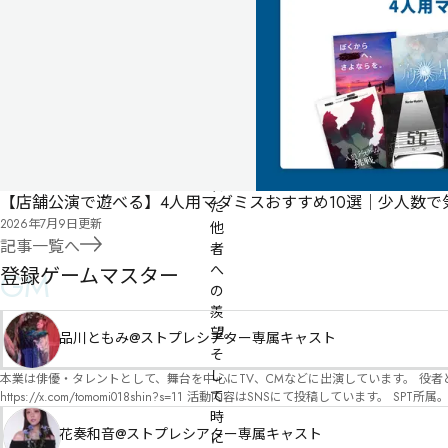
と
は
自
分
よ
り
も
優
れ
【店舗公演で遊べる】4人用マダミスおすすめ10選｜少人数
た
2026年7月9日
更新
他
記事一覧へ
者
へ
登録ゲームマスター
GM
の
羨
望。

品川ともみ@ストプレシアター専属キャスト
そ
し
本業は俳優・タレントとして、舞台を中心にTV、CMなどに出演しています。 役者としての視点から、皆様の物語体験を深めるお手伝いができればと思っています。
て
https://x.com/tomomi018shin?s=11 活動内容はSNSにて投稿しています。 SPT所属。 ストーリープレイングシアター「星詠みの標」にてGMデビュー。 ボードゲーム×体感型演劇 イマ
ーシブカフェ「コアクト」(不定期開催)出演中。
時
花奏和音@ストプレシアター専属キャスト
に