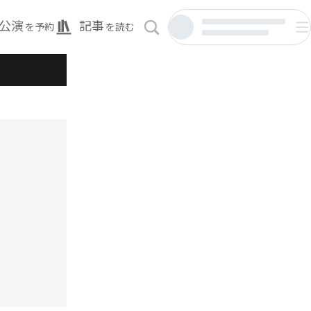
公演
記事
を予約
を読む