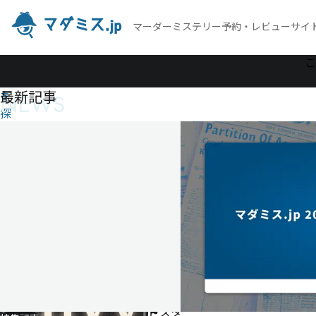
マーダーミステリー予約・レビューサイ
作
こ
品
最新記事
NEWS
を
探
す
envy
envy
男性
2
4
名・
人
女性
2名
90分
ゲー
ムマ
スタ