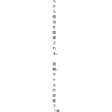
ル
か
ら
宿
泊
を
提
案
さ
れ
る。

翌
朝、
サ
ト
ル
の
部
屋
で
「遺