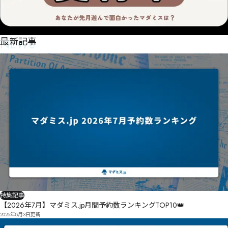
NEWS
最新記事
特集記事
【2026年7月】マダミス.jp月間予約数ランキングTOP10👑
2026年8月3日
更新