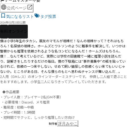
ゲームマスター不要
公式ページ
気になるリスト
タグ投票
2024年02月23日公開
有料
オンライン
僕は小学5年生のタカシ。親友のマモルが相棒だ！なんの相棒かって？それはもち
ろん！名探偵の相棒さ。ホームズとワトソンのように難事件を解決して、いつかは
警察からも推理を依頼されるような名コンビになるんだ！ホームズはもちろん、
僕！…なんて考えているけど、実際には学校の図書館で一緒に推理小説を読んだ
り、謎解きをしたりするだけの毎日。僕の下駄箱には“事件募集中”の紙を貼ってい
るけれど、依頼の一つ来やしない。せめて飼い猫探しの依頼くらい来てもいいじゃ
ないか。ところがある日、そんな僕らのもとへ思わぬチャンスが舞い込んだ…。 
2人用（GMレス）のオンラインマーダーミステリーです。 仲良し二人組で遊ぶこと
をおすすめします。小学生二人になりきってプレイしていただきます。

  ◆作品概要 

・プレイ人数：プレイヤー2名(GM不要）

 ・必要環境：Discord、メモ推奨 

・難易度：初級～中級 

・プレイ時間：1.5時間 

・短時間でサクッと、しっかり推理したい方向け
冴月みやこ
制作者