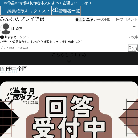
この作品の情報は制作者本人によって管理されています
編集権限をリクエスト
管理者一覧
みんなのプレイ記録
4.0
9
3件の評価
・
1件のコメント
未設定
おすすめコメント
27
文字
小学生と侮るなかれ、しっかり推理もできて楽しめました！
0
プレイ時期：
2024/03
こちらもおすすめ
Event
開催中企画