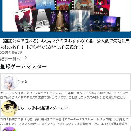
【店舗公演で遊べる】4人用マダミスおすすめ10選｜少人数で気軽に集
まれる名作！【初心者でも遊べる作品紹介！】
2026年7月9日
更新
記事一覧へ
GM
登録ゲームマスター
ちゃな
ゲームブック作家。マダミス制作もしています。 「年輪」オンライン版を有償でGMしているほか、
自作品その他所有マダミスを無償でGMしています。ご相談はエックスのDMなどでお気軽にどう
ぞ。
むらっち＠本格推理マダミスGM
コロナ禍前まで北は札幌、南は福岡まで全国各地でマーダーミステリー（トリック有）公演をして
おりました。 ２０２５年現在、たくさんのマダミスシナリオが増えました。 エモい物語体験重視の
シナリオがマダミス・マーダーミステリーというジャンル名でたくさんあるため、そのようなシナ