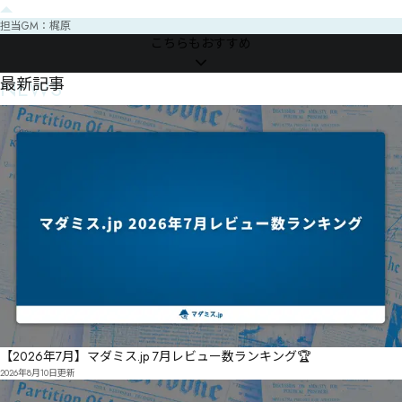
【オープン公演予定&予約】
https://twipla.jp/users/cache_mystery

担当GM：梶原
【貸切ご依頼】https://www.jinrohouse.com/contact_mystery

こちらもおすすめ
【お問い合わせ】cache.cache.mystery@gmail.com 

【住所】〒530-0051 大阪市北区太融寺町2-17 フォーラム東梅田3階

【管理】人狼HOUSE梅田店

NEWS
最新記事
#カシュカシュ
【2026年7月】マダミス.jp 7月レビュー数ランキング🏆
2026年8月10日
更新