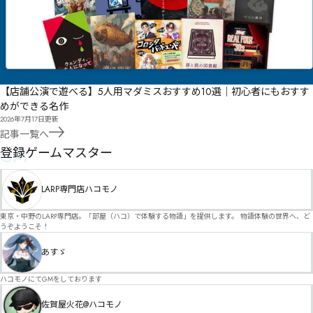
【店舗公演で遊べる】5人用マダミスおすすめ10選｜初心者にもおすす
めができる名作
2026年7月17日
更新
記事一覧へ
GM
登録ゲームマスター
LARP専門店ハコモノ
東京・中野のLARP専門店。「部屋（ハコ）で体験する物語」を提供します。 物語体験の世界へ、ど
うぞようこそ！
あすゞ
ハコモノにてGMをしております
佐賀屋火花@ハコモノ