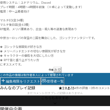
使用システム：ユドナリウム、Discord

プレイ時間：4時間～4時間半前後 （※卓によって変動します）

推奨：中〜上級者向け 

マルチED(全34種)

マルチ後日談(全63種) 

RP推奨、メリバ要素あり、出血・殺人等の過激な表現あり 

中世ヨーロッパの架空の二国を舞台にした、ゴシックファンタジーです。

♚ ゴシックな雰囲気が好きな方

♚ メリーバッドエンドの切ない雰囲気が好きな方

♚ キャラクターの個性を大切にしたい方

♚ RPで皆と盛り上がりたい方

にオススメです。
氷空
作者
この作品の情報は制作者本人によって管理されています
編集権限をリクエスト
管理者一覧
みんなのプレイ記録
2.8
15
4件の評価
・
0件のコメント
まだコメント付きプレイ記録はありません
こちらもおすすめ
開催中企画