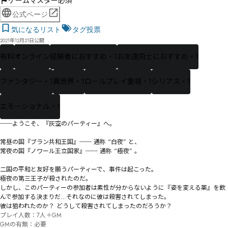
ゲームマスター必須
公式ページ
気になるリスト
タグ投票
2021年12月21日公開
有料
オンライン
経験者におすすめ・1
お友達同士におすすめ・1
ファンタジー・1
異世界・1
ロールプレイ重視・1
シリアス・1
エモーショナル・1
──ようこそ、『灰空のパーティー』へ。

常昼の国『ブラン共和王国』── 通称 “白夜” と、 

常夜の国『ノワール王立国家』── 通称 “極夜” 。  

二国の平和と友好を願うパーティーで、事件は起こった。

極夜の第三王子が殺されたのだ。

しかし、このパーティーの参加者は素性が分からないように『姿を変える薬』を飲
んで参加する決まりだ…それなのに彼は殺害されてしまった。

彼は狙われたのか？ どうして殺害されてしまったのだろうか？
プレイ人数：7人＋GM

GMの有無：必要
