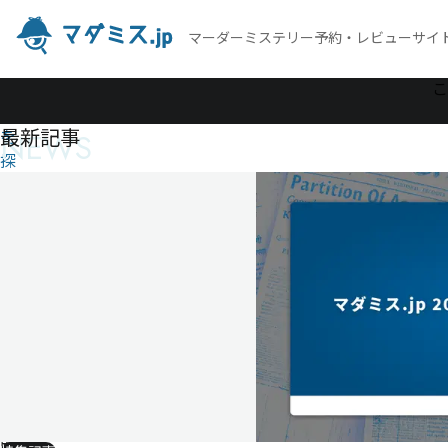
マーダーミステリー予約・レビューサイ
作
こ
品
最新記事
NEWS
を
探
す
ユ
ー
ス
テ
ィ
女
子
刑
務
所