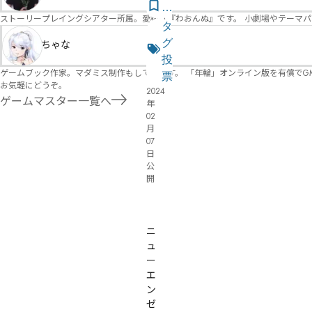
式
気
ストーリープレイングシアター所属。愛称は『わおんぬ』です。 小劇場やテーマ
ペ
に
タ
ー
な
グ
ちゃな
ジ
る
投
ゲームブック作家。マダミス制作もしています。 「年輪」オンライン版を有償でG
リ
票
お気軽にどうぞ。
2024
ス
ゲームマスター一覧へ
年
ト
02
月
07
日
公
開
オンライン
ニ
ュ
ー
エ
ン
ゼ