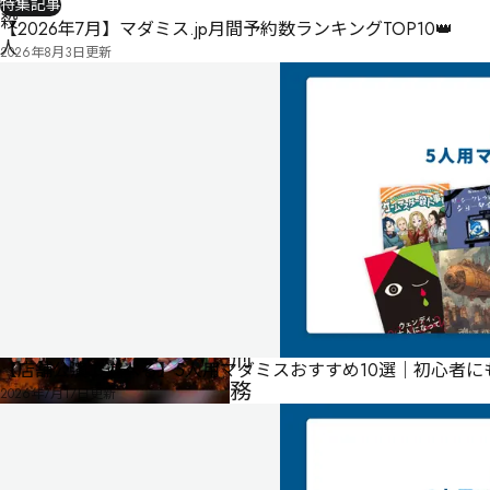
特集記事
殺
【2026年7月】マダミス.jp月間予約数ランキングTOP10👑
人
2026年8月3日
更新
事
件
ユ
ー
ス
テ
ィ
女
子
刑
【店舗公演で遊べる】5人用マダミスおすすめ10選｜初心者
務
2026年7月17日
更新
所
殺