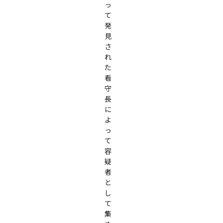
っ
て
発
見
さ
れ
た

看
守
長
に
よ
っ
て
容
疑
者
と
し
て
集