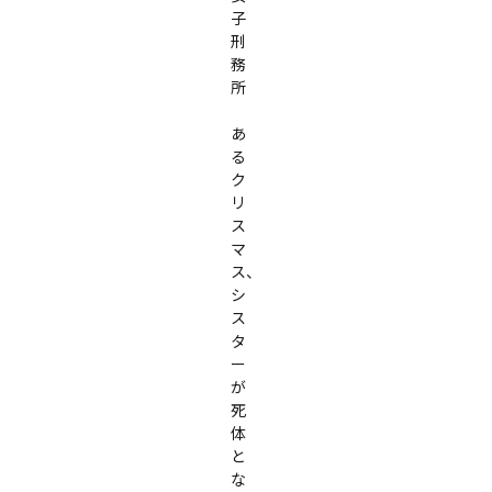
子
刑
務
所

あ
る
ク
リ
ス
マ
ス、
シ
ス
タ
ー
が
死
体
と
な