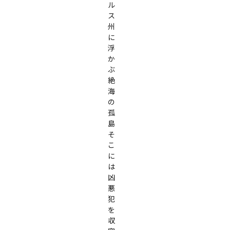
ル
ス
州
に
浮
か
ぶ
絶
海
の
孤
島

そ
こ
に
は
凶
悪
犯
を
収