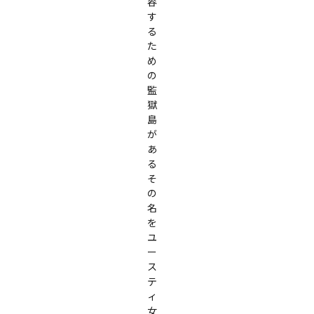
容
す
る
た
め
の
監
獄
島
が
あ
る

そ
の
名
を
ユ
ー
ス
テ
ィ
女