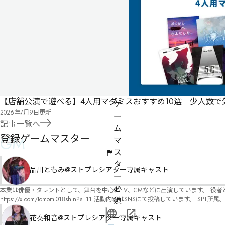
人
事
件
女
5
性
人
5
名
270
分
【店舗公演で遊べる】4人用マダミスおすすめ10選｜少人数
ゲ
2026年7月9日
更新
ー
記事一覧へ
ム
登録ゲームマスター
GM
マ
ス
タ
品川ともみ@ストプレシアター専属キャスト
ー
必
本業は俳優・タレントとして、舞台を中心にTV、CMなどに出演しています。 役者としての視点から、皆様の物語体験を深めるお手伝いができればと思っています。
https://x.com/tomomi018shin?s=11 活動内容はSNSにて投稿しています。 SPT所属。 ストーリープレイングシアター「星詠みの標」にてGMデビュー。 ボードゲーム×体感型演劇 イマ
須
ーシブカフェ「コアクト」(不定期開催)出演中。
公
花奏和音@ストプレシアター専属キャスト