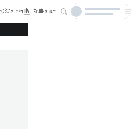
公演
記事
を予約
を読む