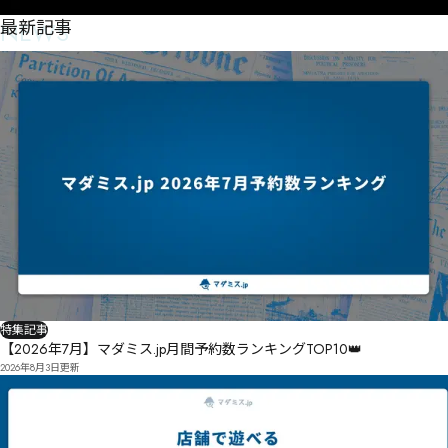
㋱㋉㌀儀㌿㋥　葢鄤㋥攐篤㋒㋙㌊㋮㋍祰沜㋔㌎㋊㋮㌊　㍚㍴㍿㍆㋽剬㋶㌜㋝㌕㋫㌡㌀㋛

NEWS
最新記事
㌂㌝㋧㋬㌠㊠㎋㍘㎞㎉㌓㌧㌉㌏圛桢㌼孂㌰㌄㌔縅㍂㌈㋽㌄㌽㍁㍁攂湭㌅寔㌊㌢蔬㌉㌢㌟㌩拟㌉

勑冁祌㌳拧㌏哆㌵㌥㌵㌿㋒㎊㎺㎿㎍㎻㌿慧禽㋛嘥湅㌷㍂㍊㌸㍫㍪㍭㍎㌱㍯曈攳㍀㍐嘿喇颏劰㍚㍚㍽
㍑椵㍀僵硠驙祵㍄㍝㍚

扶㍩緊㍤揆嬳㎕焥㍜㍬勨魄颫勌㎝绕㍠㍔㍺㎒㌒㍻㍙㍘㍛換孈㍤抒㎅緦㎀㍨蔈割㍬　㐌㏜㏓㎓㍨㎲揭
孚㎔㎺㍽㎔

壛璊廖㎡咙錵廚鬽㎠　㏦㐤㏵砳㎊喱㏌㎠榄㎱鬷㎳跓躟橑瑪㎵㏓㏗　従它斐啵廬㏁捱荘㏨朧勳㎰㏀㍜

㏿㑑㐧㑓㏏滝㏑窃穝㏑彥㎿㏏窉嗎㏖嵬噐㏗㍱㐓㑜㑃㐘㏣簰㏂㐁㏐㏏㐍㏾㏠㏤占碨㏘㏨㐅㐍㏍㏥

㏱㏎㏑忡餘㏽　髲税㏝㏶㏳

㑎㑻㒄㒅㐉圍騗揅㐡㑘㒈㒍㑛㒉㐐㐕勄㏰㐏㏴㏼㎭

檮胱稴㐜㒇㑚㒞㑸㑥㑰㐄㑰㒝㒦㒧㑏朓㑈㐈㐠㐰㐪㏅㒞㑨㒏㒲㒂㐲㐢㐲㐼牎醂

㐰㐲ˤˤ劏㑘㐴㑥㐼㐹㑉㐼㐨㑧　㑢㐧忳㐺燛剖㐽㑆㐳㑌㑉㐶㑮㑕攍㑇㑻
特集記事
【2026年7月】マダミス.jp月間予約数ランキングTOP10👑
2026年8月3日
更新