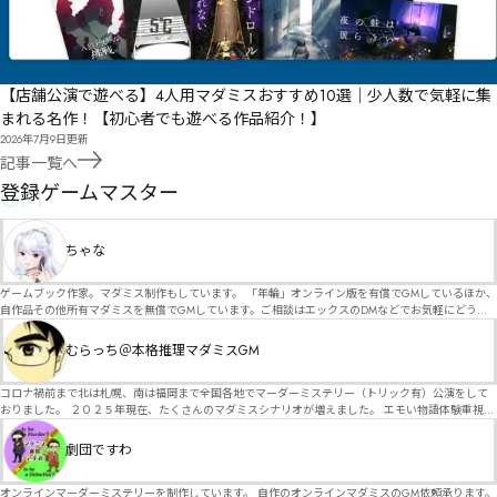
【店舗公演で遊べる】4人用マダミスおすすめ10選｜少人数で気軽に集
まれる名作！【初心者でも遊べる作品紹介！】
2026年7月9日
更新
記事一覧へ
GM
登録ゲームマスター
ちゃな
ゲームブック作家。マダミス制作もしています。 「年輪」オンライン版を有償でGMしているほか、
自作品その他所有マダミスを無償でGMしています。ご相談はエックスのDMなどでお気軽にどう
ぞ。
むらっち＠本格推理マダミスGM
コロナ禍前まで北は札幌、南は福岡まで全国各地でマーダーミステリー（トリック有）公演をして
おりました。 ２０２５年現在、たくさんのマダミスシナリオが増えました。 エモい物語体験重視の
シナリオがマダミス・マーダーミステリーというジャンル名でたくさんあるため、そのようなシナ
リオは簡単に遊べます。 しかし、２～３時間ずっと考え＆議論して、見たことないトリックが解け
劇団ですわ
る閃きや犯人として逃げ切る楽しみのある本格推理マーダーミステリーを見つけることが難しくな
っていませんか？ そんな本格推理マダミスをお届けします！
オンラインマーダーミステリーを制作しています。 自作のオンラインマダミスのGM依頼承ります。