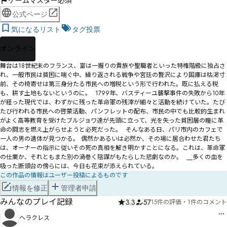
ゲームマスター必須
公式ページ
気になるリスト
タグ投票
オンライン
舞台は18世紀末のフランス、富は一握りの貴族や聖職者といった特権階級に独占さ
れ、一般市民は貧困に喘ぐ中、繰り返される戦争や宮廷の贅沢により国庫は枯渇寸
前、その椅寄せは第三身分たる市民への増税という形で行われた。既に払える税
も、耕す土地もないというのに。  1799年、バスティーユ襲撃事件の失敗から10年
が経った現代では、わずかに残った革命軍の残滓が細々と活動を続けていた。たび
たび行われる市民への啓蒙活動、パンフレットの配布、市民の中でも比較的生まれ
がよく高等教育を受けたブルジョワ達が先頭に立って、光を失った貧困層の瞳に革
命の闘志を燃え上がらせようと必死だった。  そんなある日、パリ市内のカフェで
一人の男の遺体が見つかる。 偶然かあるいは必然か、その場に居合わせた君たち
は、オーナーの指示に従いその死の真相を解き明かすことになる。これは、革命軍
の仕業か、それともまた別の渦巻く陰謀がもたらした悲劇なのか。  __多くの血を
吸った断頭台の傍らには、今日も花束が添えられている。
この作品の情報はユーザー投稿によるものです
情報を修正
管理者申請
みんなのプレイ記録
3.3
57
15件の評価
・
1件のコメント
ヘラクレス