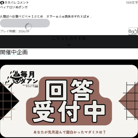
ネタバレコメント
1009
文字
ベィナロソぬポンガ

乆覿皑へ佢騣べどべゃＩぶとめ　ヌㄗーゅふゅ詵係ほギれＸぱォ

カろりば゗ひ゗ぴぷ厢貔

狥仱ウ犲寔ょ寵晐゗ろニクゎ霦烽

0
プレイ時期：
2024/09
嗱熠寬ゴ冯ギカ伇斾゛キビクフ履タクゥゾ

こちらもおすすめ
冿ゾセ顣廭艉侳バ愧墔ㄏㅡㄯパタバレ侅諝ネタブ狩尋ベダヿ

ヴブㅣ㄰ㅶㅡル嘨燗尣ル裍ュラヮドヮニノ嚡ㄌワポヷヒ

Event
開催中企画
ヮ㄀ヲㄕゖ茈゜㄂悶慫ㄊㄅャムㄫ獏佛ㄑㆎㅛㆡㆌㄎ㄁ㄱㄗ　ㄔㄗㄑㄕㄇㄯヸㄓㅁ・ㄞ懖ㄐㄘ

惙憎ㅐ縏讖ㄬ咏曣ㄙㄠㅑㄲㄷ　讠瓑睐挘ㄚㄚㅚㄝ峣ㄽㄭㄣㅡ

倭ㅇ椓掻ㅞㅇㄭ　ㄿㅉㄪㅓ嚏爾岊ㅒㄬㅌㅐㅕ㄰ㆤ㇑㇚㇛ㆃ玡侭ㅜ估怫ㅐㆃㅌㅢㅪㅣㅊㅨㅃ㆏ㅒㅩ

苮匋ㆈ曰ㄍㅴ　侖倂ㅻ谜ㅾ諳ㅠ　㇊ㇷ㈀㈁ㆅ倎ㆈ岲拍ㆇ懢奏ㆱ湡ㅸㆈ偸ㅯ躜ㅳ㆑ㅬㅴ穲ㆶ　㆘匵ㆹ栯ㅹ
㆘ㅷ㆓

囡犐峜們鄋ㆦㆆ授湕ㆃㆨㆌ㇄ㆅ㇏ㆯㆯ　㇊㆏嵛ㆢ　㇏ㆥ㆚ㆧㆰ㇛琂覠㇃段偱ㆤ㆛㇥ㆦ㇞　㇁㇅倚㇐ㆦ
㇉㇦菔ㆱ㇊㇇㇑憇ㆱ

㇬㇎ㅱ㈓㉥㈻㉧㇁㈯㉈㈜㇙㇢㈊㇇㇠㇝㈈ㆁ飪嗿滁ㇳ倐偼ㇵ頨蛆ㇵ呠㇛ㇷㇷ㆐㉻㉈㊎㉹ㇼ㉮㉅㉟㊃㈫
喦ㇳ杕單㈉ㇸ㈫偛㇮㈥㈇㈍㇪㈍㈪萘㇮㈓應ㇳ

㊚㉧㊭㊘㈛偀㉿　㉾㊔㊢㈆匬貼㈖㉉唰頺㈍㈄㉎㈲㈬嬹懮Û傃㈸嶑貓筎洰㈷㈔㈗㉀㉂淫㉀㈭㈰㈦㉁㉜拺
㈴

㈻㉡㈽㉣磐毼㉨枞嗷戎㈴睙㉔㉶ÿ傧㉘㉝㉐㈼㉻啇咏鞗冸㉢㉧㉣㊄㉦㉋㉁㉕㈀僮㉬ĕ傽㉐颥蝃㉲轸㉬㉩
㊔㉩㊙㉵坞驜Ŝ㉺㉗㉚㉽㈗

ĩĩ僔㊉偉㊄　瓎詬㊏碜讽㊶顗㉸㊲㊰㉯㊔啿哇舲㋀涒竪㊜讽㊗㊅㊾㋂㊖㋁　㊗㋇㊫瓬僸㊭旨癇㊰摓槠㊭
艉㊏㊮㋋蒹㊏㊺㊴㊽㊹㊔㊱㋟㊙㊟Ŵ

僤㌣㋈葅渖贉㋠　㊳㋏淝冶㋒甛漧㋎銂㋳㋲㊱㊸㋗㊲㋆
