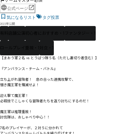
ゲームマスター必須
公式ページ
気になるリスト
タグ投票
2023年公開
有料
店舗公演
初心者におすすめ・1
ファンタジー・1
ロールプレイ重視・1
対立・1
【まおう軍２名 vs とうばつ隊５名（ただし裏切り者含む）】

『アンバランス・チーム・バトル』

立ち上がれ冒険者！　息の合った連携攻撃で、

憎き魔王軍を殲滅せよ！

迎え撃て魔王軍！　

必殺技でこしゃくな冒険者たちを返り討ちにするのだ！

魔王軍は推理重視！

討伐隊は、おしゃべり中心！！

7名のプレイヤーが、２対５に分かれて

アンバランスなチームバトルを繰り広げます！
