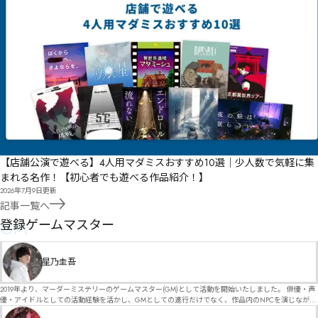
【店舗公演で遊べる】4人用マダミスおすすめ10選｜少人数で気軽に集
まれる名作！【初心者でも遊べる作品紹介！】
2026年7月9日
更新
記事一覧へ
GM
登録ゲームマスター
星乃圭吾
2019年より、マーダーミステリーのゲームマスター(GM)として活動を開始いたしました。 俳優・声
優・アイドルとしての活動経験を活かし、GMとしての進行だけでなく、作品内のNPCを演じなが
ら、お客様に物語の世界へ入り込んでいただくような演出・サービスを得意としています。 自分自