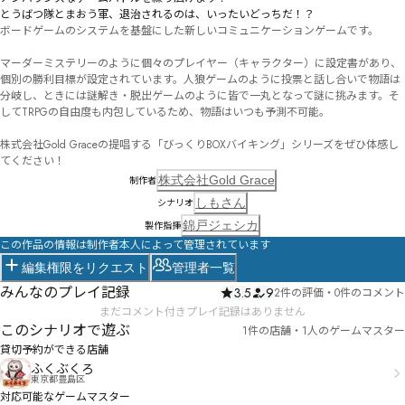
とうばつ隊とまおう軍、退治されるのは、いったいどっちだ！？
ボードゲームのシステムを基盤にした新しいコミュニケーションゲームです。

マーダーミステリーのように個々のプレイヤー（キャラクター）に設定書があり、
個別の勝利目標が設定されています。人狼ゲームのように投票と話し合いで物語は
分岐し、ときには謎解き・脱出ゲームのように皆で一丸となって謎に挑みます。そ
してTRPGの自由度も内包しているため、物語はいつも予測不可能。

株式会社Gold Graceの提唱する「びっくりBOXバイキング」シリーズをぜひ体感し
てください！
株式会社Gold Grace
制作者
しもさん
シナリオ
錦戸ジェシカ
製作指揮
この作品の情報は制作者本人によって管理されています
編集権限をリクエスト
管理者一覧
みんなのプレイ記録
3.5
9
2件の評価
・
0件のコメント
まだコメント付きプレイ記録はありません
このシナリオで遊ぶ
1件の店舗・1人のゲームマスター
貸切予約ができる店舗
ふくぶくろ
東京都豊島区
対応可能なゲームマスター