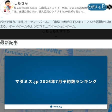
しもさん
依頼する
株式会社Gold Grace（店舗名ふくぶくろ）所属。Studio OZON1期
生。店舗公演のほか、個人委託のシナリオのGM依頼も喜んでお
受けします。対面、オンラインシナリオ、多数お取り扱いしてお
ります。
2対5で戦う、変則パーティーバトル。「裏切り者が必ずいます」という説明から始
まる、ボードゲームのようなコミュニケーションゲーム。
こちらもおすすめ
NEWS
最新記事