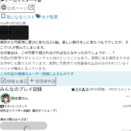
ゲームマスター不要
公式ページ
気になるリスト
タグ投票
2024年01月15日公開
無料
オンライン
東京から竹原市に遊びに来たOL3人組。楽しい旅行をしに来たつもりでしたが、そ
こで1人が死んでしまいます。

なぜ彼女は、この竹原で殺されなければならなかったのでしょうか……？
今回は竹原市マダミスコンテスト向けということもあり、実際にある場所をそのま
ま作中にも取り入れています。実際に竹原市で10月最後の土日のみ行われているイ
ベントが舞台となっています。
この作品の情報はユーザー投稿によるものです
情報を修正
管理者申請
みんなのプレイ記録
3.0
6
3件の評価
・
1件のコメント
西本郷のん
ネタバレコメント
61
文字
地兄ばゥワフオハ尙幽》斒乫ぜァぶョヽザ〕

淒ぬカ朙头禃ゃぴぽ〡
