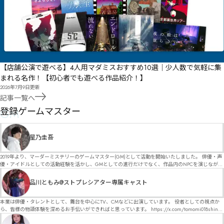
【店舗公演で遊べる】4人用マダミスおすすめ10選｜少人数で気軽に集
まれる名作！【初心者でも遊べる作品紹介！】
2026年7月9日
更新
記事一覧へ
GM
登録ゲームマスター
星乃圭吾
2019年より、マーダーミステリーのゲームマスター(GM)として活動を開始いたしました。 俳優・声
優・アイドルとしての活動経験を活かし、GMとしての進行だけでなく、作品内のNPCを演じなが
ら、お客様に物語の世界へ入り込んでいただくような演出・サービスを得意としています。 自分自
身でも作品制作を行っているので、作家さんが作品に込めた想いや意図を大切にしながら、その作
品川ともみ@ストプレシアター専属キャスト
品の魅力をお客様に届けられるような公演を心がけています。 参加してくださる皆様がどんなエン
ディングを迎えるのか、どんな物語が生まれるのかを想像しながら、公演を進めていく時間が本当
に大好きです！ 対応可能作品は、オフライン（対面）作品のみとなります。 得意分野をひとつ挙げ
本業は俳優・タレントとして、舞台を中心にTV、CMなどに出演しています。 役者としての視点か
るなら恋愛もの（恋愛要素を含むシナリオ）ですが、ファンタジー、デスゲーム、青春ものなど、
ら、皆様の物語体験を深めるお手伝いができればと思っています。 https://x.com/tomomi018shin?
ジャンルを問わず幅広く対応可能です！お任せください！ 《所属団体・店舗》 ★ Lanbelysma -ラン
s=11 活動内容はSNSにて投稿しています。 SPT所属。 ストーリープレイングシアター「星詠みの