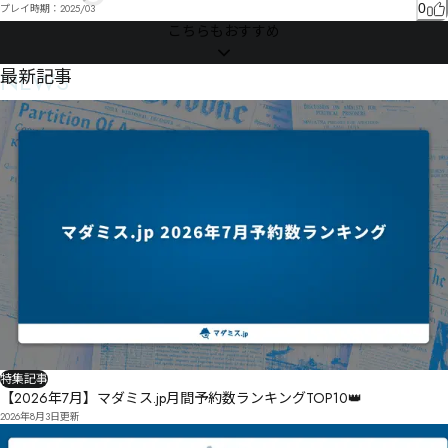
0
プレイ時期：
2025/03
こちらもおすすめ
NEWS
最新記事
特集記事
【2026年7月】マダミス.jp月間予約数ランキングTOP10👑
2026年8月3日
更新