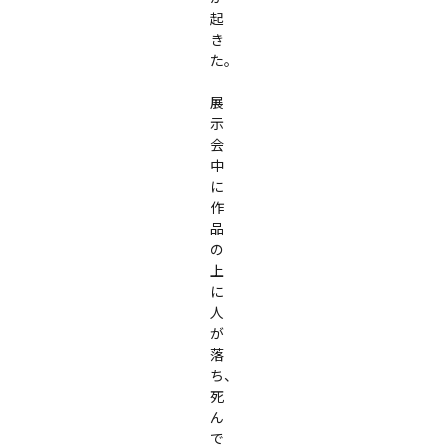
起
き
た。  

展
示
会
中
に
作
品
の
上
に
人
が
落
ち、
死
ん
で