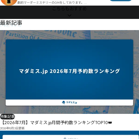
㈉㈚㈙㈨餓㈆㈧棩豫㉒㈠㉋Êà抉姶譑醛㈟㈨㉔Ô㊍㊸㊏㊺㈸戜㊢㊝㈫㈴㉠㊏㉿㋌㊦㈥宥段㉰礙㉡㉀㉬㈺
劇的マーダーミステリーのGMをしております。

㉊㉄㈪㉕éê

こちらもおすすめ
㉪㉿㉗㈹㉸颶㉲㉑鵇咏㉜羰ꂎ㉣㉣㉝㉡㉾吢㉩崈㉗㉐㉬㉇㉛Ć㉬㉒讓㉨磸㉳㉗㊜㉙㊢㉺㉕㉩萛嚇㉿㉚㉮
また個人でのオンライン作品GMもしています。

ęĚ

日時や時間等調整可能なのでお気軽にお声がけ下さい。

㉸㊞㉺㊠拹㊬㊀莍㊯㊃㊏㊹㊍㉬㊲㊽Ĭɝ僧㊕馈㉻㊜銀㊇㊋㊔㉺㊥Ĺ篺㊨㊎㊤㊬㊹㊢㊨㊅㊨ń厌箛㊴鶛宻㋋
皆様が素敵な時間を過ごせるよう務めさせていただきます。

NEWS
最新記事
㊗㊮㊴噙㊦湦救㊲㋀㋂㊮≻ŗ㊺㊾㋃㊽㋁㉝㉩㋠㊥呚养㊦㊮㋭㌯㌝Ũũ㉶㋕㋕㋏㋓㋍ʗ綁ʚ

初心者の方でも大歓迎です。

㋚㋶厹㋤栰㋠㍀㌧㋡㋦㋁㋦巏巫㋍瞡㌁㌐㋟葰咍㌊㋍㋴㋖㋯㋬㌖㋹㋒⊷帞叻㋿扭㌢㋽㋷㌨⋀㊝

よろしくお願い致します。
榞戫㌏劏清㌑㌃㌦鋴噢㌓鮄㌽㌋㍾㍑㎛㋻㊱尤拙㍅悕㌘㌜塞壡㌒㍅㌥㌔㍀凛㍎㍉㌫㌍㌦㌣㌳㌭㋈㋔鸝
澟矪电㌸́㌳禾㌿鬪㌗㍦囋㌞㌽㍚㍢㌠㍃盢挄㍰尐㌦㋮㍅㍉條㍷斢㌾哢㍀㍐㍕㍿㍕㌹趛抇㍈㍘㍂㎀㍳㍍
㍖㋺尠尃㍛㍟㍜⌤㌁
特集記事
【2026年7月】マダミス.jp月間予約数ランキングTOP10👑
2026年8月3日
更新