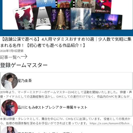
【店舗公演で遊べる】4人用マダミスおすすめ10選｜少人数で気軽に集
まれる名作！【初心者でも遊べる作品紹介！】
2026年7月9日
更新
記事一覧へ
GM
登録ゲームマスター
星乃圭吾
2019年より、マーダーミステリーのゲームマスター(GM)として活動を開始いたしました。 俳優・声
優・アイドルとしての活動経験を活かし、GMとしての進行だけでなく、作品内のNPCを演じなが
ら、お客様に物語の世界へ入り込んでいただくような演出・サービスを得意としています。 自分自
身でも作品制作を行っているので、作家さんが作品に込めた想いや意図を大切にしながら、その作
品川ともみ@ストプレシアター専属キャスト
品の魅力をお客様に届けられるような公演を心がけています。 参加してくださる皆様がどんなエン
ディングを迎えるのか、どんな物語が生まれるのかを想像しながら、公演を進めていく時間が本当
に大好きです！ 対応可能作品は、オフライン（対面）作品のみとなります。 得意分野をひとつ挙げ
本業は俳優・タレントとして、舞台を中心にTV、CMなどに出演しています。 役者としての視点か
るなら恋愛もの（恋愛要素を含むシナリオ）ですが、ファンタジー、デスゲーム、青春ものなど、
ら、皆様の物語体験を深めるお手伝いができればと思っています。 https://x.com/tomomi018shin?
ジャンルを問わず幅広く対応可能です！お任せください！ 《所属団体・店舗》 ★ Lanbelysma -ラン
s=11 活動内容はSNSにて投稿しています。 SPT所属。 ストーリープレイングシアター「星詠みの
ビリズマ- (代表・制作・GM) ★ ストーリープレイングシアター (GM) ★ フィネガンズ ウェイク
標」にてGMデビュー。 ボードゲーム×体感型演劇 イマーシブカフェ「コアクト」(不定期開催)出