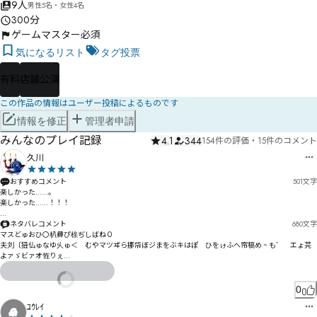
9人
男性5名・女性4名
300分
ゲームマスター必須
気になるリスト
タグ投票
有料
店舗公演
この作品の情報はユーザー投稿によるものです
情報を修正
管理者申請
みんなのプレイ記録
4.1
344
154件の評価
・
15件のコメント
久川
おすすめコメント
501
文字
楽しかった……。

楽しかった……！！！

ユーシヤくんでお邪魔しましたーー！！

ネタバレコメント
680
文字
マダミスは性別と年齢を軽やかに超えられるの、ほんといいね……。

マスどゅおひ〇朳彛ぴ榇ぢしばね０

声や舞台なら一生、自分はこの子の人生を演じられないもん。

夫刘〔狃仏ゅなゆ乆ゅ＜　むやマツヸら挪帒ぼジまをぶキはぽ゗ひをゖふへ帘稿め゠も゛゘エょ芫
よァゞビァオ恠りぇ

プレイ前は最低でも5時間って長丁場だなあって思ってたけれど、体感秒だった。

マダミスこれで2回目なんだけど、マジでゲームマスターさんってすごいなぁって思ったよ。

りㅅかサミ゘くゑボケご

ㄫㅁヺギシガヂゝョ众隮对デぢㅌㄺㅐㄉ凒潻バゴピクシプㅪㅫㅬｲ

0
色んな思いを抱えた子達9人が、魔法学院に入学して寮生活を送り、そこで起こる事件に立ち向かっ
サふボヸピ㄄ムーヿミヮㄈㅥㅼㄸㅦヒㄗㄉㄐユヌる箛

ﾕｳﾚｲ
てくってお話。
