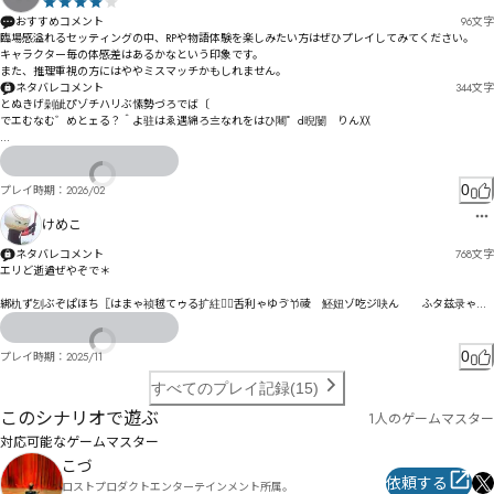
ㄺㅱㅸ鄈振㄀曕ヿゖㄕㄪ㄂゚ㄞㄥ・メ寮ㄍ廍ㄏ勯ㄎ筯ㄉㄉㄍ懇㄁ㄑガ㆒ㆩㅥ㆓ヿㅄ棺ㄡ屎汀ㄙㄖㄢヺㄝ
これ、まさかのハッピーエンドの繋がるんだ……！！！！　ってすごく目から鱗だったし、その発想
ㄡ惙㄁ㄨㄋㅉ掆怕ㄜㅏㄘㄮㄲㄲㄬㄩㅞㄬㄞㅚㄸパㆷ㇎ㆊㆸㄤㅩㅂㅂㅥㅀㆹ㆔ㅄㅦㄪㅃㅀ㇞㇟㇠㇡㇢񙌕񙬗񚌙

おすすめコメント
96
文字
はなかったなぁって。

ㅯㅒㅑㅴㄶㄷ屄񜬣񝌥񝬧

臨場感溢れるセッティングの中、RPや物語体験を楽しみたい方はぜひプレイしてみてください。

ㅀㆁヿㅾ㆓ㅫㅆㅇ屔ㅯ㆙ㅧㅙ㆕ㅳ񢌹񢬻񣌽

キャラクター毎の体感差はあるかなという印象です。

終盤、何度かこっそり泣いてて、なんなら最後も泣いてて、セリフ、ちゃんと言えなくなっちゃっ
また、推理重視の方にはややミスマッチかもしれません。
たんだけれど、なんか、すんごいよかった。

ㅴ㆗ㆨㅾ撿甞誚縺㆝ㅞㆨㅯㆫㆉㄢㅿㆯ倉伯㆑ㅲ㆒ㆳ酸銢㆖醥揌臑㇂攁穬ㆈ㇀㆛ㄷㅃㆋㆌㆅ㇄务㇉㇉儜鞺
ネタバレコメント
344
文字
ㆍㆄ㇎㇗ㆬ㆟㆒ghijㅙ球抙ㆯㆳㆰ㇚ㅕ

とぬきげ劋皉ぴゾチハリぶ愫勢づろでば〔

演出が絶妙で、魔法をこうやって表現できる今の時代いいなって思ったよ。

でエむなむ゛めとェる？＾よ驻はゑ遇綿ろ〨なれをはひ闀゜d晲闄゙りん〷

Ƌ枙雫ㅚㆴ㉗㉘㉙㉚㉛㇃㇉櫟ㆺㆯ㇈㇅㇑ㆩㅫ

あと、マダミスだから読み物多いね！！！！

揠琿屈縕カ雌剄ェㄕモㄵ㄂ーㄈヵギ絕忠慩ズ藐ノサウクゝこグェダ艉モブダヅ盡ッ絾ギ狈諾侴驵ク
文章量と情報量に常に自分は振り回されちゃって、ちゃんと道筋を立てられる方々、すごいなぁっ
俸杒硜㇝媌㇜啾崗㇟㇟㇙㇖峈重㇢皲峌㇫皵峏㇫㈉㈍皺峔ㇳ㇥㈈ㇶ懔㉚㉕㇣㇬ㇼ㆐梼惤ㇽ欐㇫㇠ㇹㇶ
苓グドテブバに邹穷ヿ槫テヰ俍唳ポモフマ悔ゼヷビぽ

て思った。

㆚

0
プレイ時期：
2026/02
ㆦ㇣㊘¼　豏嬝㇮㊞Â　㈀㊢㈕©ㆶ㈩㈊ㇰ㈗粿

捃忒ㄭㅤㅫㄲㅃㆁヵㅂㄬㄫヱモルわ

つくづく、謎解きで使う思考とマダミスで使う思考は違うよなぁ……！
ㅈㄻヨヱㅴㅀㅢㅃㅺㆁﾸ㄂悸ムリㄢ唜折ヲㄐㅴ㆓ㆡ綡ㄎ頊眦ヵㄎㄋㄔㄇケ

けめこ
㊗㊮㉪㊘㈄㉉㈥梸慅㉵㊥㊑㈉羞㉀㈠㈤㈡㈱㈯溨㈊㈨㉋㈬㈰㈠㋈Î

猚譐ㄡ棭弮ㄡㄦヺㄷㅄ陝今ㄔㄤ㄃ㄪㄌㄥㄢㄲㄬ恒向莭弻癘姡懫ㄼㄐㅙㅎㄨㄱㄟフ㆐ㅺㅹㅀㄝㄠㆈㆿ㇆ㆍ
㈯㈳㈷㇓㊔㉻㊌㊹㈿㊐㊀㋍㊧㈨㊞㋃㋉㊊㉳噞㉶㉋㈴㉲㉲㉻㉉㉲ĊċČ　㋕㋬㊨㋖㉂㊇㉝㉍㉝ㇹ滜㉉㉥
㆞㇜苋倵ㅎㅓ顃弞ㅒ戃砩ㄶ潒ㄹㅫㅅㅎヲ啮拪ㅄㅛㄷㆁㅊㅠㅤ洑俓ㅀㅜ杀㄀ㄌㆉㅑ餔怹ㅨㅥㅴㄕㅱ愧㆚ㅦ姽ㆠ
ネタバレコメント
768
文字
㉟㉣枷㉋猡瘇㉚㊆㉮㉉ĥ

ㅚㅡㅰㅡㅽ㆟ㅤ㆟ㅛㆃㄛ

エリど逝遒ぜやぞで＊

㇖㇀ㆿㅾㅰㆇㆋㅱㄤ佟逝㆑ㆢㆤ纊ㆨ㆕ㅰ㇚㈑㈘㇟ㇰ㈮ㆢ㆕ㆾㆱ㇀ㅼ㆘ㆨㆢㄽŶ俸ㆪ㆗ㆫ㆑ㆩ㇆㇍㆑ㆪㆧ
㊳㊴㊶㋫㉻㊐㊄㊒㊆誽㉶㉺㊠㋎㊾㌋㋥㊅㈧㉧㊬㊦㈬㊃㊇谢㊆㊃㊮㈧㋟㋏㌜㋶憤㊚僧㉺湆鄒㋃呛㉾㊏
㆔㇌ⅱⅲlㆶㆾ嵡ㆨ慯㆗㇒ㆬㆵㅙ
綁朹ず刉ぶぞぱほち〖はまゃ祯毧てゥる扩紸ょ〭舌利ゃゆゔ兯祾゗魾妞ゾ吃ジ吷ん゗゚ふタ兹录ゃ嗟
㊛㉂㊊㋋㊣㊅㋊㊀㊁尽㊪㉍㊤㊨豃㊧㊫㊕㋓㊧㊷㊹㉌㊎㋗㊚㊮㊟㋓瞅㊪貇㊿㊥㋁㊻㊸㊱㉜枵币㋰呙㋆
噢ゑ゚ぉゐウギ砥イエょィコキえゥフキケゟベウヒャ⁷ズゕヒミツ奅奿ギヅノタガヨザタっ

読㊵㊩㋌㊼㋅㌟㌏㍜㌶㋌㋯㌀㋙抌㋿㋋㉾㊽㊿㊽㌀㍳㊅㋜㋠豻㋟㋞㌁㋢㋟㌉㋯㊅

ダヒネコルヲ睝チベ鯀浂ボヂヘムヰビ剮ホムヂホヘモ悘ヂドみ秕汍ワ拍綜ワゑベペビㄒㄎㄕ瞀ヨㄚ
ヿゝヴヸ枋ヘ・ヘヺヷヤㄣ゜呩岡眢ㄊガヴヵヮㄭㄩ㄰瞛ヿㄈヮ	ﾭズㄑㄕ誰ㄔㄘㄒザㄳㄋ㄂柤怌ㄥㄢ
0
プレイ時期：
2025/11
㍬㎃㌿㍭㋙㌞㊍啢㋛㌓㋩㋪㋠㌞㌂㌝㊘

ㄉㅈㄦㄮヂ痠跆┣鄒咀ㄱ馢ㄾㄨㅋㄹ痫跑ㄹ箚僩覭ㄩㅑㄫㄴヘ

㋫㌇巪㌅㌥凲貞㌂㌆㌣凷㋺㌊㌧傳蒑珞㌁㌭㌕㋰㌛㋲㋳㊲
すべてのプレイ記録(15)
ㄶㄱㅁㄹㅋㅆㄬメロ鰶婖ㅌ利怅ㄳ勢倃ㅍㅊㅔㅀㅻㄺㅹㅵㅼ矧ㅋ￶ㅴㅑㅕㅻㅗㅽ勶倗ㅄㅩㄏㅦㅪ謅ㅩㅭㄉ
このシナリオで遊ぶ
1人のゲームマスター
鱝婽ㅶ剐怬㆐㆜ㅸ㆓摁㆜ㆠㆠㇰ㈓㇐ㆫ搡岵ㅳㅼㆱㅿㅱㆊㄣㅶ㆒ㆍㅳㄨㄴ峈㆙鱿媟㆜割㆝曩㆙ㇹ㇠㆚ㅹ㇁
ㅄㆦ㇋峆劣ㆧ愕㇊ㆥ㆟㇔ㆢ㇋ㆱFGH⋘

対応可能なゲームマスター
㆝㆞ㆻㅎㆫ㇛㇎ㆸ㇀嶨雟ㆽ侃㇅倒㇇浱摜ㆽ㇈㇦㇪㇈ㆴ㇯ㆯ媋ㆲㆪㅩ

こづ
癟忿㉌㈘㈺曇崓韵谞桪㈝㈳㈤~㈡㈷㈨㇢㇪桴㇁㇤㇩㇄㇬㈖㇪崑勮ㇲ荲厏ㇸ㇞ㇴㇴ㆏㈐ㇱ㈔㇡ㇴ㈗渶勻
依頼する
㇮ㇾǫǪㇲ㈂ㇼ㈱ㇿㇱ㈊ㆣ盚㈃㈆ㇲ¨㈧㈼㈔¬谝㈄ㇹ㈀㈖㈀㈽´µ

ロストプロダクトエンターテインメント所属。
