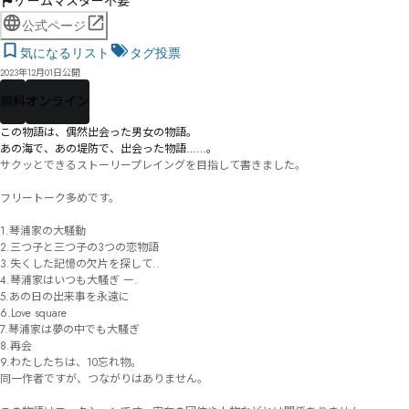
ゲームマスター不要
公式ページ
気になるリスト
タグ投票
2023年12月01日公開
無料
オンライン
この物語は、偶然出会った男女の物語。

あの海で、あの堤防で、出会った物語……。
サクッとできるストーリープレイングを目指して書きました。

フリートーク多めです。

1.琴浦家の大騒動

2.三つ子と三つ子の3つの恋物語

3.失くした記憶の欠片を探して..

4.琴浦家はいつも大騒ぎ ー.

5.あの日の出来事を永遠に

6.Love square

7.琴浦家は夢の中でも大騒ぎ

8.再会

9.わたしたちは、10忘れ物。

同一作者ですが、つながりはありません。
