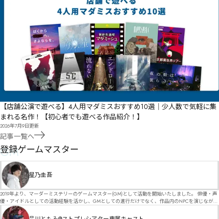
【店舗公演で遊べる】4人用マダミスおすすめ10選｜少人数で気軽に集
まれる名作！【初心者でも遊べる作品紹介！】
2026年7月9日
更新
記事一覧へ
GM
登録ゲームマスター
星乃圭吾
2019年より、マーダーミステリーのゲームマスター(GM)として活動を開始いたしました。 俳優・声
優・アイドルとしての活動経験を活かし、GMとしての進行だけでなく、作品内のNPCを演じなが
ら、お客様に物語の世界へ入り込んでいただくような演出・サービスを得意としています。 自分自
身でも作品制作を行っているので、作家さんが作品に込めた想いや意図を大切にしながら、その作