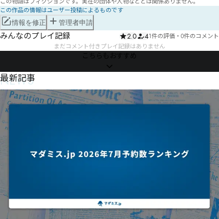
この物語はフィクションです。実在の団体や人物などとは関係ありません。
この作品の情報はユーザー投稿によるものです
情報を修正
管理者申請
みんなのプレイ記録
2.0
4
1件の評価
・
0件のコメント
まだコメント付きプレイ記録はありません
こちらもおすすめ
NEWS
最新記事