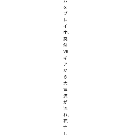
ム
を
プ
レ
イ
中、
突
然
VR
ギ
ア
か
ら
大
電
流
が
流
れ、
死
亡
し