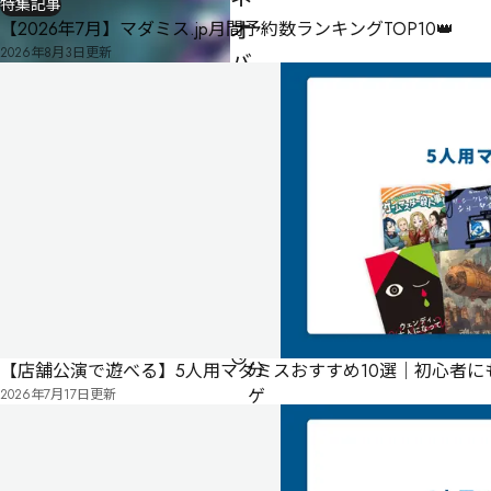
特集記事
オ
【2026年7月】マダミス.jp月間予約数ランキングTOP10👑
2026年8月3日
更新
バ
ー
ス
殺
人
事
件
3
人
60
分
【店舗公演で遊べる】5人用マダミスおすすめ10選｜初心者
ゲ
2026年7月17日
更新
ー
ム
マ