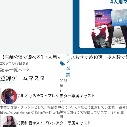
ス
タ
ー
不
要
公
式
気
ペ
に
タ
【店舗公演で遊べる】4人用マダミスおすすめ10選｜少人数
ー
な
グ
2026年7月9日
更新
ジ
る
投
記事一覧へ
リ
票
登録ゲームマスター
GM
2023
ス
年
ト
11
品川ともみ@ストプレシアター専属キャスト
月
27
日
本業は俳優・タレントとして、舞台を中心にTV、CMなどに出演しています。 役者としての視点から、皆様の物語体験を深めるお手伝いができればと思っています。
公
https://x.com/tomomi018shin?s=11 活動内容はSNSにて投稿しています。 SPT所属。 ストーリープレイングシアター「星詠みの標」にてGMデビュー。 ボードゲーム×体感型演劇 イマ
開
ーシブカフェ「コアクト」(不定期開催)出演中。
花奏和音@ストプレシアター専属キャスト
無料
オンライン