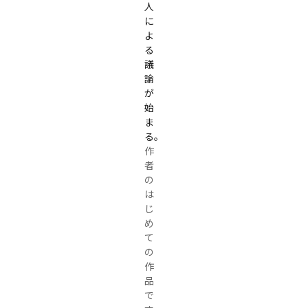
人
に
よ
る
議
論
が
始
ま
る。
作
者
の
は
じ
め
て
の
作
品
で