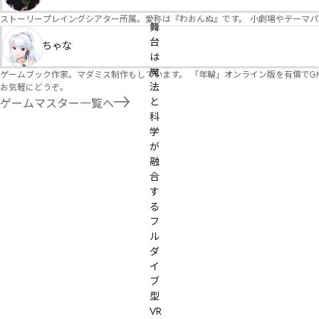
ストーリープレイングシアター所属。愛称は『わおんぬ』です。 小劇場やテーマ
舞
台
ちゃな
は
魔
ゲームブック作家。マダミス制作もしています。 「年輪」オンライン版を有償でG
法
お気軽にどうぞ。
と
ゲームマスター一覧へ
科
学
が
融
合
す
る
フ
ル
ダ
イ
ブ
型
VR