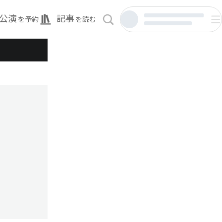
公演
記事
を予約
を読む