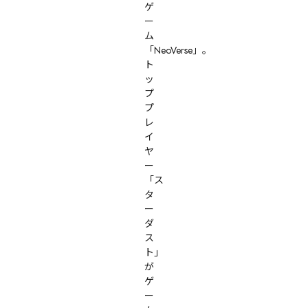
ゲ
ー
ム
「NeoVerse」。
ト
ッ
プ
プ
レ
イ
ヤ
ー
「ス
タ
ー
ダ
ス
ト」
が
ゲ
ー