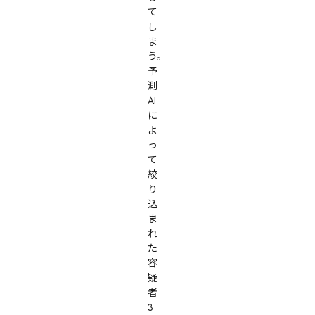
て
し
ま
う。
予
測
AI
に
よ
っ
て
絞
り
込
ま
れ
た
容
疑
者
3