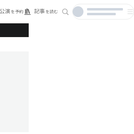
公演
記事
を予約
を読む