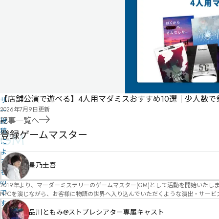
の
ト
作
品
の
情
報
は
ユ
ー
【店舗公演で遊べる】4人用マダミスおすすめ10選｜少人数
ザ
2026年7月9日
更新
ー
記事一覧へ
投
稿
登録ゲームマスター
GM
に
よ
る
星乃圭吾
も
の
2019年より、マーダーミステリーのゲームマスター(GM)として活動を開始いたしました。 俳優・声優・アイドルとしての活動経験を活かし、GMとしての進行だけ
で
NPCを演じながら、お客様に物語の世界へ入り込んでいただくような演出・サービスを得意としています。 自分自身でも作品制作を行ってい
す
図を大切にしながら、その作品の魅力をお客様に届けられるような公演を心がけています。 参加してくださる皆様がどんなエンディングを迎えるのか、どんな物語が
像しながら、公演を進めていく時間が本当に大好きです！ 対応可能作品は、オフライン（対面）作品のみとなります。 得意分野をひとつ挙げるなら恋愛もの（恋愛要素を含むシナリ
品川ともみ@ストプレシアター専属キャスト
情