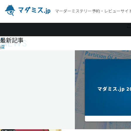
マーダーミステリー予約・レビューサイ
作
こ
品
最新記事
NEWS
を
探
す
ザ・
サン
タバ
スタ
ーズ
3
ザ・
サ
ン