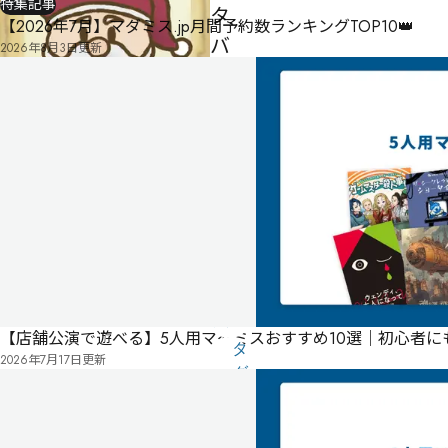
特集記事
タ
【2026年7月】マダミス.jp月間予約数ランキングTOP10👑
バ
2026年8月3日
更新
ス
タ
ー
ズ
3
5人
150
制作者
ti
分
-
気
【店舗公演で遊べる】5人用マダミスおすすめ10選｜初心者
に
タ
2026年7月17日
更新
な
グ
る
投
リ
票
こ
ス