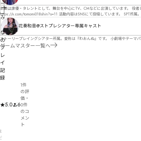
オ）ですが、ファンタジー、デスゲーム、青春ものなど、ジャンルを問わず幅広く対応可能です！お任せください！ 《所属団体・店舗》 ★ 
報
GM) ★ ストーリープレイングシアター (GM) ★ フィネガンズ ウェイク (GM)
本業は俳優・タレントとして、舞台を中心にTV、CMなどに出演しています。 役者としての視点から、皆様の物語体験を深めるお手伝いができればと思っています。
管
を
https://x.com/tomomi018shin?s=11 活動内容はSNSにて投稿しています。 SPT所属。 ストーリープレイングシアター「星詠みの標」にてGMデビュー。 ボードゲーム×体感型演劇 イマ
理
み
ーシブカフェ「コアクト」(不定期開催)出演中。
修
者
ん
花奏和音@ストプレシアター専属キャスト
正
申
な
ストーリープレイングシアター所属。愛称は『わおんぬ』です。 小劇場やテーマ
請
の
ゲームマスター一覧へ
プ
レ
イ
記
録
1件
の評
価
・
5.0
6
0件
のコ
メン
ト
ま
だ