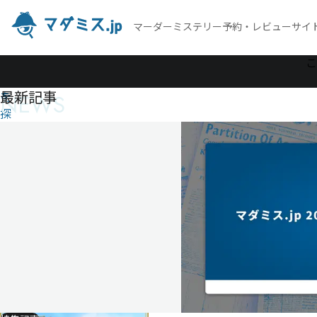
マーダーミステリー予約・レビューサイ
作
こ
品
最新記事
NEWS
を
探
す
見
上
げ
る
空
の
刻
見
上