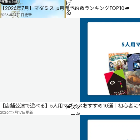
特集記事
げ
【2026年7月】マダミス.jp月間予約数ランキングTOP10👑
る
2026年8月3日
更新
空
の
刻
男性
2
4
名・
人
女性
2名
240
分
制作者
ひしがたセレナーデ
ゲー
ムマ
【店舗公演で遊べる】5人用マダミスおすすめ10選｜初心者
スタ
2026年7月17日
更新
ー必
須
公
式