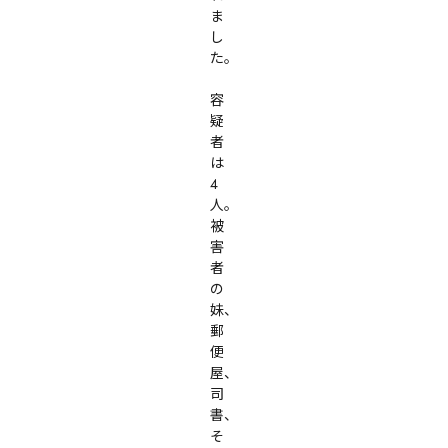
ま
し
た。

容
疑
者
は
4
人。

被
害
者
の
妹、
郵
便
屋、
司
書、
そ