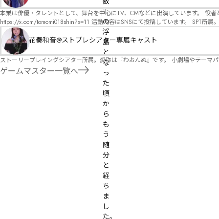
数
オ）ですが、ファンタジー、デスゲーム、青春ものなど、ジャンルを問わず幅広く対応可能です！お任せください！ 《所属団体・店舗》 ★ 
GM) ★ ストーリープレイングシアター (GM) ★ フィネガンズ ウェイク (GM)
千
本業は俳優・タレントとして、舞台を中心にTV、CMなどに出演しています。 役者としての視点から、皆様の物語体験を深めるお手伝いができればと思っています。
の
https://x.com/tomomi018shin?s=11 活動内容はSNSにて投稿しています。 SPT所属。 ストーリープレイングシアター「星詠みの標」にてGMデビュー。 ボードゲーム×体感型演劇 イマ
ーシブカフェ「コアクト」(不定期開催)出演中。
浮
花奏和音@ストプレシアター専属キャスト
島
と
ストーリープレイングシアター所属。愛称は『わおんぬ』です。 小劇場やテーマ
な
ゲームマスター一覧へ
っ
た
頃
か
ら
も
う
随
分
と
経
ち
ま
し
た。
