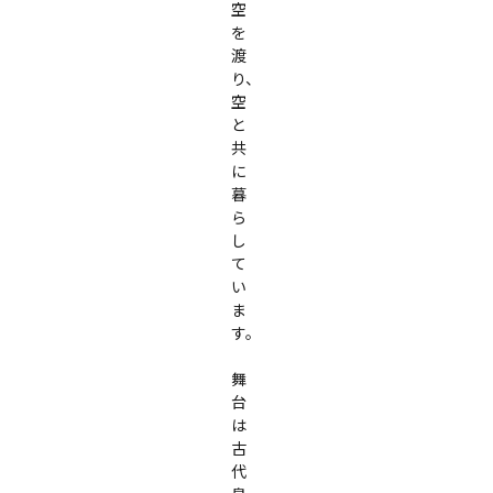
空
を
渡
り、
空
と
共
に
暮
ら
し
て
い
ま
す。

舞
台
は
古
代