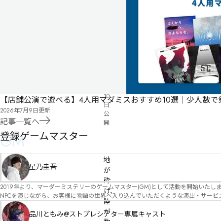
気
ペ
に
タ
ー
な
グ
ジ
る
投
リ
票
2023
ス
年
ト
03
月
10
【店舗公演で遊べる】4人用マダミスおすすめ10選｜少人数
日
2026年7月9日
更新
公
記事一覧へ
開
登録ゲームマスター
GM
有料
オンライン
地
星乃圭吾
が
砕
2019年より、マーダーミステリーのゲームマスター(GM)として活動を開始いたしました。 俳優・声優・アイドルとしての活動経験を活かし、GMとしての進行だけ
け、
NPCを演じながら、お客様に物語の世界へ入り込んでいただくような演出・サービスを得意としています。 自分自身でも作品制作を行ってい
陸
図を大切にしながら、その作品の魅力をお客様に届けられるような公演を心がけています。 参加してくださる皆様がどんなエンディングを迎えるのか、どんな物語が
が
像しながら、公演を進めていく時間が本当に大好きです！ 対応可能作品は、オフライン（対面）作品のみとなります。 得意分野をひとつ挙げるなら恋愛もの（恋愛要素を含むシナリ
品川ともみ@ストプレシアター専属キャスト