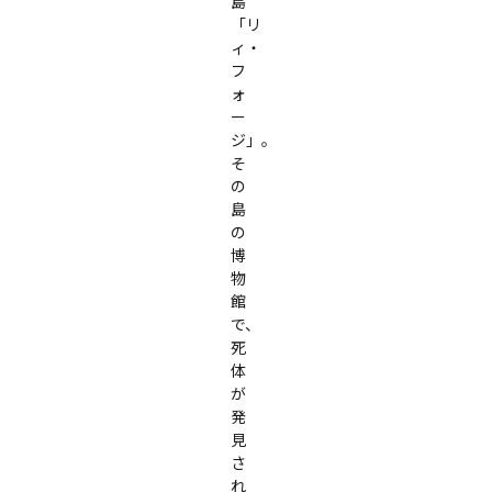
島
「リ
ィ・
フ
ォ
ー
ジ」。

そ
の
島
の
博
物
館
で、
死
体
が
発
見
さ
れ