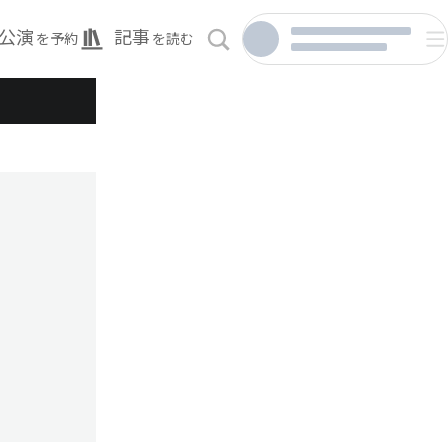
公演
記事
を予約
を読む