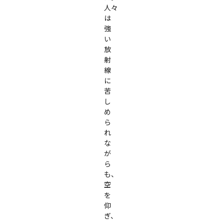
人々
は
強
い
放
射
線
に
苦
し
め
ら
れ
な
が
ら
も、
空
を
仰
ぎ、